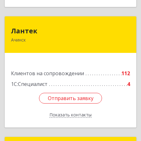
Лантек
Лантек
Ачинск
662153, Красноярский край, Ачинск г,
Декабристов ул, дом № 58
Подробнее
Клиентов на сопровождении
112
1С:Специалист
4
Отправить заявку
Отправить заявку
Показать контакты
Назад