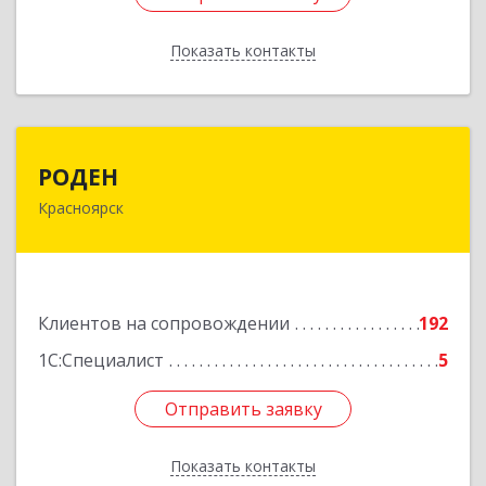
Показать контакты
Назад
РОДЕН
РОДЕН
Красноярск
660064, Красноярский край, Красноярск г, им
Академика Вавилова ул, дом № 1, оф.2-23
Подробнее
Клиентов на сопровождении
192
1С:Специалист
5
Отправить заявку
Отправить заявку
Показать контакты
Назад