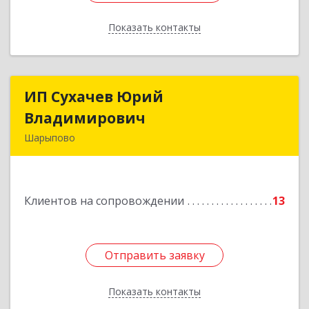
Показать контакты
Назад
ИП Сухачев Юрий
ИП Сухачев Юрий
Владимирович
Владимирович
Шарыпово
662313, Красноярский край, Шарыпово г,
Пионерный мкр, 27/2, кв.203
Клиентов на сопровождении
13
Подробнее
Отправить заявку
Отправить заявку
Показать контакты
Назад