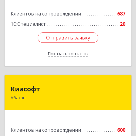
Подробнее
Клиентов на сопровождении
687
1С:Специалист
20
Отправить заявку
Отправить заявку
Показать контакты
Назад
Киасофт
Киасофт
Абакан
655017, Хакасия Респ, Абакан г, Ивана Ярыгина
ул, дом № 34, оф.5
Подробнее
Клиентов на сопровождении
600