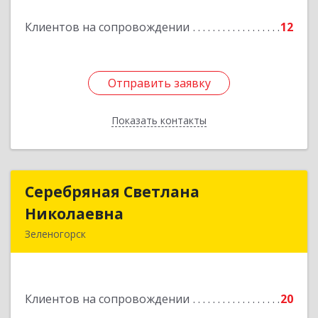
Подробнее
Клиентов на сопровождении
12
Отправить заявку
Отправить заявку
Показать контакты
Назад
Серебряная Светлана
Серебряная Светлана
Николаевна
Николаевна
Зеленогорск
663690, Краноярский край, Зленогорск г,
Энергетиков, дом № 14, кв.37
Клиентов на сопровождении
20
Подробнее