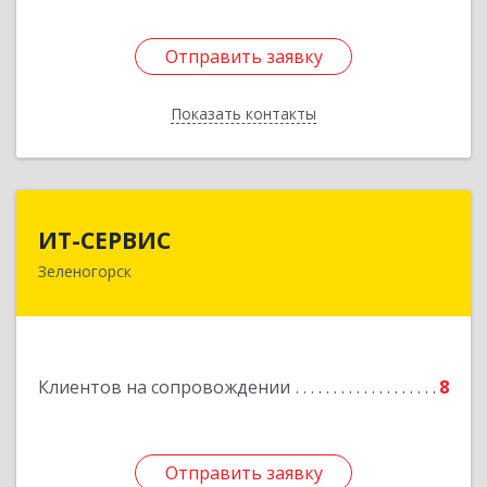
Отправить заявку
Отправить заявку
Показать контакты
Назад
ИТ-СЕРВИС
ИТ-СЕРВИС
Зеленогорск
663690, Красноярский край, Зеленогорск г,
Гагарина ул, дом № 34
Подробнее
Клиентов на сопровождении
8
Отправить заявку
Отправить заявку