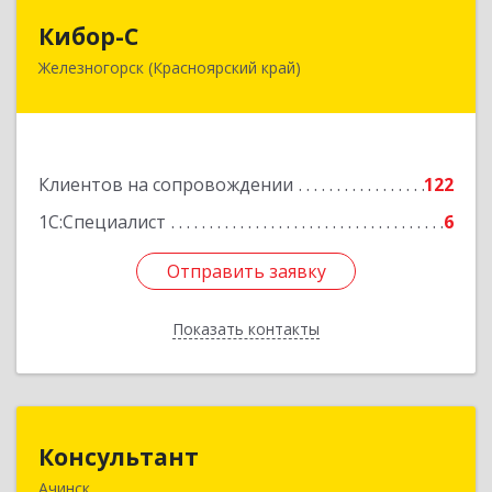
Кибор-С
Кибор-С
Железногорск (Красноярский край)
662973, Красноярский край, Железногорск г,
Белорусская ул, дом № 30 Б, пом.16
Подробнее
Клиентов на сопровождении
122
1С:Специалист
6
Отправить заявку
Отправить заявку
Показать контакты
Назад
Консультант
Консультант
Ачинск