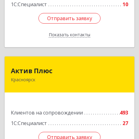
1С:Специалист
10
Отправить заявку
Отправить заявку
Показать контакты
Назад
Актив Плюс
Актив Плюс
Красноярск
660017, Красноярский край, Красноярск г,
Обороны ул, дом № 3, оф.220
Подробнее
Клиентов на сопровождении
493
1С:Специалист
27
Отправить заявку
Отправить заявку