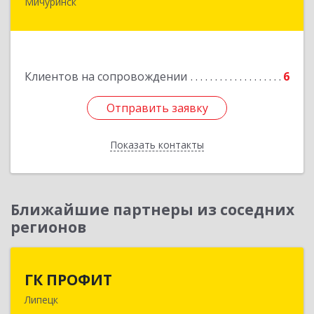
Мичуринск
393761, Тамбовская обл, Мичуринск г,
Набережная ул, дом № 275
Подробнее
Клиентов на сопровождении
6
Отправить заявку
Отправить заявку
Показать контакты
Назад
Ближайшие партнеры из соседних
регионов
ГК ПРОФИТ
ГК ПРОФИТ
Липецк
398001, Липецкая обл, Липецк г, Советская ул,