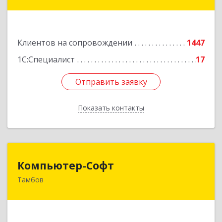
дом № 66Б, пом.8
Подробнее
Клиентов на сопровождении
1447
1С:Специалист
17
Отправить заявку
Отправить заявку
Показать контакты
Назад
Компьютер-Софт
Компьютер-Софт
Тамбов
392000, Тамбовская обл, Тамбов г, Советская
ул, дом № 191
Подробнее