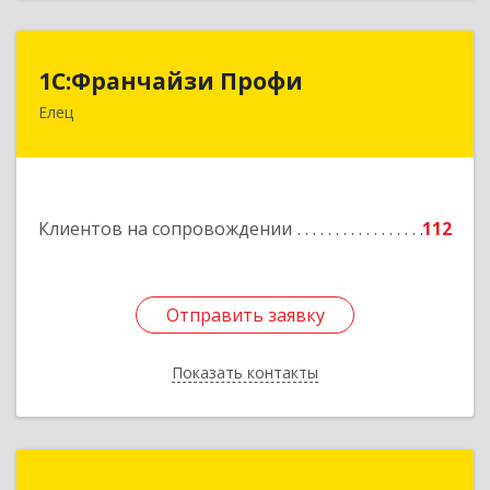
1С:Франчайзи Профи
1С:Франчайзи Профи
Елец
399784, Липецкая обл, Елец г, Гагарина ул,
Здание № 3а
Подробнее
Клиентов на сопровождении
112
Отправить заявку
Отправить заявку
Показать контакты
Назад
Бизнес-АйТи