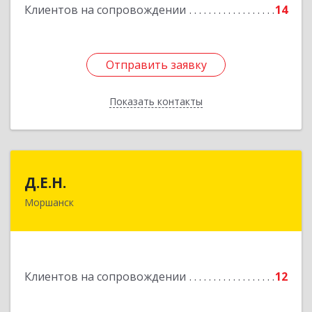
Клиентов на сопровождении
14
Отправить заявку
Отправить заявку
Показать контакты
Назад
Д.Е.Н.
Д.Е.Н.
Моршанск
393950, Тамбовская обл, Моршанск г,
Дзержинского ул, дом № 4б, кв.157
Подробнее
Клиентов на сопровождении
12