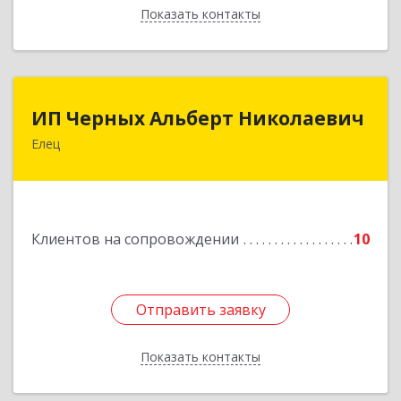
Показать контакты
Назад
ИП Черных Альберт Николаевич
ИП Черных Альберт Николаевич
Елец
399771, Липецкая обл, Елец г, Н.Гусевой ул, 56А
Подробнее
Клиентов на сопровождении
10
Отправить заявку
Отправить заявку
Показать контакты
Назад