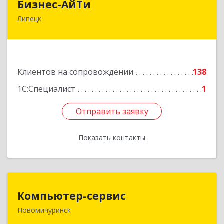
Бизнес-АйТи
Липецк
398008, Липецкая обл, Липецк г, 50 лет НЛМК
ул, дом № 11, пом.18
Подробнее
Клиентов на сопровождении
138
1С:Специалист
1
Отправить заявку
Отправить заявку
Показать контакты
Назад
Компьютер-сервис
Компьютер-сервис
Новомичуринск
391160, Рязанская обл, Пронский р-н,