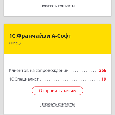
Показать контакты
Назад
1С:Франчайзи А-Софт
1С:Франчайзи А-Софт
Липецк
398059, Липецкая обл, Липецк г, Фрунзе ул,
дом № 27
Подробнее
Клиентов на сопровождении
366
1С:Специалист
19
Отправить заявку
Отправить заявку
Показать контакты
Назад