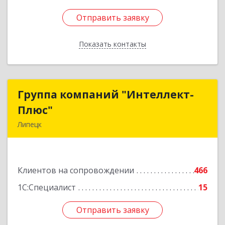
Отправить заявку
Отправить заявку
Показать контакты
Назад
Группа компаний "Интеллект-
Группа компаний "Интеллект-
Плюс"
Плюс"
Липецк
398024, Липецкая обл, Липецк г, Победы пл,
дом № 8, 306
Клиентов на сопровождении
466
Подробнее
1С:Специалист
15
Отправить заявку
Отправить заявку