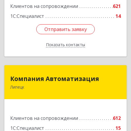
Клиентов на сопровождении
621
1С:Специалист
14
Отправить заявку
Отправить заявку
Показать контакты
Назад
Компания Автоматизация
Компания Автоматизация
Липецк
398001, Липецкая обл, Липецк г, Победы пл,
дом № 8
Подробнее
Клиентов на сопровождении
612
1С:Специалист
15