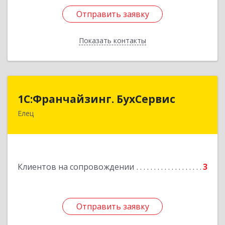
Отправить заявку
Отправить заявку
Показать контакты
Назад
1С:Франчайзинг. БухСервис
1С:Франчайзинг. БухСервис
Елец
399780, Липецкая обл, Елецкий р-н, Елец г,
Новоселов ул, дом № 12
Подробнее
Клиентов на сопровождении
3
Отправить заявку
Отправить заявку