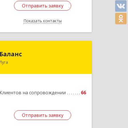
Отправить заявку
Отправить заявку
Показать контакты
Назад
Баланс
Баланс
Луга
188230, Ленинградская обл, Луга г,
Урицкого пр-кт, дом № 77а
Подробнее
Клиентов на сопровождении
66
Отправить заявку
Отправить заявку