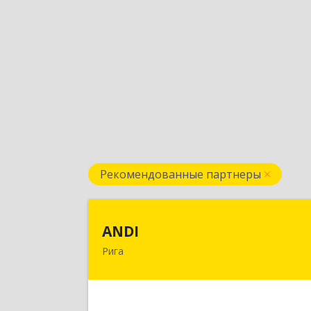
Рекомендованные партнеры
AND
ANDI
Рига
LV1006, Рига, ул. Дзербенес, 14 офи
60
Подробне