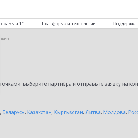
ограммы 1С
Платформа и технологии
Поддержка 
атвии
очками, выберите партнёра и отправьте заявку на ко
,
Беларусь
,
Казахстан
,
Кыргызстан
,
Литва
,
Молдова
,
Рос