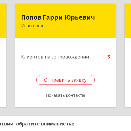
й
Попов Гарри Юрьевич
Попов Гарри Юрьевич
ч
Ивангород
Подробнее
н
0
1
Клиентов на сопровождении
3
е
Отправить заявку
Отправить заявку
Показать контакты
Назад
твии, обратите внимание на: