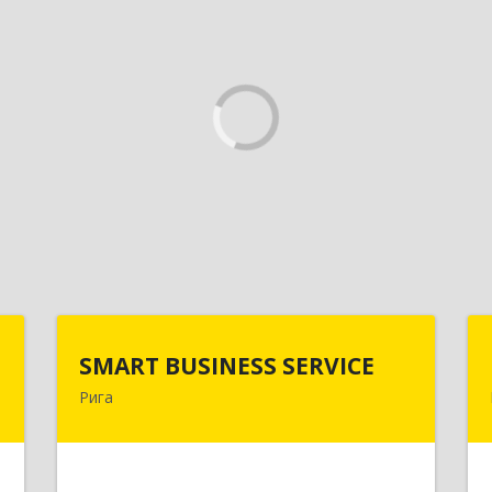
I
SMART BUSINESS SERVICE
SMART BUSINESS SERVICE
Рига
с
Латвия, Рига, ул.Бривибас 73-1
0
Подробнее
е