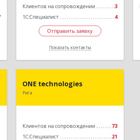
1
Клиентов на сопровождении
3
7
1С:Специалист
4
Отправить заявку
Отправить заявку
Показать контакты
Назад
p
ONE technologies
ONE technologies
Рига
4
Рига, ул. Элизабетес д.22 - 26А
е
Подробнее
1
Клиентов на сопровождении
73
1С:Специалист
21