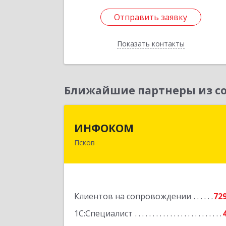
Отправить заявку
Отправить заявку
Показать контакты
Назад
Ближайшие партнеры из со
ИНФОКО
ИНФОКОМ
Псков
180000, Псковская обл, Псков г
Советская ул, дом № 42
Подробне
Клиентов на сопровождении
72
1С:Специалист