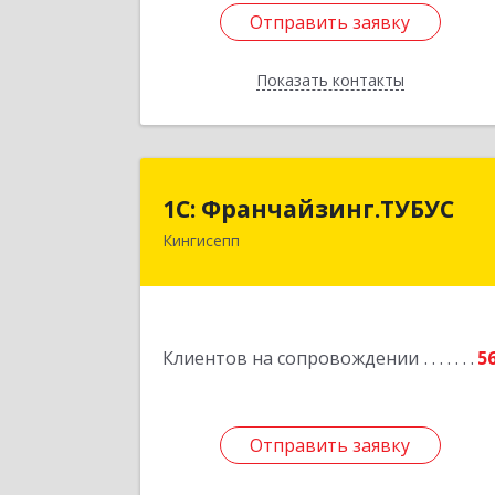
Отправить заявку
Отправить заявку
Показать контакты
Назад
1С: Франчайзинг.ТУБУ
1С: Франчайзинг.ТУБУС
Кингисепп
Подробне
Клиентов на сопровождении
5
Отправить заявку
Отправить заявку