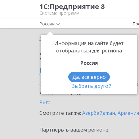
1С:Предприятие 8
Система программ
Россия
Пр
Главная
Сервисы ИТС
1С:МДЛП
1С:МДЛП в Л
Информация на сайте будет
отображаться для региона
Заказать 1С:МДЛП
Россия
в Латвии
Да, все верно
Ознакомьтесь с информационными карт
Выбрать другой
внедрение продукта.
Рига
Смотрите также:
Азербайджан
,
Армения
Партнеры в вашем регионе: