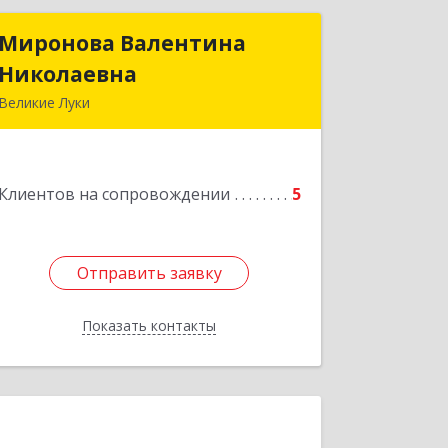
Миронова Валентина
Миронова Валентина
Николаевна
Николаевна
Великие Луки
Подробнее
Клиентов на сопровождении
5
Отправить заявку
Отправить заявку
Показать контакты
Назад