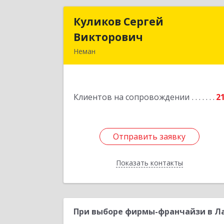
Куликов Сергей
Куликов Серге
Викторович
Викторови
Неман
238710, Калининградская обл, Нема
г, Красноармейская ул, дом № 8, кв.6
Клиентов на сопровождении
2
Подробне
Отправить заявку
Отправить заявку
Показать контакты
Назад
При выборе фирмы-франчайзи в Ла