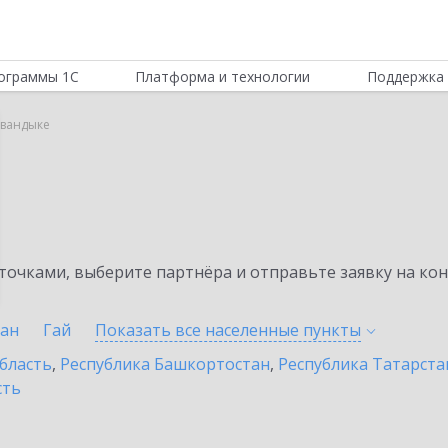
ограммы 1С
Платформа и технологии
Поддержка 
увандыке
очками, выберите партнёра и отправьте заявку на ко
лан
Гай
Показать все населенные
пункты
бласть
,
Республика Башкортостан
,
Республика Татарста
сть