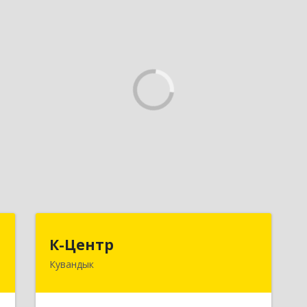
.
К-Центр
К-Центр
я
Кувандык
462243, Оренбургская обл,
Кувандыкский р-н, Кувандык г,
,
Ленина ул, дом № 20
,