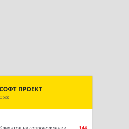
СОФТ ПРОЕКТ
СОФТ ПРОЕКТ
Орск
462430, Оренбургская обл, Орск г,
Добровольского ул, дом № 23, кв.11
Подробнее
Клиентов на сопровождении
144