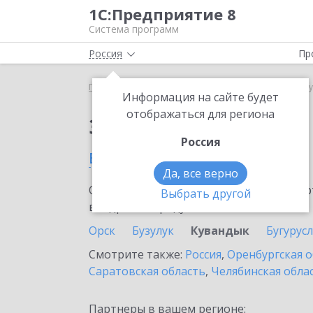
1С:Предприятие 8
Система программ
Россия
Пр
Главная
Сервисы ИТС
1С:МДЛП
1С:МДЛП в К
Информация на сайте будет
отображаться для региона
Заказать 1С:МДЛП
Россия
в Кувандыке
Да, все верно
Ознакомьтесь с информационными карт
Выбрать другой
внедрение продукта.
Орск
Бузулук
Кувандык
Бугурус
Смотрите также:
Россия
,
Оренбургская о
Саратовская область
,
Челябинская обла
Партнеры в вашем регионе: