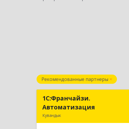
Рекомендованные партнеры
1С:Франчайзи.
1С:Франчайзи
Автоматизация
Автоматизаци
Кувандык
462220, Оренбургская обл
Кувандыкский р-н, Кувандык г