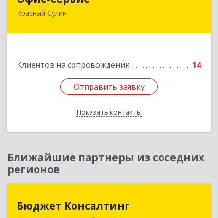
Красный Сулин
346350, Ростовская обл, р-н Красносулинский,
Красный Сулин г, Заводская ул, дом № 1
Подробнее
Клиентов на сопровождении
14
Отправить заявку
Отправить заявку
Показать контакты
Назад
Ближайшие партнеры из соседних
регионов
Бюджет Консалтинг
Бюджет Консалтинг