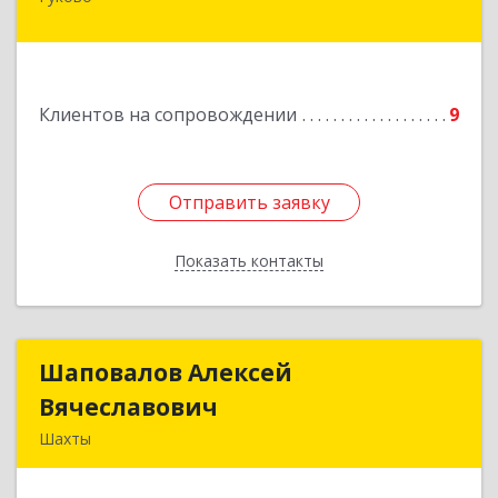
Подробнее
Клиентов на сопровождении
9
Отправить заявку
Отправить заявку
Показать контакты
Назад
Шаповалов Алексей
Шаповалов Алексей
Вячеславович
Вячеславович
Шахты
346510, Шахты г, Ленина ул, дом № 142