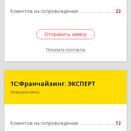
Подробнее
Клиентов на сопровождении
22
Отправить заявку
Отправить заявку
Показать контакты
Назад
1С:Франчайзинг. ЭКСПЕРТ
1С:Франчайзинг. ЭКСПЕРТ
Новошахтинск
346901, Ростовская обл, Новошахтинск г,
Куйбышева ул, дом № 6, кв.2
Подробнее
Клиентов на сопровождении
12