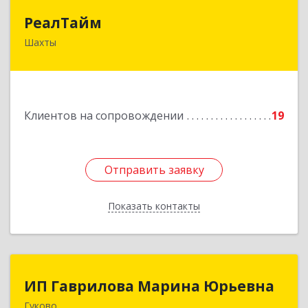
РеалТайм
РеалТайм
Шахты
346504, Ростовская обл, Шахты г,
Чернышевского ул, дом № 42
Подробнее
Клиентов на сопровождении
19
Отправить заявку
Отправить заявку
Показать контакты
Назад
ИП Гаврилова Марина Юрьевна
ИП Гаврилова Марина Юрьевна
Гуково