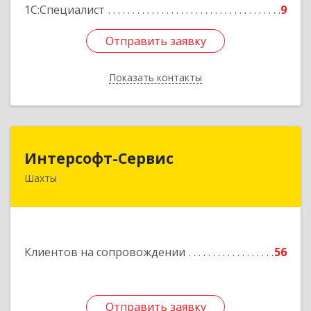
1С:Специалист
9
Отправить заявку
Отправить заявку
Показать контакты
Назад
Интерсофт-Сервис
Интерсофт-Сервис
Шахты
346480, Ростовская обл, Шахты г, Советская ул,
дом № 279/10
Подробнее
Клиентов на сопровождении
56
Отправить заявку
Отправить заявку