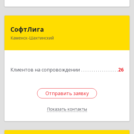
СофтЛига
СофтЛига
Каменск-Шахтинский
347800, Ростовская обл, Каменск-Шахтинский г,
Желябова ул, дом № 33А
Подробнее
Клиентов на сопровождении
26
Отправить заявку
Отправить заявку
Показать контакты
Назад