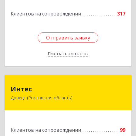
Подробнее
Клиентов на сопровождении
317
Отправить заявку
Отправить заявку
Показать контакты
Назад
Интес
Интес
Донецк (Ростовская область)
346330, Ростовская обл, Донецк г, 60-й кв-л,
дом № 6 ( пристройка)
Подробнее
Клиентов на сопровождении
99