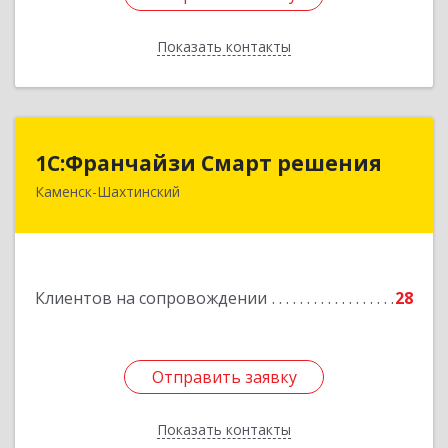
Показать контакты
Назад
1С:Франчайзи Смарт решения
1С:Франчайзи Смарт решения
Каменск-Шахтинский
347800, Ростовская обл, Каменск-Шахтинский г,
Ворошилова ул, дом № 152
Подробнее
Клиентов на сопровождении
28
Отправить заявку
Отправить заявку
Показать контакты
Назад