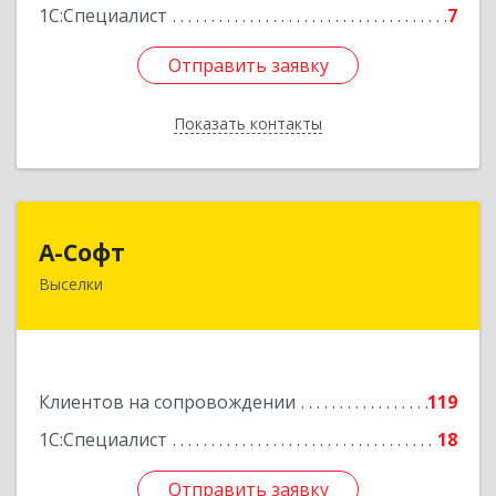
1С:Специалист
7
Отправить заявку
Отправить заявку
Показать контакты
Назад
А-Софт
А-Софт
Выселки
353100, Краснодарский край, Выселковский
район, Выселки ст-ца, Степная ул, дом № 1
Подробнее
Клиентов на сопровождении
119
1С:Специалист
18
Отправить заявку
Отправить заявку