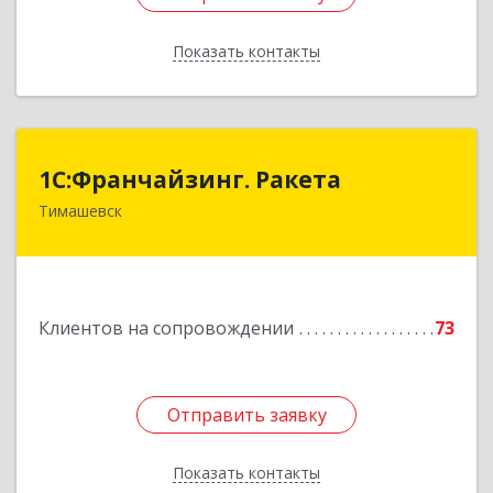
Показать контакты
Назад
1С:Франчайзинг. Ракета
1С:Франчайзинг. Ракета
Тимашевск
Краснодарский край, Тимашевский р-н,
Медведовская ст-ца, Чайковского ул, дом № 69
Подробнее
Клиентов на сопровождении
73
Отправить заявку
Отправить заявку
Показать контакты
Назад