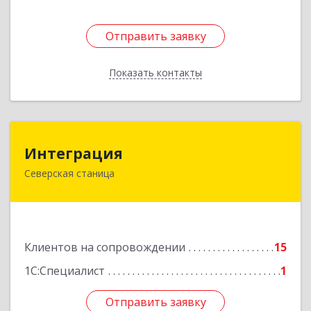
Отправить заявку
Отправить заявку
Показать контакты
Назад
Интеграция
Интеграция
Северская станица
353240, Краснодарский край, Северская ст-ца,
Первомайская ул, дом № 28
Подробнее
Клиентов на сопровождении
15
1С:Специалист
1
Отправить заявку
Отправить заявку