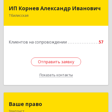
ИП Корнев Александр Иванович
ИП Корнев Александр Иванович
Тбилисская
352360, Краснодарский край, Тбилисский р-н,
Тбилисская ст-ца, Первомайская ул, дом № 19/1
Подробнее
Клиентов на сопровождении
57
Отправить заявку
Отправить заявку
Показать контакты
Назад
Ваше право
Ваше право
Златоуст