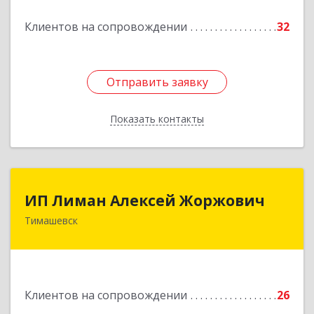
Клиентов на сопровождении
32
Подробнее
Отправить заявку
Отправить заявку
Показать контакты
Назад
ИП Лиман Алексей Жоржович
ИП Лиман Алексей Жоржович
Тимашевск
352731, Краснодарский край, Тимашевский р-н,
Комсомольский п, Мира ул, дом № 76
Подробнее
Клиентов на сопровождении
26