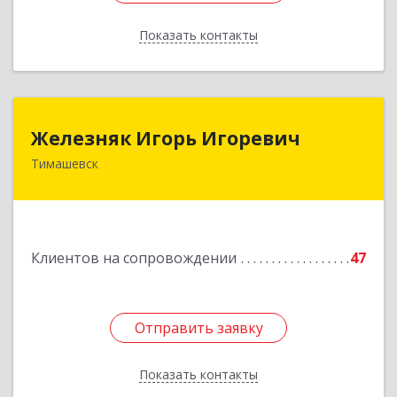
Показать контакты
Назад
Железняк Игорь Игоревич
Железняк Игорь Игоревич
Тимашевск
352700, Краснодарский край, Тимашевский р-н,
Тимашевск г, Смоленская ул, 42
Подробнее
Клиентов на сопровождении
47
Отправить заявку
Отправить заявку
Показать контакты
Назад