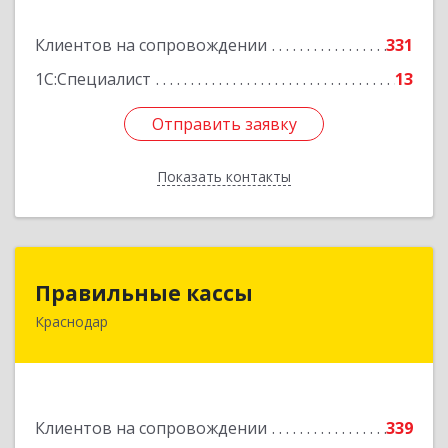
Подробнее
Клиентов на сопровождении
331
1С:Специалист
13
Отправить заявку
Отправить заявку
Показать контакты
Назад
Правильные кассы
Правильные кассы
Краснодар
350075, Краснодарский край, Краснодар г, им
Стасова ул, дом № 184, оф.16
Подробнее
Клиентов на сопровождении
339