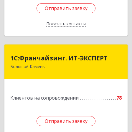
Отправить заявку
Отправить заявку
Показать контакты
Назад
1С:Франчайзинг. ИТ-ЭКСПЕРТ
1С:Франчайзинг. ИТ-ЭКСПЕРТ
Большой Камень
692806, Приморский край, Большой Камень г,
Карла Маркса ул, дом № 57, этаж 3
Подробнее
Клиентов на сопровождении
78
Отправить заявку
Отправить заявку