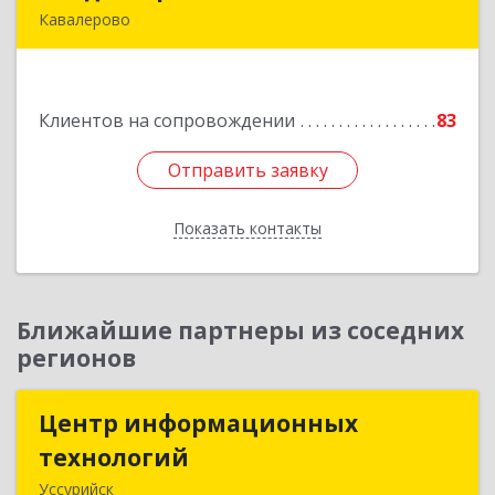
Кавалерово
692400, Приморский край, Кавалеровский р-н,
Горнореченский пгт, Октябрьская ул, дом № 5
Клиентов на сопровождении
83
Подробнее
Отправить заявку
Отправить заявку
Показать контакты
Назад
Ближайшие партнеры из соседних
регионов
Центр информационных
Центр информационных
технологий
технологий
Уссурийск