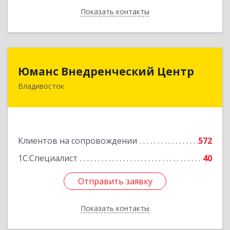
Показать контакты
Назад
Юманс Внедренческий Центр
Юманс Внедренческий Центр
Владивосток
690014, Приморский край, Владивосток г,
Некрасовская ул, дом № 48а
Подробнее
Клиентов на сопровождении
572
1С:Специалист
40
Отправить заявку
Отправить заявку
Показать контакты
Назад