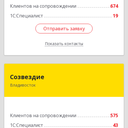
Клиентов на сопровождении
674
1С:Специалист
19
Отправить заявку
Отправить заявку
Показать контакты
Назад
Созвездие
Созвездие
Владивосток
690069, Приморский край, Владивосток г,
Тухачевского ул, дом № 62, кв.94
Подробнее
Клиентов на сопровождении
575
1С:Специалист
43