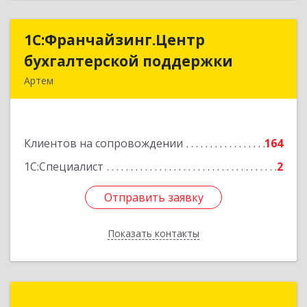
1С:Франчайзинг.Центр
1С:Франчайзинг.Центр
бухгалтерской поддержки
бухгалтерской поддержки
Артем
692760, Приморский край, Артем г, Фрунзе ул,
дом № 54А, каб.21
Клиентов на сопровождении
164
Подробнее
1С:Специалист
2
Отправить заявку
Отправить заявку
Показать контакты
Назад
Вертикаль