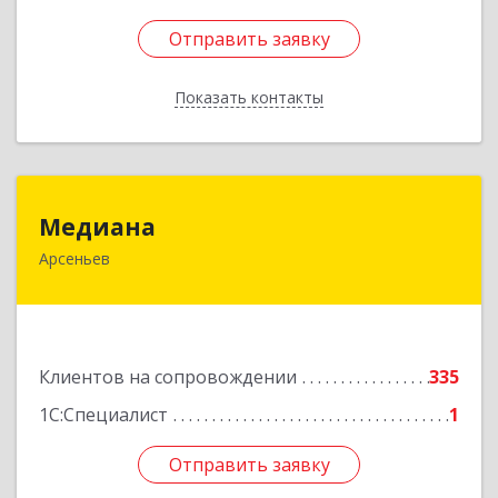
Отправить заявку
Отправить заявку
Показать контакты
Назад
Медиана
Медиана
Арсеньев
692330, Приморский край, Арсеньев г,
Ломоносова ул, дом № 24, кв.1
Подробнее
Клиентов на сопровождении
335
1С:Специалист
1
Отправить заявку
Отправить заявку