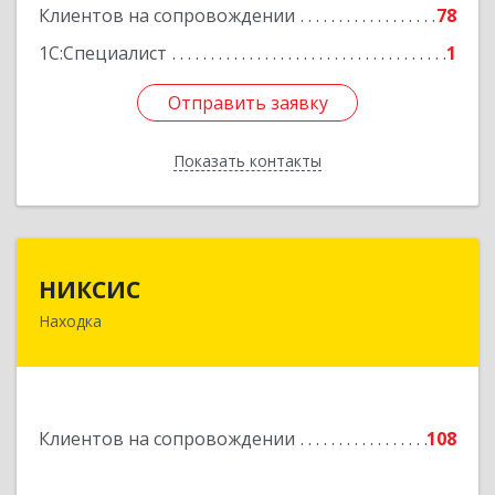
Клиентов на сопровождении
78
Подробнее
1С:Специалист
1
Отправить заявку
Отправить заявку
Показать контакты
Назад
НИКСИС
НИКСИС
Находка
692903, Приморский край, Находка г,
Находкинский пр-кт, дом № 84, кв.73А
Подробнее
Клиентов на сопровождении
108