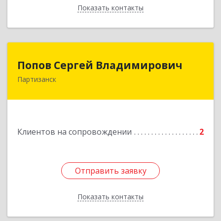
Показать контакты
Назад
Попов Сергей Владимирович
Попов Сергей Владимирович
Партизанск
692922, Приморский край, г. Находка, ул.
Пограничная, 30-18
Подробнее
Клиентов на сопровождении
2
Отправить заявку
Отправить заявку
Показать контакты
Назад