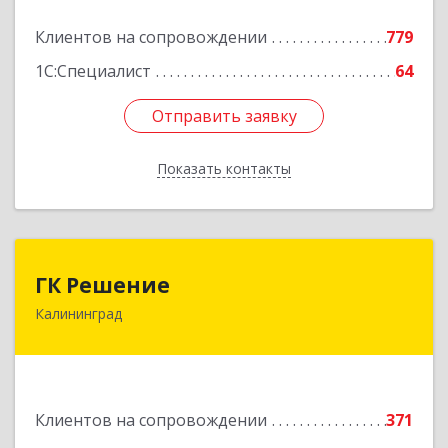
Подробнее
Клиентов на сопровождении
779
1С:Специалист
64
Отправить заявку
Отправить заявку
Показать контакты
Назад
ГК Решение
ГК Решение
Калининград
236038, Калининградская обл, Калининград г,
Липовая аллея ул, дом № 2
Подробнее
Клиентов на сопровождении
371