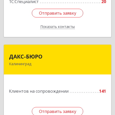
1С:Специалист
20
Отправить заявку
Отправить заявку
Показать контакты
Назад
ДАКС-БЮРО
ДАКС-БЮРО
Калининград
236006, Калининградская обл, Калининград г,
Маршала Баграмяна ул, дом № 36, оф.V, VII
Подробнее
Клиентов на сопровождении
141
Отправить заявку
Отправить заявку