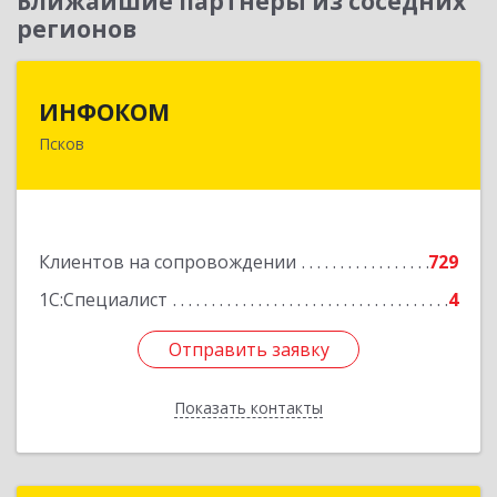
Ближайшие партнеры из соседних
регионов
ИНФОКОМ
ИНФОКОМ
Псков
180000, Псковская обл, Псков г, Советская ул,
дом № 42г
Подробнее
Клиентов на сопровождении
729
1С:Специалист
4
Отправить заявку
Отправить заявку
Показать контакты
Назад