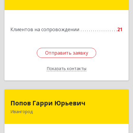
Красноармейская ул, дом № 8, кв.60
Подробнее
Клиентов на сопровождении
21
Отправить заявку
Отправить заявку
Показать контакты
Назад
Попов Гарри Юрьевич
Попов Гарри Юрьевич
Ивангород
Подробнее