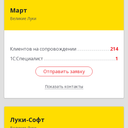
Март
Март
Великие Луки
182113, Псковская обл, Великие Луки г,
Ботвина ул, дом № 17 А, пом.1003
Подробнее
Клиентов на сопровождении
214
1С:Специалист
1
Отправить заявку
Отправить заявку
Показать контакты
Назад
Луки-Софт
Луки-Софт
Великие Луки