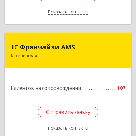
Показать контакты
Назад
1С:Франчайзи AMS
1С:Франчайзи AMS
Калининград
238325, Калининградская обл, Гурьевский р-н,
Луговое п, Центральная ул, дом № 17
Подробнее
Клиентов на сопровождении
107
Отправить заявку
Отправить заявку
Показать контакты
Назад