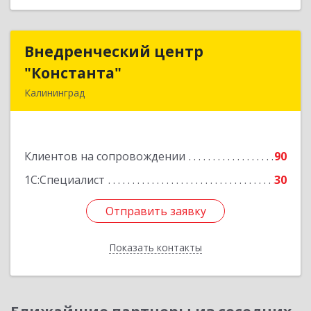
Внедренческий центр
Внедренческий центр
"Константа"
"Константа"
Калининград
236006, Калининградская обл, Калининград г,
К.Маркса ул, дом № 18, оф.701
Клиентов на сопровождении
90
Подробнее
1С:Специалист
30
Отправить заявку
Отправить заявку
Показать контакты
Назад