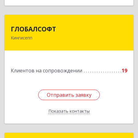
ГЛОБАЛСОФТ
ГЛОБАЛСОФТ
Кингисепп
188485, Ленинградская обл, Кингисеппский р-н,
Кингисепп г, Красногвардейская ул, дом № 6/13
Подробнее
Клиентов на сопровождении
19
Отправить заявку
Отправить заявку
Показать контакты
Назад