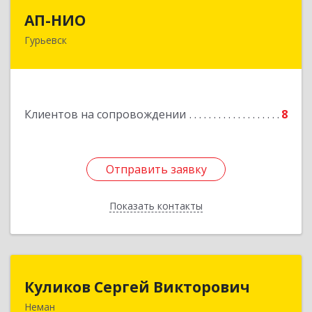
АП-НИО
АП-НИО
Гурьевск
238300 Калининградская обл, Гурьевск г,
Советская ул, дом № 22, кв. № 26
Подробнее
Клиентов на сопровождении
8
Отправить заявку
Отправить заявку
Показать контакты
Назад
Куликов Сергей Викторович
Куликов Сергей Викторович
Неман
238710, Калининградская обл, Неман г,