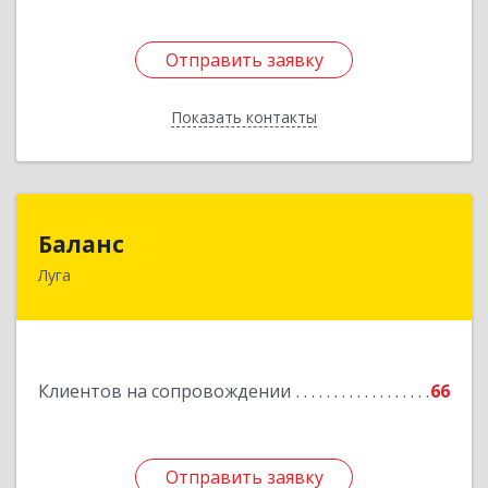
Отправить заявку
Отправить заявку
Показать контакты
Назад
Баланс
Баланс
Луга
188230, Ленинградская обл, Луга г, Урицкого
пр-кт, дом № 77а
Подробнее
Клиентов на сопровождении
66
Отправить заявку
Отправить заявку