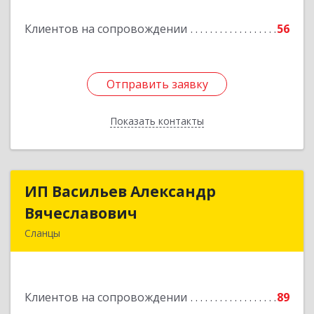
Клиентов на сопровождении
56
Отправить заявку
Отправить заявку
Показать контакты
Назад
ИП Васильев Александр
ИП Васильев Александр
Вячеславович
Вячеславович
Сланцы
Ленинградская обл, Сланцы г, Спортивная ул,
дом № 2
Клиентов на сопровождении
89
Подробнее