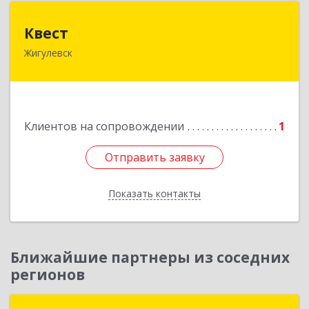
Квест
Квест
Жигулевск
445350, Самарская обл., Жигулевск, ул.Пушкина,
21, офис 4
Подробнее
Клиентов на сопровождении
1
Отправить заявку
Отправить заявку
Показать контакты
Назад
Ближайшие партнеры из соседних
регионов