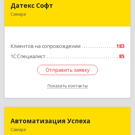
Датекс Софт
Датекс Софт
Самара
443070, Самарская обл, Самара г, Партизанская
ул, дом № 86, оф.723
Подробнее
Клиентов на сопровождении
183
1С:Специалист
85
Отправить заявку
Отправить заявку
Показать контакты
Назад
Автоматизация Успеха
Автоматизация Успеха
Самара
443011, Самарская обл, Самара г, 22