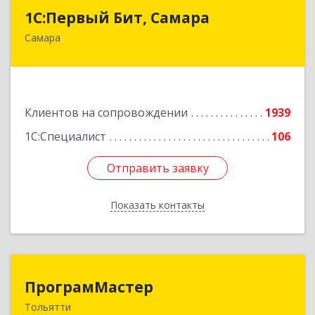
1С:Первый Бит, Самара
1С:Первый Бит, Самара
Самара
443013, Самарская обл, Самара г, Дачная ул,
дом № 24, пом.2/25
Подробнее
Клиентов на сопровождении
1939
1С:Специалист
106
Отправить заявку
Отправить заявку
Показать контакты
Назад
ПрограмМастер
ПрограмМастер
Тольятти
445004, Самарская обл, Тольятти г,