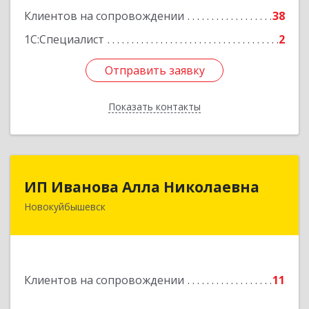
Клиентов на сопровождении
38
1С:Специалист
2
Отправить заявку
Отправить заявку
Показать контакты
Назад
ИП Иванова Алла Николаевна
ИП Иванова Алла Николаевна
Новокуйбышевск
446 201, Самарская обл.,
г.Новокуйбышевск,ул.Ворошилова,д.30,кв.70
Подробнее
Клиентов на сопровождении
11