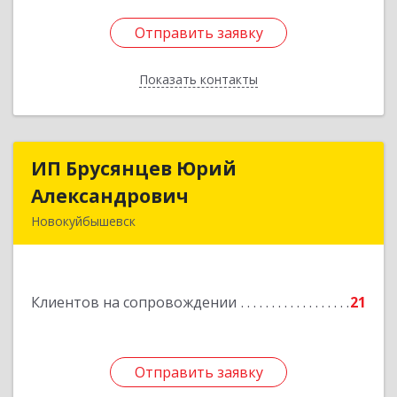
Отправить заявку
Отправить заявку
Показать контакты
Назад
ИП Брусянцев Юрий
ИП Брусянцев Юрий
Александрович
Александрович
Новокуйбышевск
446200, Самарская обл, Новокуйбышевск г,
Гагарина 11
Клиентов на сопровождении
21
Подробнее
Отправить заявку
Отправить заявку