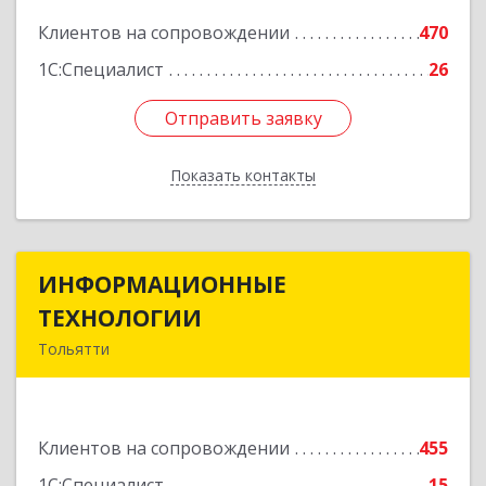
Подробнее
Клиентов на сопровождении
470
1С:Специалист
26
Отправить заявку
Отправить заявку
Показать контакты
Назад
ИНФОРМАЦИОННЫЕ
ИНФОРМАЦИОННЫЕ
ТЕХНОЛОГИИ
ТЕХНОЛОГИИ
Тольятти
445043, Самарская обл, Тольятти г, Южное ш,
дом № 161, корпус 2.1, оф.309А
Клиентов на сопровождении
455
Подробнее
1С:Специалист
15