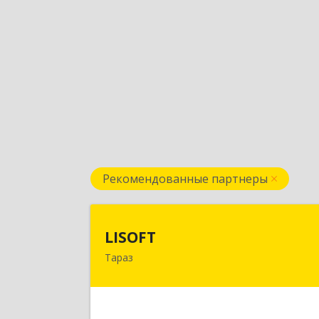
Рекомендованные партнеры
LISOF
LISOFT
Тараз
080002, Казахстан, Тараз, Казыбек Би
дом № 138, корпус 
Подробне