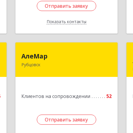
Отправить заявку
Отправить заявку
Показать контакты
Назад
О
АлеМар
АлеМар
Рубцовск
,
658210, Алтайский край, Рубцовск г,
7
Комсомольская ул, дом № 80
е
Подробнее
5
Клиентов на сопровождении
52
1
Отправить заявку
Отправить заявку