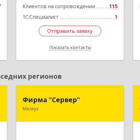
7
Клиентов на сопровождении
115
1
1С:Специалист
1
Отправить заявку
Отправить заявку
Показать контакты
Назад
седних регионов
к
Фирма "Сервер"
Фирма "Сервер"
Мелеуз
а
453852, Башкортостан Респ,
8
Мелеузовский р-н, Мелеуз г, 32-й мкр,
дом № 36
е