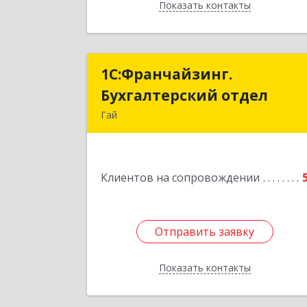
Показать контакты
Назад
1С:Франчайзинг.
1С:Франчайзинг
Бухгалтерский отдел
Бухгалтерский отде
Гай
462635, Оренбургская обл, Гай г
Победы пр-кт, дом № 1, кв.1
Клиентов на сопровождении
Подробне
Отправить заявку
Отправить заявку
Показать контакты
Назад