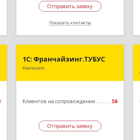
Отправить заявку
Отправить заявку
Показать контакты
Назад
а
1С: Франчайзинг.ТУБУС
1С: Франчайзинг.ТУБУС
а
Кингисепп
Подробнее
,
5
8
Клиентов на сопровождении
56
е
Отправить заявку
Отправить заявку