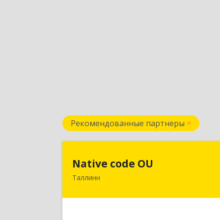
Рекомендованные партнеры
Native code O
Native code OU
Таллинн
13424, Estonia, Tallinn, Varese tn.10A
4
Подробне