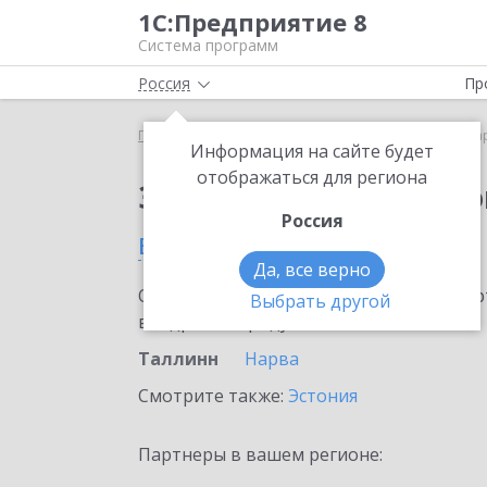
1С:Предприятие 8
Система программ
Россия
Пр
Главная
Сервисы ИТС
1С:Маркировка
1С:Ма
Информация на сайте будет
отображаться для региона
Заказать 1С:Маркиро
Россия
в Таллинне
Да, все верно
Ознакомьтесь с информационными карт
Выбрать другой
внедрение продукта.
Таллинн
Нарва
Смотрите также:
Эстония
Партнеры в вашем регионе: