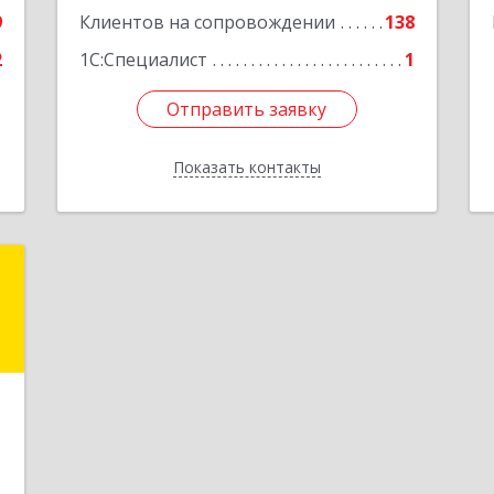
9
Клиентов на сопровождении
138
2
1С:Специалист
1
Отправить заявку
Отправить заявку
Показать контакты
Назад
S
8
е