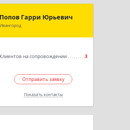
Попов Гарри Юрьевич
Попов Гарри Юрьевич
Ивангород
Подробнее
Клиентов на сопровождении
3
Отправить заявку
Отправить заявку
Показать контакты
Назад