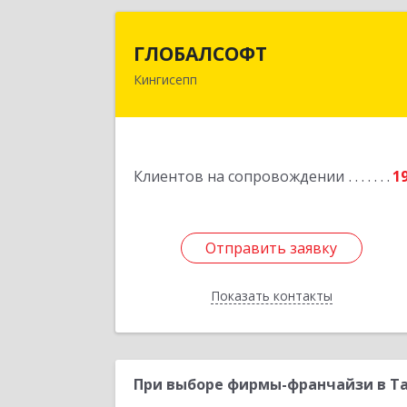
ГЛОБАЛСОФ
ГЛОБАЛСОФТ
Кингисепп
188485, Ленинградская обл
Кингисеппский р-н, Кингисепп г
Красногвардейская ул, дом № 6/1
Подробне
Клиентов на сопровождении
1
Отправить заявку
Отправить заявку
Показать контакты
Назад
При выборе фирмы-франчайзи в Та