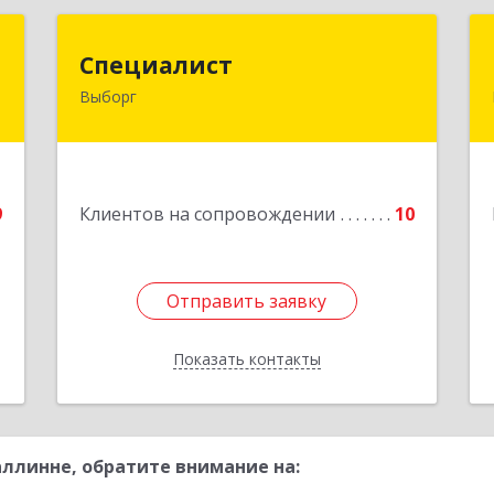
Т
Специалист
Специалист
Выборг
,
188800, Ленинградская обл,
,
Выборгский р-н, Выборг г, Советская
3
ул, дом № 5, оф.8
е
Подробнее
9
Клиентов на сопровождении
10
Отправить заявку
Отправить заявку
Показать контакты
Назад
ллинне, обратите внимание на: