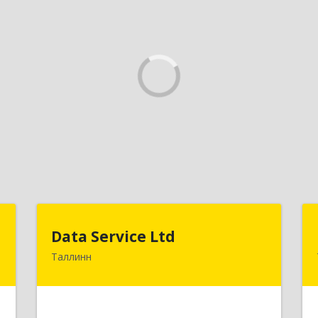
U
Data Service Ltd
Data Service Ltd
Таллинн
-
Estonia, Laulupeo 24, Tallinn, 10128
5
Подробнее
е