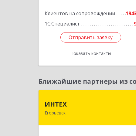
Подробне
Клиентов на сопровождении
194
1С:Специалист
Отправить заявку
Отправить заявку
Показать контакты
Назад
Ближайшие партнеры из со
ИНТЕ
ИНТЕХ
Егорьевск
140300, Московская обл, Егорьевск г
5-й мкр, дом № 10, оф.