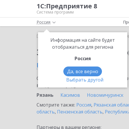
1С:Предприятие 8
Система программ
Россия
Пр
Главная
Сервисы ИТС
1С:Маркировка
1С:Ма
Информация на сайте будет
отображаться для региона
Заказать 1С:Маркиро
Россия
в Рязани
Да, все верно
Ознакомьтесь с информационными карт
Выбрать другой
внедрение продукта.
Рязань
Касимов
Новомичуринск
Смотрите также:
Россия
,
Рязанская обла
область
,
Пензенская область
,
Республик
Партнеры в вашем регионе: