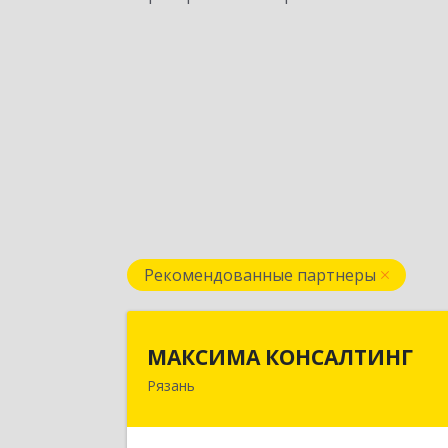
Рекомендованные партнеры
МАКСИМА КОНСАЛТИН
МАКСИМА КОНСАЛТИНГ
Рязань
390006, Рязанская обл, г.о.горо
Рязань, Рязань г, Грибоедова ул, до
№ 22, пом.H1