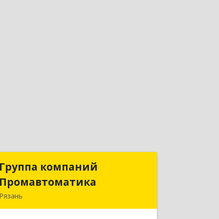
Группа компаний
Группа компаний
Промавтоматика
Промавтоматика
Рязань
390005, Рязанская обл, Рязань г,
Татарская ул, дом № 21