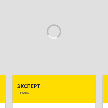
Г
ЭКСПЕРТ
ЭКСПЕРТ
Рязань
д
390000, Рязанская обл, Рязань г,
м
Кудрявцева ул, дом № 66
3