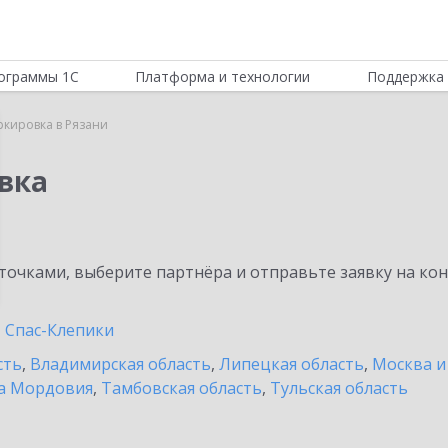
ограммы 1С
Платформа и технологии
Поддержка 
ркировка в Рязани
вка
очками, выберите партнёра и отправьте заявку на ко
Спас-Клепики
сть
,
Владимирская область
,
Липецкая область
,
Москва и
а Мордовия
,
Тамбовская область
,
Тульская область