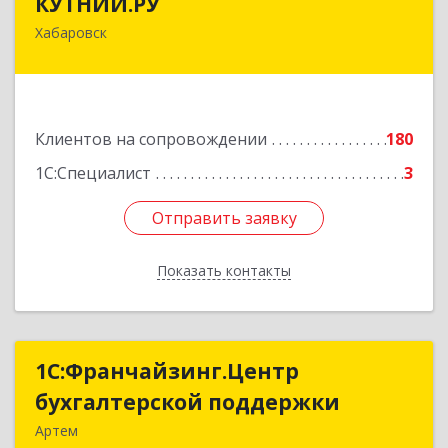
КУТНИЙ.РУ
Хабаровск
680007, Хабаровский край, Хабаровск г,
Шевчука ул, дом № 42, оф.505
Подробнее
Клиентов на сопровождении
180
1С:Специалист
3
Отправить заявку
Отправить заявку
Показать контакты
Назад
1С:Франчайзинг.Центр
1С:Франчайзинг.Центр
бухгалтерской поддержки
бухгалтерской поддержки
Артем