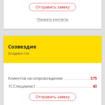
Отправить заявку
Отправить заявку
Показать контакты
Назад
Созвездие
Созвездие
Владивосток
690069, Приморский край, Владивосток г,
Тухачевского ул, дом № 62, кв.94
Подробнее
Клиентов на сопровождении
575
1С:Специалист
43
Отправить заявку
Отправить заявку