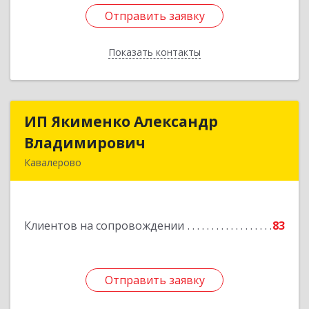
Отправить заявку
Отправить заявку
Показать контакты
Назад
ИП Якименко Александр
ИП Якименко Александр
Владимирович
Владимирович
Кавалерово
692400, Приморский край, Кавалеровский р-н,
Горнореченский пгт, Октябрьская ул, дом № 5
Клиентов на сопровождении
83
Подробнее
Отправить заявку
Отправить заявку