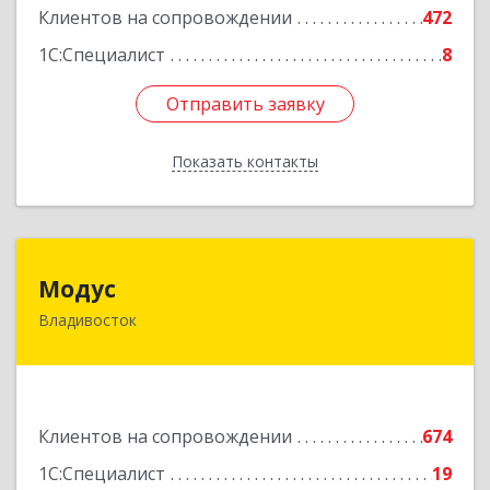
Клиентов на сопровождении
472
Подробнее
1С:Специалист
8
Отправить заявку
Отправить заявку
Показать контакты
Назад
Модус
Модус
Владивосток
690091, Приморский край, Владивосток г, ул.
Фадеева, д. 10
Подробнее
Клиентов на сопровождении
674
1С:Специалист
19