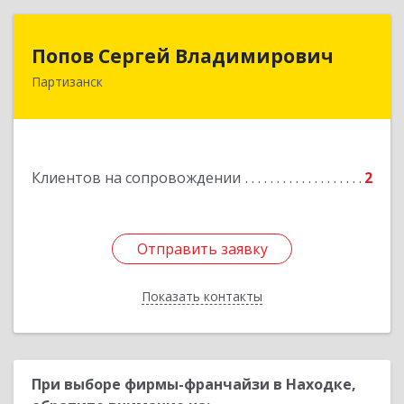
Попов Сергей Владимирович
Попов Сергей Владимирович
Партизанск
692922, Приморский край, г. Находка, ул.
Пограничная, 30-18
Подробнее
Клиентов на сопровождении
2
Отправить заявку
Отправить заявку
Показать контакты
Назад
При выборе фирмы-франчайзи в Находке,