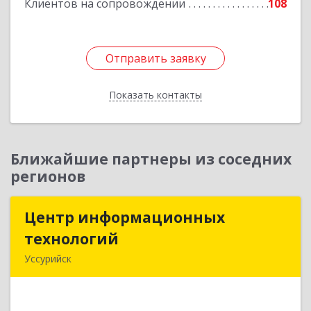
Клиентов на сопровождении
108
Отправить заявку
Отправить заявку
Показать контакты
Назад
Ближайшие партнеры из соседних
регионов
Центр информационных
Центр информационных
технологий
технологий
Уссурийск
692512, Приморский край, Уссурийск г,
Пушкина ул, дом № 1, пом.2