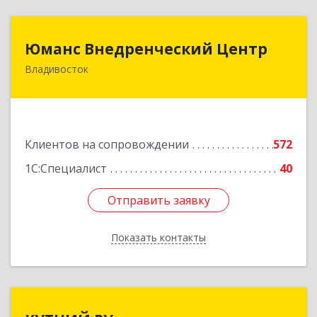
Юманс Внедренческий Центр
Юманс Внедренческий Центр
Владивосток
690014, Приморский край, Владивосток г,
Некрасовская ул, дом № 48а
Подробнее
Клиентов на сопровождении
572
1С:Специалист
40
Отправить заявку
Отправить заявку
Показать контакты
Назад
КУТНИЙ.РУ