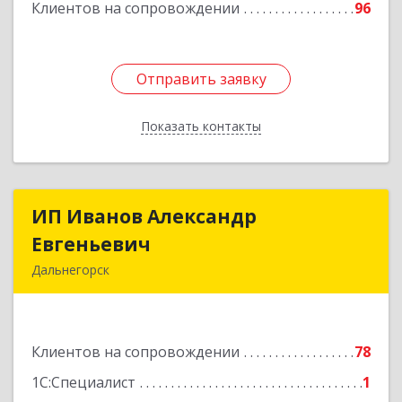
Клиентов на сопровождении
96
Подробнее
Отправить заявку
Отправить заявку
Показать контакты
Назад
ИП Иванов Александр
ИП Иванов Александр
Евгеньевич
Евгеньевич
Дальнегорск
692446, Приморский край, Дальнегорск г,
Инженерная ул, дом № 28, кв.1
Клиентов на сопровождении
78
Подробнее
1С:Специалист
1