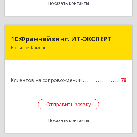
Показать контакты
Назад
1С:Франчайзинг. ИТ-ЭКСПЕРТ
1С:Франчайзинг. ИТ-ЭКСПЕРТ
Большой Камень
692806, Приморский край, Большой Камень г,
Карла Маркса ул, дом № 57, этаж 3
Подробнее
Клиентов на сопровождении
78
Отправить заявку
Отправить заявку
Показать контакты
Назад