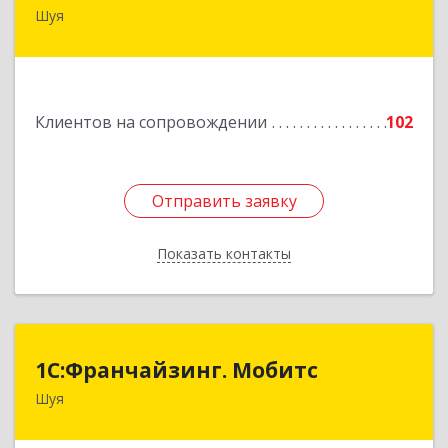
Шуя
155900, Ивановская обл, Шуя г, Свердлова ул,
дом № 53-1
Подробнее
Клиентов на сопровождении
102
Отправить заявку
Отправить заявку
Показать контакты
Назад
1С:Франчайзинг. Мобитс
1С:Франчайзинг. Мобитс
Шуя
Подробнее