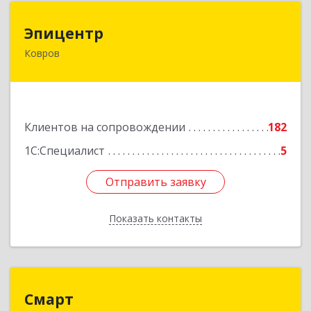
Эпицентр
Эпицентр
Ковров
601900, Владимирская обл, Ковров г, Барсукова
ул, дом № 17
Подробнее
Клиентов на сопровождении
182
1С:Специалист
5
Отправить заявку
Отправить заявку
Показать контакты
Назад
Смарт
Смарт