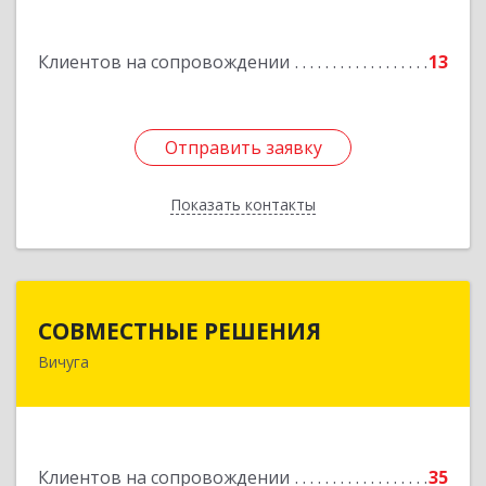
Клиентов на сопровождении
13
Отправить заявку
Отправить заявку
Показать контакты
Назад
СОВМЕСТНЫЕ РЕШЕНИЯ
СОВМЕСТНЫЕ РЕШЕНИЯ
Вичуга
155331, Ивановская обл, Вичугский р-н, Вичуга
г, Большая Пролетарская ул, дом № 16
Подробнее
Клиентов на сопровождении
35