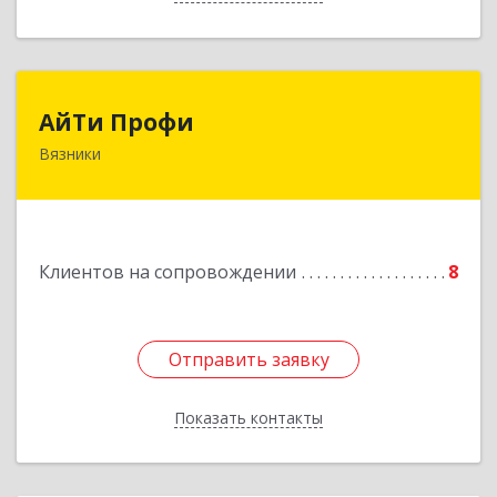
АйТи Профи
АйТи Профи
Вязники
Подробнее
Клиентов на сопровождении
8
Отправить заявку
Отправить заявку
Показать контакты
Назад