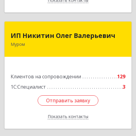
Показать контакты
Назад
ИП Никитин Олег Валерьевич
ИП Никитин Олег Валерьевич
Муром
602267, Владимирская обл, Муром г,
Коммунистическая ул., дом № 36
Подробнее
Клиентов на сопровождении
129
1С:Специалист
3
Отправить заявку
Отправить заявку
Показать контакты
Назад