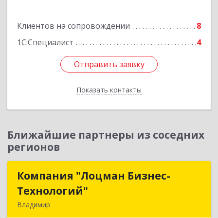
Здание № 2, этаж 1 ПОМЕЩ. 31
Клиентов на сопровождении
8
Подробнее
1С:Специалист
4
Отправить заявку
Отправить заявку
Показать контакты
Назад
Ближайшие партнеры из соседних
регионов
Компания "Лоцман Бизнес-
Компания "Лоцман Бизнес-
Технологий"
Технологий"
Владимир
600015, Владимирская обл, Владимир г,