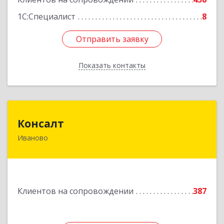
1С:Специалист
8
Отправить заявку
Отправить заявку
Показать контакты
Назад
Консалт
Консалт
Иваново
153000, Ивановская обл, Иваново г, Жарова ул,
дом № 3, оф.7001
Подробнее
Клиентов на сопровождении
387