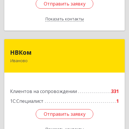
Отправить заявку
Отправить заявку
Показать контакты
Назад
НВКом
НВКом
Иваново
153000, Ивановская обл, Иваново г, Аптечный
пер, дом № 11, оф.8
Подробнее
Клиентов на сопровождении
331
1С:Специалист
1
Отправить заявку
Отправить заявку