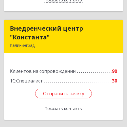
Внедренческий центр
Внедренческий центр
"Константа"
"Константа"
Калининград
236006, Калининградская обл, Калининград г,
К.Маркса ул, дом № 18, оф.701
Клиентов на сопровождении
90
Подробнее
1С:Специалист
30
Отправить заявку
Отправить заявку
Показать контакты
Назад