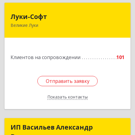
Луки-Софт
Луки-Софт
Великие Луки
182113, Псковская обл, Великие Луки г,
Октябрьский пр-кт, дом № 56А, оф.2
Подробнее
Клиентов на сопровождении
101
Отправить заявку
Отправить заявку
Показать контакты
Назад
ИП Васильев Александр
ИП Васильев Александр