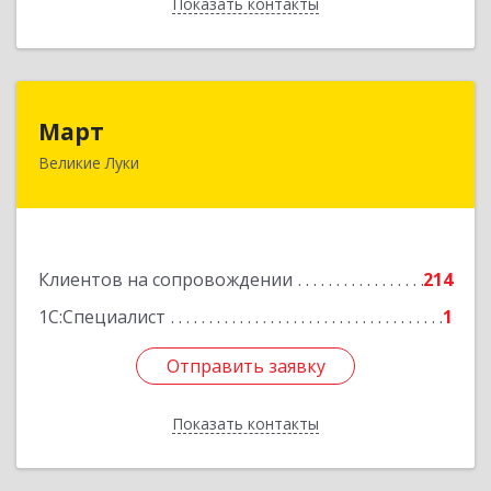
Показать контакты
Назад
Март
Март
Великие Луки
182113, Псковская обл, Великие Луки г,
Ботвина ул, дом № 17 А, пом.1003
Подробнее
Клиентов на сопровождении
214
1С:Специалист
1
Отправить заявку
Отправить заявку
Показать контакты
Назад