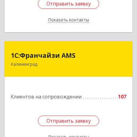
Отправить заявку
Отправить заявку
Показать контакты
Назад
1С:Франчайзи AMS
1С:Франчайзи AMS
Калининград
238325, Калининградская обл, Гурьевский р-н,
Луговое п, Центральная ул, дом № 17
Подробнее
Клиентов на сопровождении
107
Отправить заявку
Отправить заявку
Показать контакты
Назад