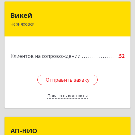
Викей
Викей
Черняховск
238150, Калининградская обл, Черняховский р-
н, Черняховск г, Гагарина ул, дом № 1а
Подробнее
Клиентов на сопровождении
52
Отправить заявку
Отправить заявку
Показать контакты
Назад
АП-НИО
АП-НИО