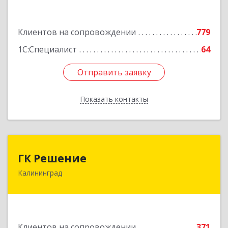
Подробнее
Клиентов на сопровождении
779
1С:Специалист
64
Отправить заявку
Отправить заявку
Показать контакты
Назад
ГК Решение
ГК Решение
Калининград
236038, Калининградская обл, Калининград г,
Липовая аллея ул, дом № 2
Подробнее
Клиентов на сопровождении
371