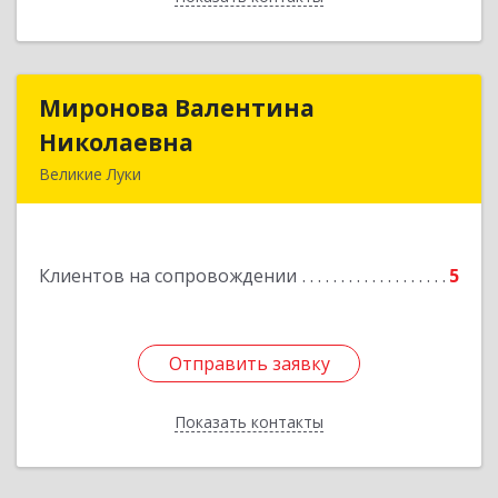
Миронова Валентина
Миронова Валентина
Николаевна
Николаевна
Великие Луки
Подробнее
Клиентов на сопровождении
5
Отправить заявку
Отправить заявку
Показать контакты
Назад