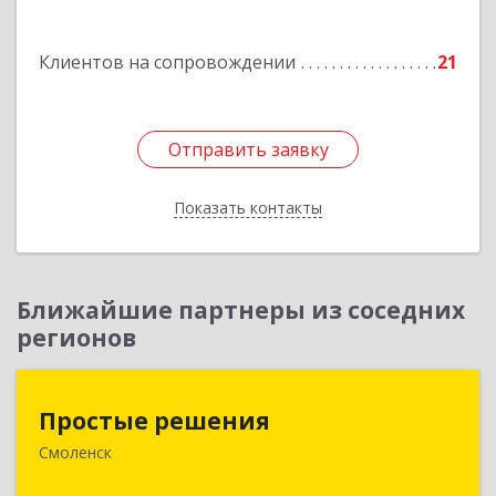
Подробнее
Клиентов на сопровождении
21
Отправить заявку
Отправить заявку
Показать контакты
Назад
Ближайшие партнеры из соседних
регионов
Простые решения
Простые решения
Смоленск
214015, Смоленская обл, Смоленск г, Большая
Краснофлотская ул, дом № 17