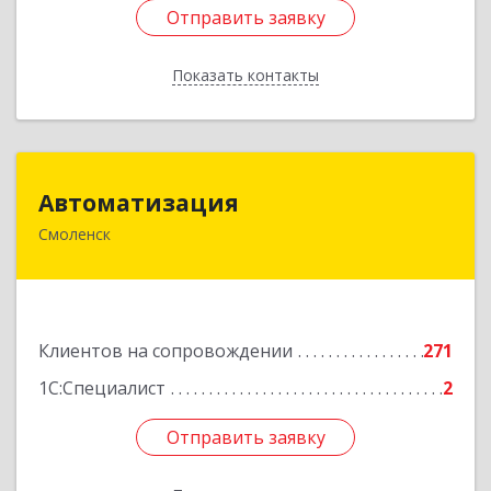
Отправить заявку
Отправить заявку
Показать контакты
Назад
Автоматизация
Автоматизация
Смоленск
214019, Смоленская обл, Смоленск г, Марии
Октябрьской ул, дом № 16, оф.107
Подробнее
Клиентов на сопровождении
271
1С:Специалист
2
Отправить заявку
Отправить заявку