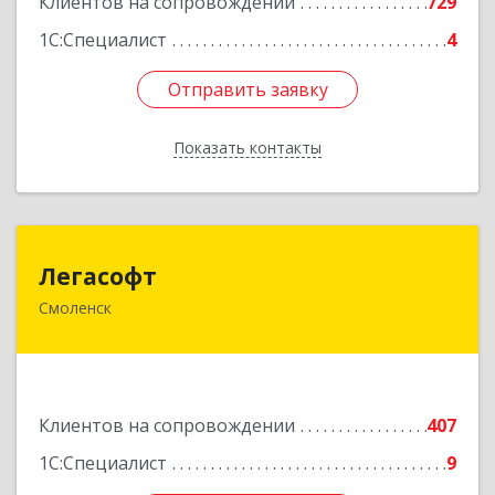
Клиентов на сопровождении
729
1С:Специалист
4
Отправить заявку
Отправить заявку
Показать контакты
Назад
Легасофт
Легасофт
Смоленск
214018, Смоленская обл, Смоленск г, Ново-
Рославльская ул, дом № 13
Подробнее
Клиентов на сопровождении
407
1С:Специалист
9