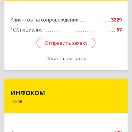
Подробнее
Клиентов на сопровождении
3229
1С:Специалист
57
Отправить заявку
Отправить заявку
Показать контакты
Назад
ИНФОКОМ
ИНФОКОМ
Псков
180000, Псковская обл, Псков г, Советская ул,
дом № 42г
Подробнее