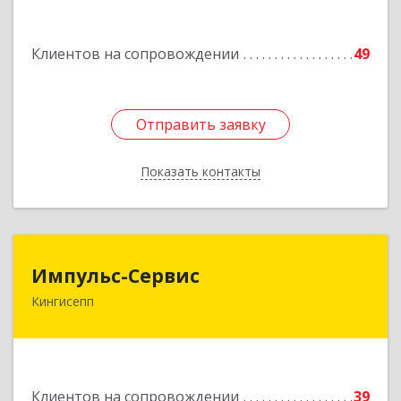
дом № 13
Клиентов на сопровождении
49
Подробнее
Отправить заявку
Отправить заявку
Показать контакты
Назад
Импульс-Сервис
Импульс-Сервис
Кингисепп
188480, Ленинградская обл, Кингисеппский р-н,
Кингисепп г, Воровского ул, дом № 40/15
Подробнее
Клиентов на сопровождении
39