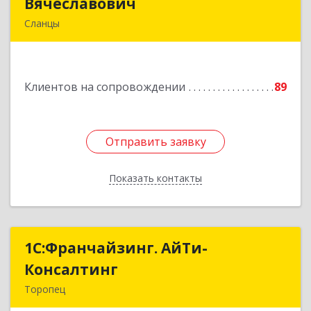
Вячеславович
Вячеславович
Сланцы
Ленинградская обл, Сланцы г, Спортивная ул,
дом № 2
Клиентов на сопровождении
89
Подробнее
Отправить заявку
Отправить заявку
Показать контакты
Назад
1С:Франчайзинг. АйТи-
1С:Франчайзинг. АйТи-
Консалтинг
Консалтинг
Торопец
172840, Тверская обл, Торопец г, Гоголя ул,