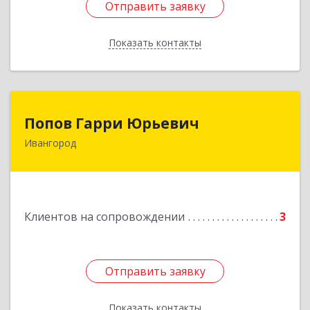
Отправить заявку
Отправить заявку
Показать контакты
Назад
Попов Гарри Юрьевич
Попов Гарри Юрьевич
Ивангород
Подробнее
Клиентов на сопровождении
3
Отправить заявку
Отправить заявку
Показать контакты
Назад