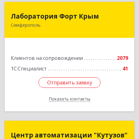
Лаборатория Форт Крым
Лаборатория Форт Крым
Симферополь
295034, Крым Респ, Симферополь г, Киевская
ул, дом № 79, оф.902
Подробнее
Клиентов на сопровождении
2079
1С:Специалист
41
Отправить заявку
Отправить заявку
Показать контакты
Назад
Центр автоматизации "Кутузов"
Центр автоматизации "Кутузов"