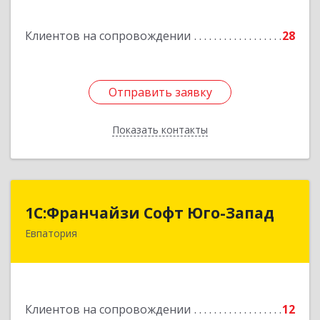
Подробнее
Клиентов на сопровождении
28
Отправить заявку
Отправить заявку
Показать контакты
Назад
1С:Франчайзи Софт Юго-Запад
1С:Франчайзи Софт Юго-Запад
Евпатория
297407, Крым Респ, Евпатория г, Победы пр-кт,
дом № 13, кв.45
Подробнее
Клиентов на сопровождении
12