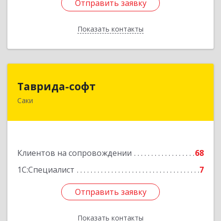
Отправить заявку
Отправить заявку
Показать контакты
Назад
Таврида-софт
Таврида-софт
Саки
296574, Крым Респ, м.р-н Сакский с.п.
Новофедоровское, Новофедоровка пгт, 30
Авиаполка ул, дом № 10
Подробнее
Клиентов на сопровождении
68
1С:Специалист
7
Отправить заявку
Отправить заявку
Показать контакты
Назад