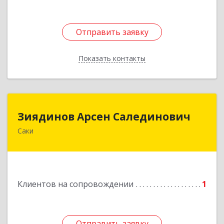
Отправить заявку
Отправить заявку
Показать контакты
Назад
Зиядинов Арсен Салединович
Зиядинов Арсен Салединович
Саки
г.Саки, Интернациональная, 5/2, кв.1
Подробнее
Клиентов на сопровождении
1
Отправить заявку
Отправить заявку