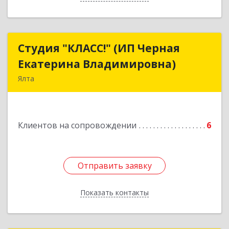
Студия "КЛАСС!" (ИП Черная
Студия "КЛАСС!" (ИП Черная
Екатерина Владимировна)
Екатерина Владимировна)
Ялта
98600, г. Ялта, ул. Свердлова, 24
Подробнее
Клиентов на сопровождении
6
Отправить заявку
Отправить заявку
Показать контакты
Назад