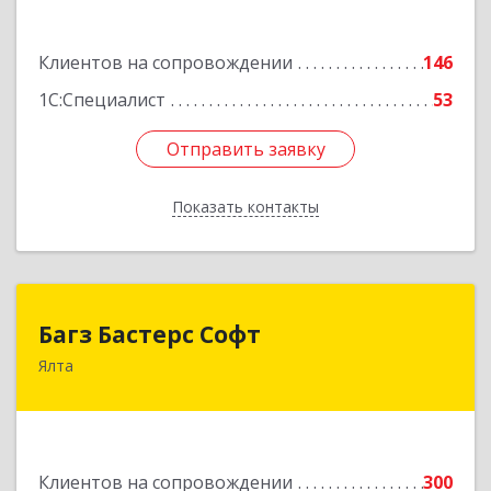
Подробнее
Клиентов на сопровождении
146
1С:Специалист
53
Отправить заявку
Отправить заявку
Показать контакты
Назад
Багз Бастерс Софт
Багз Бастерс Софт
Ялта
298603, Крым Респ, Ялта г, Свердлова ул, дом №
34
Подробнее
Клиентов на сопровождении
300