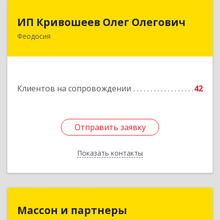
ИП Кривошеев Олег Олегович
ИП Кривошеев Олег Олегович
Феодосия
Подробнее
Клиентов на сопровождении
42
Отправить заявку
Отправить заявку
Показать контакты
Назад
Массон и партнеры
Массон и партнеры