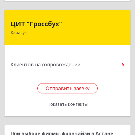
ЦИТ "Гроссбух"
ЦИТ "Гроссбух"
Карасук
632861, Новосибирская обл, Карасукский р-н,
Карасук г, Сорокина ул, дом № 9, оф.3
Подробнее
Клиентов на сопровождении
5
Отправить заявку
Отправить заявку
Показать контакты
Назад
При выборе фирмы-франчайзи в Астане,