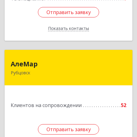
Отправить заявку
Отправить заявку
Показать контакты
Назад
АлеМар
АлеМар
Рубцовск
658210, Алтайский край, Рубцовск г,
Комсомольская ул, дом № 80
Подробнее
Клиентов на сопровождении
52
Отправить заявку
Отправить заявку