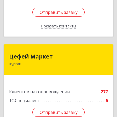
Отправить заявку
Отправить заявку
Показать контакты
Назад
Цефей Маркет
Цефей Маркет
Курган
640002, Курганская обл, Курган г, М.Горького
ул, дом № 35/1
Подробнее
Клиентов на сопровождении
277
1С:Специалист
6
Отправить заявку
Отправить заявку