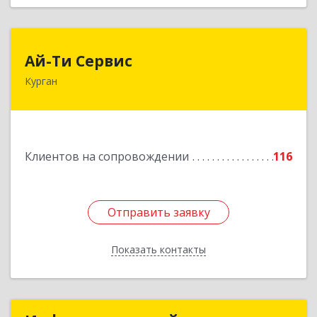
Ай-Ти Сервис
Ай-Ти Сервис
Курган
640032, Курганская обл, г.о. Город Курган,
Курган г, Бажова ул, дом № 49, оф.304
Подробнее
Клиентов на сопровождении
116
Отправить заявку
Отправить заявку
Показать контакты
Назад