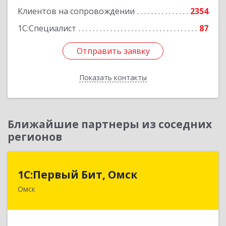
Клиентов на сопровождении
2354
1С:Специалист
87
Отправить заявку
Отправить заявку
Показать контакты
Назад
Ближайшие партнеры из соседних
регионов
1С:Первый Бит, Омск
1С:Первый Бит, Омск
Омск
644099, Омская обл, Омск г, Гагарина ул, дом №
14, оф.208