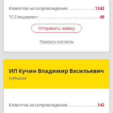
Подробнее
Клиентов на сопровождении
1242
1С:Специалист
49
Отправить заявку
Отправить заявку
Показать контакты
Назад
ИП Кучин Владимир Васильевич
ИП Кучин Владимир Васильевич
Куйбышев
632387, Новосибирская обл, Куйбышев г,
Тургенева ул, дом № 4
Подробнее
Клиентов на сопровождении
142