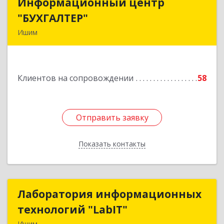
Информационный центр
Информационный центр
"БУХГАЛТЕР"
"БУХГАЛТЕР"
Ишим
627750, Тюменская обл, Ишим г, Советская ул,
дом № 16
Клиентов на сопровождении
58
Подробнее
Отправить заявку
Отправить заявку
Показать контакты
Назад
Лаборатория информационных
Лаборатория информационных
технологий "LabIT"
технологий "LabIT"
Ишим