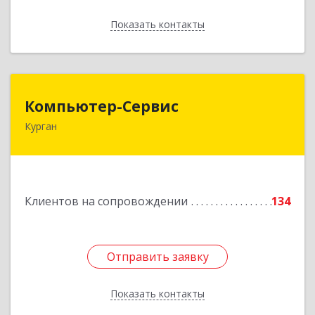
Показать контакты
Назад
Компьютер-Сервис
Компьютер-Сервис
Курган
640022, Курганская обл, Курган г, Василия
Блюхера ул, дом № 30, пом.1
Подробнее
Клиентов на сопровождении
134
Отправить заявку
Отправить заявку
Показать контакты
Назад