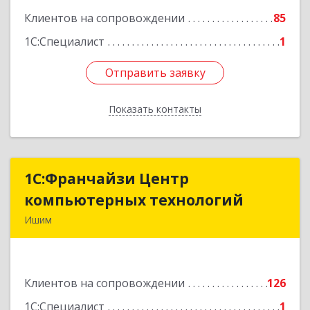
Клиентов на сопровождении
85
1С:Специалист
1
Отправить заявку
Отправить заявку
Показать контакты
Назад
1С:Франчайзи Центр
1С:Франчайзи Центр
компьютерных технологий
компьютерных технологий
Ишим
627750, Тюменская обл, Ишим г, 30 лет ВЛКСМ
ул, дом № 28/2
Клиентов на сопровождении
126
Подробнее
1С:Специалист
1