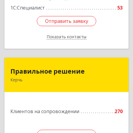
1С:Специалист
53
Отправить заявку
Отправить заявку
Показать контакты
Назад
Правильное решение
Правильное решение
Керчь
298330, Крым Респ, Керчь г, Адмиралтейский
проезд, дом № 1
Подробнее
Клиентов на сопровождении
270