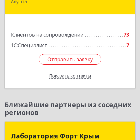
Алушта
298500, Крым Респ, Алушта г, Горького ул, дом
№ 34А, оф.7
Подробнее
Клиентов на сопровождении
73
1С:Специалист
7
Отправить заявку
Отправить заявку
Показать контакты
Назад
Ближайшие партнеры из соседних
регионов
Лаборатория Форт Крым
Лаборатория Форт Крым