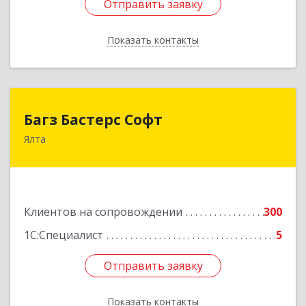
Отправить заявку
Отправить заявку
Показать контакты
Назад
Багз Бастерс Софт
Багз Бастерс Софт
Ялта
298603, Крым Респ, Ялта г, Свердлова ул, дом №
34
Подробнее
Клиентов на сопровождении
300
1С:Специалист
5
Отправить заявку
Отправить заявку
Показать контакты
Назад