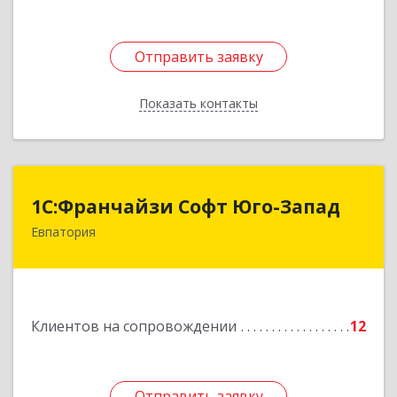
Отправить заявку
Отправить заявку
Показать контакты
Назад
1С:Франчайзи Софт Юго-Запад
1С:Франчайзи Софт Юго-Запад
Евпатория
297407, Крым Респ, Евпатория г, Победы пр-кт,
дом № 13, кв.45
Подробнее
Клиентов на сопровождении
12
Отправить заявку
Отправить заявку