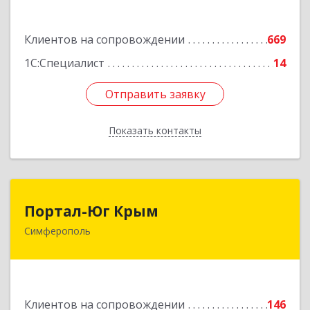
Подробнее
Клиентов на сопровождении
669
1С:Специалист
14
Отправить заявку
Отправить заявку
Показать контакты
Назад
Портал-Юг Крым
Портал-Юг Крым
Симферополь
295015, Крым Респ, Симферополь г, Козлова ул,
дом № 27
Подробнее
Клиентов на сопровождении
146