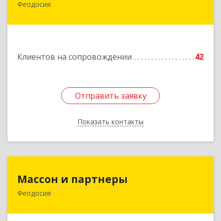
Феодосия
Подробнее
Клиентов на сопровождении
42
Отправить заявку
Отправить заявку
Показать контакты
Назад
Массон и партнеры
Массон и партнеры
Феодосия
298112, Крым Респ, Феодосия г, Крымская ул,
дом № 31