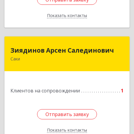
Показать контакты
Назад
Зиядинов Арсен Салединович
Зиядинов Арсен Салединович
Саки
г.Саки, Интернациональная, 5/2, кв.1
Подробнее
Клиентов на сопровождении
1
Отправить заявку
Отправить заявку
Показать контакты
Назад