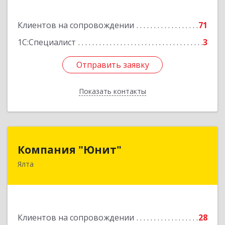
Подробнее
Клиентов на сопровождении
71
1С:Специалист
3
Отправить заявку
Отправить заявку
Показать контакты
Назад
Компания "Юнит"
Компания "Юнит"
Ялта
298600, Крым Респ, Ялта г, Васильева ул, дом №
16, оф.400
Подробнее
Клиентов на сопровождении
28