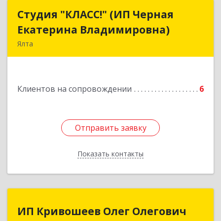
Студия "КЛАСС!" (ИП Черная
Студия "КЛАСС!" (ИП Черная
Екатерина Владимировна)
Екатерина Владимировна)
Ялта
98600, г. Ялта, ул. Свердлова, 24
Подробнее
Клиентов на сопровождении
6
Отправить заявку
Отправить заявку
Показать контакты
Назад
ИП Кривошеев Олег Олегович
ИП Кривошеев Олег Олегович