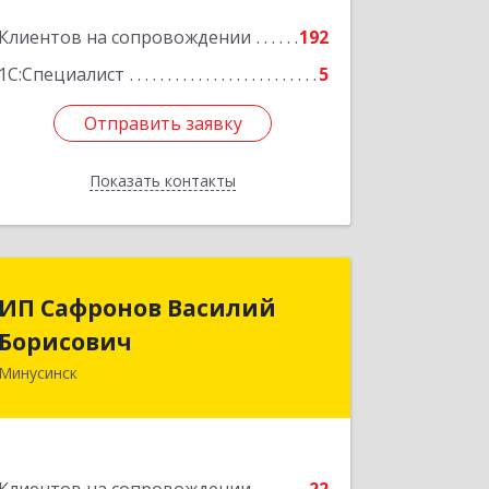
Клиентов на сопровождении
192
1С:Специалист
5
Отправить заявку
Отправить заявку
Показать контакты
Назад
ИП Сафронов Василий
ИП Сафронов Василий
Борисович
Борисович
Минусинск
662608, Красноярский край,
Минусинск г, Пушкина ул, дом № 8,
кв.2
Подробнее