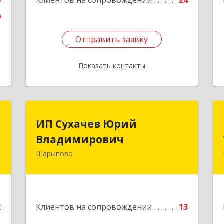
9
Клиентов на сопровождении
24
9
Отправить заявку
Отправить заявку
Показать контакты
Назад
т
ИП Сухачев Юрий
ИП Сухачев Юрий
Владимирович
Владимирович
о
1
Шарыпово
662313, Красноярский край,
Шарыпово г, Пионерный мкр, 27/2,
е
кв.203
Подробнее
2
Клиентов на сопровождении
13