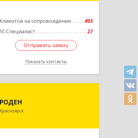
Подробнее
Клиентов на сопровождении
493
1С:Специалист
27
Отправить заявку
Отправить заявку
Показать контакты
Назад
РОДЕН
РОДЕН
660064, Красноярский край,
Красноярск
Красноярск г, им Академика
Вавилова ул, дом № 1, оф.2-23
Подробнее