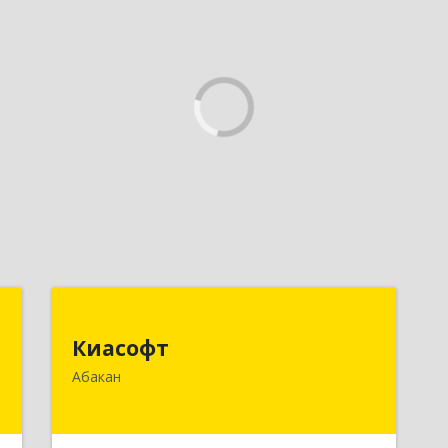
у
Киасофт
Киасофт
,
655017, Хакасия Респ, Абакан г, Ивана
Абакан
9
Ярыгина ул, дом № 34, оф.5
е
Подробнее