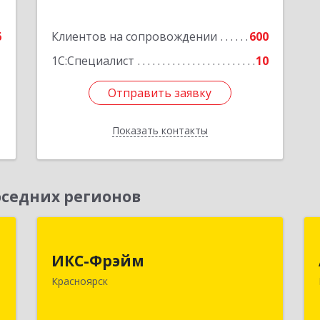
6
Клиентов на сопровождении
600
1С:Специалист
10
Отправить заявку
Отправить заявку
Показать контакты
Назад
седних регионов
,
ИКС-Фрэйм
,
ИКС-Фрэйм
660077, Красноярский край,
с
Красноярск
Красноярск г, Батурина ул, дом № 32,
пом.4
,