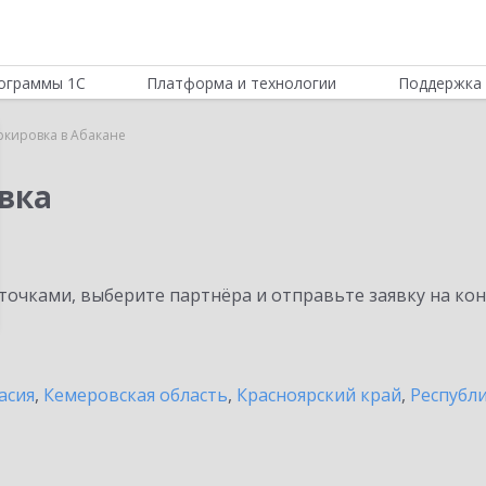
ограммы 1С
Платформа и технологии
Поддержка 
ркировка в Абакане
вка
очками, выберите партнёра и отправьте заявку на ко
асия
,
Кемеровская область
,
Красноярский край
,
Республ