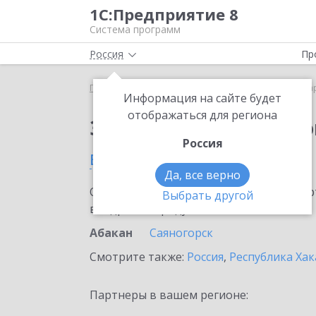
1С:Предприятие 8
Система программ
Россия
Пр
Главная
Сервисы ИТС
1С:Маркировка
1С:Ма
Информация на сайте будет
отображаться для региона
Заказать 1С:Маркиро
Россия
в Абакане
Да, все верно
Ознакомьтесь с информационными карт
Выбрать другой
внедрение продукта.
Абакан
Саяногорск
Смотрите также:
Россия
,
Республика Хак
Партнеры в вашем регионе: