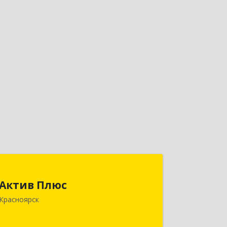
Актив Плюс
Актив Плюс
660017, Красноярский край,
Красноярск
Красноярск г, Обороны ул, дом № 3,
оф.220