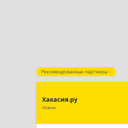
Рекомендованные партнеры
Хакасия.р
Хакасия.ру
655017, Хакасия Респ, Абакан г
Абакан
Вяткина ул, дом № 
Подробне