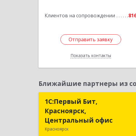
Клиентов на сопровождении
81
Отправить заявку
Отправить заявку
Показать контакты
Назад
Ближайшие партнеры из со
1С:Первый Бит,
1С:Первый Бит
Красноярск,
Красноярск
Центральный офис
Центральный офи
Красноярск
660017, Красноярский край