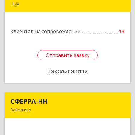
Шуя
Подробнее
Клиентов на сопровождении
13
Отправить заявку
Отправить заявку
Показать контакты
Назад
СФЕРРА-НН
СФЕРРА-НН
Заволжье
Подробнее