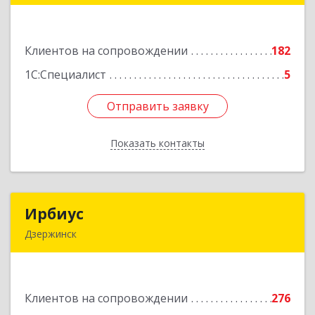
601900, Владимирская обл, Ковров г, Барсукова
ул, дом № 17
Клиентов на сопровождении
182
Подробнее
1С:Специалист
5
Отправить заявку
Отправить заявку
Показать контакты
Назад
Ирбиус
Ирбиус
Дзержинск
606016, Нижегородская обл, Дзержинск г,
Студенческая ул, дом № 30
Клиентов на сопровождении
276
Подробнее