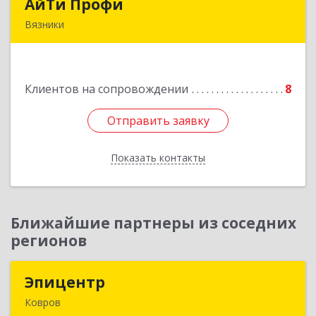
АйТи Профи
АйТи Профи
Вязники
Подробнее
Клиентов на сопровождении
8
Отправить заявку
Отправить заявку
Показать контакты
Назад
Ближайшие партнеры из соседних
регионов
Эпицентр
Эпицентр
Ковров