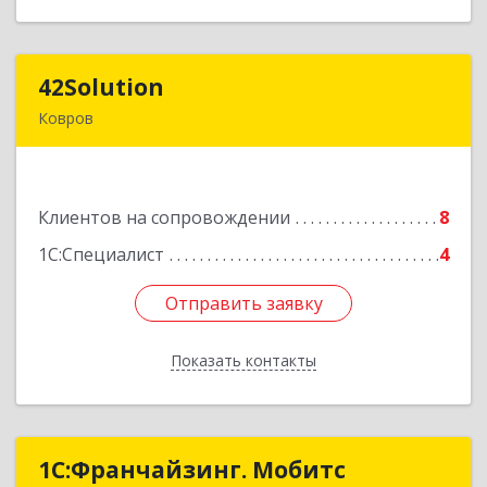
42Solution
42Solution
Ковров
601967, Владимирская обл, муниципальный
район Ковровский, сельское поселение
Новосельское, Звёздный (Доброград мкр) б-р,
Клиентов на сопровождении
Здание № 2, этаж 1 ПОМЕЩ. 31
8
1С:Специалист
4
Подробнее
Отправить заявку
Отправить заявку
Показать контакты
Назад
1С:Франчайзинг. Мобитс
1С:Франчайзинг. Мобитс