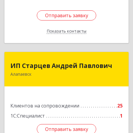
Отправить заявку
Отправить заявку
Показать контакты
Назад
ИП Старцев Андрей Павлович
ИП Старцев Андрей Павлович
Алапаевск
624601, Свердловская обл, Алапаевск г,
Братьев Смольниковых ул, дом № 38, кв.16
Подробнее
Клиентов на сопровождении
25
1С:Специалист
1
Отправить заявку
Отправить заявку