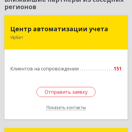
регионов
Центр автоматизации учета
Центр автоматизации учета
Ирбит
623854, Свердловская обл, Ирбит г, Маршала
Жукова ул, дом № 3, кв.28
Подробнее
Клиентов на сопровождении
151
Отправить заявку
Отправить заявку
Показать контакты
Назад