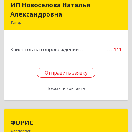
ИП Новоселова Наталья
ИП Новоселова Наталья
Александровна
Александровна
Тавда
623950, Свердловская обл, Тавда г, 9 Мая ул,
дом № 4
Клиентов на сопровождении
111
Подробнее
Отправить заявку
Отправить заявку
Показать контакты
Назад
ФОРИС
ФОРИС
Алапаевск