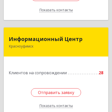
Показать контакты
Назад
Информационный Центр
Информационный Центр
Красноуфимск
623300, Свердловская обл, Красноуфимск г,
Мизерова ул, дом № 112А
Подробнее
Клиентов на сопровождении
28
Отправить заявку
Отправить заявку
Показать контакты
Назад