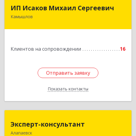
ИП Исаков Михаил Сергеевич
ИП Исаков Михаил Сергеевич
Камышлов
624860, Свердловская обл, Камышлов г, Ленина
ул, дом № 20
Подробнее
Клиентов на сопровождении
16
Отправить заявку
Отправить заявку
Показать контакты
Назад
Эксперт-консультант
Эксперт-консультант
Алапаевск
624600, Свердловская обл, Алапаевск г,