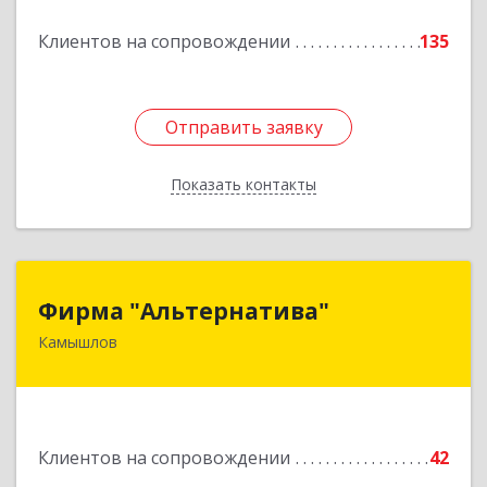
Подробнее
Клиентов на сопровождении
135
Отправить заявку
Отправить заявку
Показать контакты
Назад
Фирма "Альтернатива"
Фирма "Альтернатива"
Камышлов
624860, Свердловская обл, Камышлов г, Ленина
ул, дом № 30
Подробнее
Клиентов на сопровождении
42