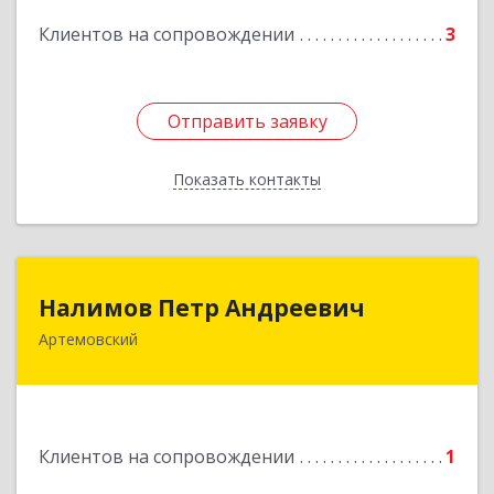
Подробнее
Клиентов на сопровождении
3
Отправить заявку
Отправить заявку
Показать контакты
Назад
Налимов Петр Андреевич
Налимов Петр Андреевич
Артемовский
623780, Свердловская обл, Артемовский г,
Добролюбова ул, дом № 25
Подробнее
Клиентов на сопровождении
1