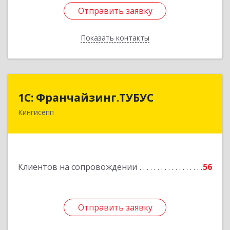
Отправить заявку
Отправить заявку
Показать контакты
Назад
1С: Франчайзинг.ТУБУС
1С: Франчайзинг.ТУБУС
Кингисепп
Подробнее
Клиентов на сопровождении
56
Отправить заявку
Отправить заявку