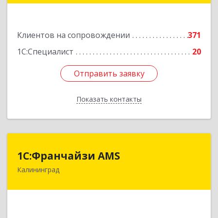
Подробнее
Клиентов на сопровождении
371
1С:Специалист
20
Отправить заявку
Отправить заявку
Показать контакты
Назад
1С:Франчайзи AMS
1С:Франчайзи AMS
Калининград
238325, Калининградская обл, Гурьевский р-н,
Луговое п, Центральная ул, дом № 17
Подробнее