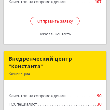
Клиентов на сопровождении
107
Отправить заявку
Отправить заявку
Показать контакты
Назад
Внедренческий центр
Внедренческий центр
"Константа"
"Константа"
Калининград
236006, Калининградская обл, Калининград г,
К.Маркса ул, дом № 18, оф.701
Клиентов на сопровождении
90
Подробнее
1С:Специалист
30