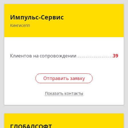
Импульс-Сервис
Импульс-Сервис
Кингисепп
188480, Ленинградская обл, Кингисеппский р-н,
Кингисепп г, Воровского ул, дом № 40/15
Подробнее
Клиентов на сопровождении
39
Отправить заявку
Отправить заявку
Показать контакты
Назад
ГЛОБАЛСОФТ
ГЛОБАЛСОФТ