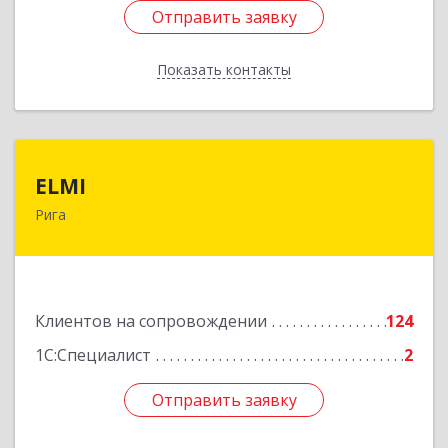
Отправить заявку
Отправить заявку
Показать контакты
Назад
ELMI
ELMI
Рига
Baznicas iela 5-16, Riga, LV-1010
Подробнее
Клиентов на сопровождении
124
1С:Специалист
2
Отправить заявку
Отправить заявку