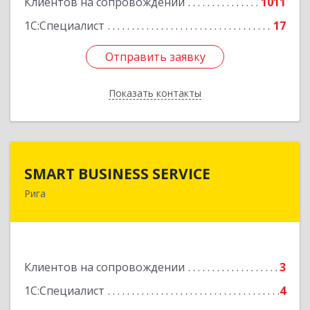
Клиентов на сопровождении
1011
1С:Специалист
17
Отправить заявку
Отправить заявку
Показать контакты
Назад
SMART BUSINESS SERVICE
SMART BUSINESS SERVICE
Рига
Латвия, Рига, ул.Бривибас 73-1
Подробнее
Клиентов на сопровождении
3
1С:Специалист
4