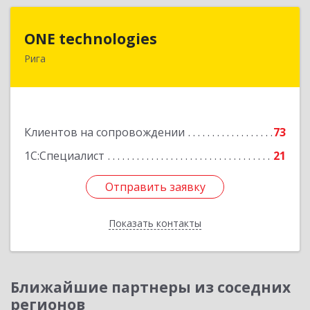
ONE technologies
ONE technologies
Рига
Рига, ул. Элизабетес д.22 - 26А
Подробнее
Клиентов на сопровождении
73
1С:Специалист
21
Отправить заявку
Отправить заявку
Показать контакты
Назад
Ближайшие партнеры из соседних
регионов