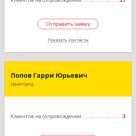
Клиентов на сопровождении
21
Отправить заявку
Отправить заявку
Показать контакты
Назад
Попов Гарри Юрьевич
Попов Гарри Юрьевич
Ивангород
Подробнее
Клиентов на сопровождении
3