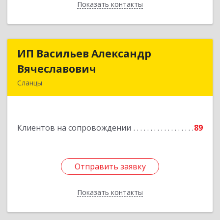
Показать контакты
Назад
ИП Васильев Александр
ИП Васильев Александр
Вячеславович
Вячеславович
Сланцы
Ленинградская обл, Сланцы г, Спортивная ул,
дом № 2
Клиентов на сопровождении
89
Подробнее
Отправить заявку
Отправить заявку
Показать контакты
Назад