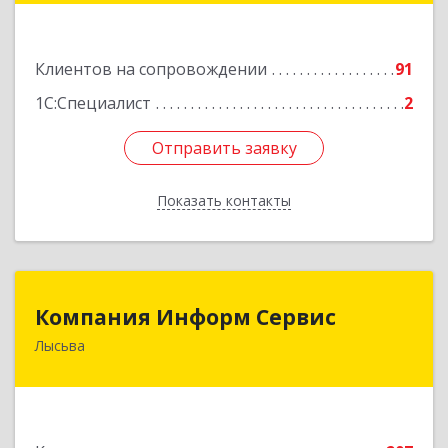
Подробнее
Клиентов на сопровождении
91
1С:Специалист
2
Отправить заявку
Отправить заявку
Показать контакты
Назад
Компания Информ Сервис
Компания Информ Сервис
Лысьва
618909, Пермский край, Лысьва г, Металлистов
ул, дом № 3, оф.535
Подробнее