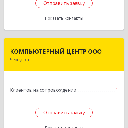
Отправить заявку
Отправить заявку
Показать контакты
Назад
КОМПЬЮТЕРНЫЙ ЦЕНТР ООО
КОМПЬЮТЕРНЫЙ ЦЕНТР ООО
Чернушка
617830, Пермский край г. Чернушка, ул.
Коммунистическая, д. 9
Подробнее
Клиентов на сопровождении
1
Отправить заявку
Отправить заявку
Показать контакты
Назад