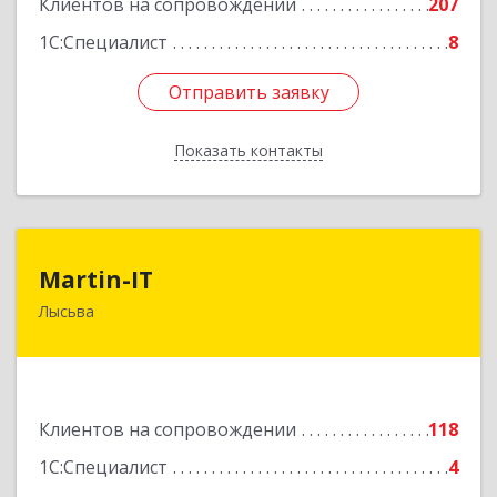
Клиентов на сопровождении
207
1С:Специалист
8
Отправить заявку
Отправить заявку
Показать контакты
Назад
Martin-IT
Martin-IT
Лысьва
618900, Пермский край, Лысьва г, Смышляева
ул, дом № 36, этаж 3, оф.7
Подробнее
Клиентов на сопровождении
118
1С:Специалист
4