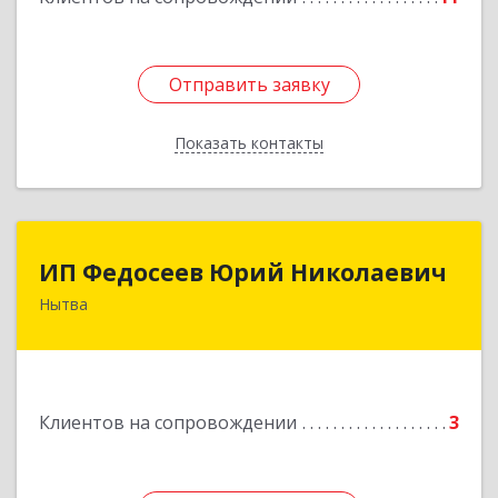
Отправить заявку
Отправить заявку
Показать контакты
Назад
ИП Федосеев Юрий Николаевич
ИП Федосеев Юрий Николаевич
Нытва
617000, Пермский край, Нытвенский р-н,
Нытва г, Ленина пр-кт, дом № 36 8
Подробнее
Клиентов на сопровождении
3