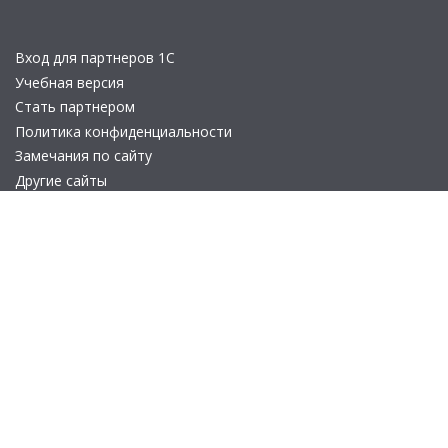
Вход для партнеров 1С
Учебная версия
Стать партнером
Политика конфиденциальности
Замечания по сайту
Другие сайты
Телефон:
+7 (495) 737-92-57
Email:
site_v8@1c.ru
Отдел продаж:
г. Москва
,
улица Селезнёвская, дом 21
© 2026 АО «Группа 1С» (правопреемник «1С»). Все права на сайт
защищены