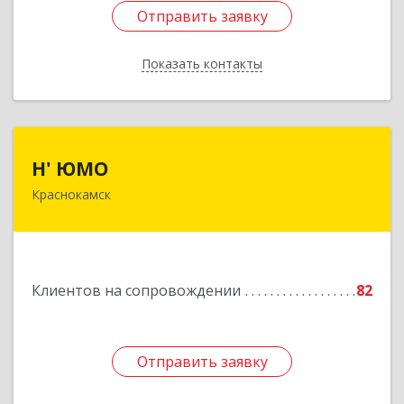
Отправить заявку
Отправить заявку
Показать контакты
Назад
Н' ЮМО
Н' ЮМО
Краснокамск
617060, Пермский край, Краснокамский р-н,
Краснокамск г, Большевистская ул, дом № 38,
оф.3
Подробнее
Клиентов на сопровождении
82
Отправить заявку
Отправить заявку