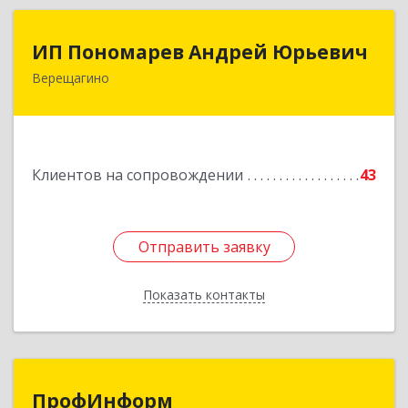
ИП Пономарев Андрей Юрьевич
ИП Пономарев Андрей Юрьевич
Верещагино
617120, Пермский край, Верещагинский р-н,
Верещагино г, Октябрьская ул, дом № 68, оф.1
Подробнее
Клиентов на сопровождении
43
Отправить заявку
Отправить заявку
Показать контакты
Назад
ПрофИнформ
ПрофИнформ