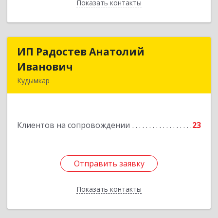
Показать контакты
Назад
ИП Радостев Анатолий
ИП Радостев Анатолий
Иванович
Иванович
Кудымкар
619000, Пермский край, Кудымкар г, Герцена
ул, дом № 52
Клиентов на сопровождении
23
Подробнее
Отправить заявку
Отправить заявку
Показать контакты
Назад