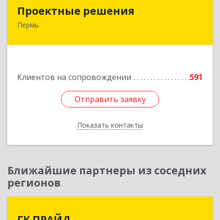
Проектные решения
Проектные решения
Пермь
614087, Пермский край, Пермь г, Малкова ул,
дом № 28
Подробнее
Клиентов на сопровождении
591
Отправить заявку
Отправить заявку
Показать контакты
Назад
Ближайшие партнеры из соседних
регионов
ГК ПРАЙД
ГК ПРАЙД