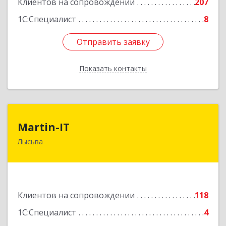
Клиентов на сопровождении
207
1С:Специалист
8
Отправить заявку
Отправить заявку
Показать контакты
Назад
Martin-IT
Martin-IT
Лысьва
618900, Пермский край, Лысьва г, Смышляева
ул, дом № 36, этаж 3, оф.7
Подробнее
Клиентов на сопровождении
118
1С:Специалист
4