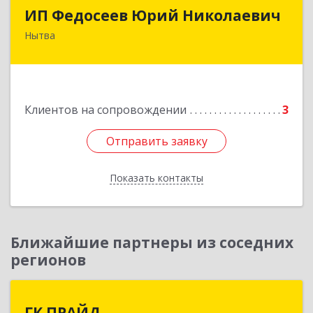
ИП Федосеев Юрий Николаевич
ИП Федосеев Юрий Николаевич
Нытва
617000, Пермский край, Нытвенский р-н,
Нытва г, Ленина пр-кт, дом № 36 8
Подробнее
Клиентов на сопровождении
3
Отправить заявку
Отправить заявку
Показать контакты
Назад
Ближайшие партнеры из соседних
регионов
ГК ПРАЙД
ГК ПРАЙД