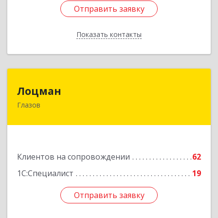
Отправить заявку
Отправить заявку
Показать контакты
Назад
Лоцман
Лоцман
Глазов
427620, Удмуртская Респ, Глазов г, Сибирская
ул, дом № 20
Подробнее
Клиентов на сопровождении
62
1С:Специалист
19
Отправить заявку
Отправить заявку