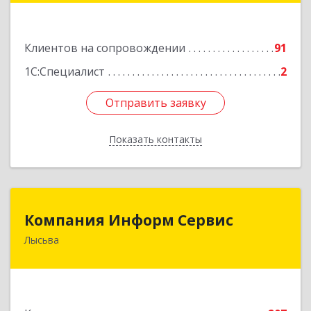
Подробнее
Клиентов на сопровождении
91
1С:Специалист
2
Отправить заявку
Отправить заявку
Показать контакты
Назад
Компания Информ Сервис
Компания Информ Сервис
Лысьва
618909, Пермский край, Лысьва г, Металлистов
ул, дом № 3, оф.535
Подробнее