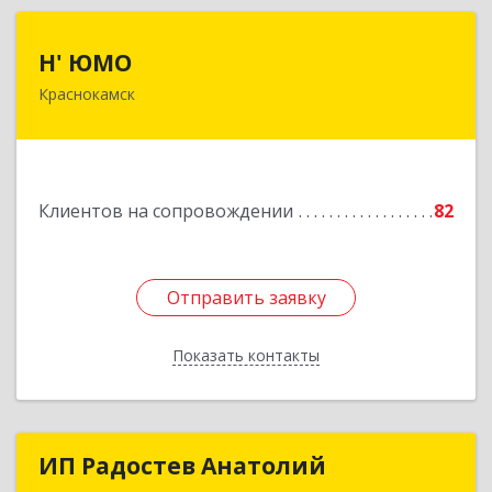
Н' ЮМО
Н' ЮМО
Краснокамск
617060, Пермский край, Краснокамский р-н,
Краснокамск г, Большевистская ул, дом № 38,
оф.3
Подробнее
Клиентов на сопровождении
82
Отправить заявку
Отправить заявку
Показать контакты
Назад
ИП Радостев Анатолий
ИП Радостев Анатолий