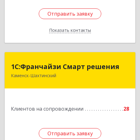
Отправить заявку
Отправить заявку
Показать контакты
Назад
1С:Франчайзи Смарт решения
1С:Франчайзи Смарт решения
Каменск-Шахтинский
347800, Ростовская обл, Каменск-Шахтинский г,
Ворошилова ул, дом № 152
Подробнее
Клиентов на сопровождении
28
Отправить заявку
Отправить заявку