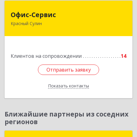
Офис-Сервис
Офис-Сервис
Красный Сулин
346350, Ростовская обл, р-н Красносулинский,
Красный Сулин г, Заводская ул, дом № 1
Подробнее
Клиентов на сопровождении
14
Отправить заявку
Отправить заявку
Показать контакты
Назад
Ближайшие партнеры из соседних
регионов