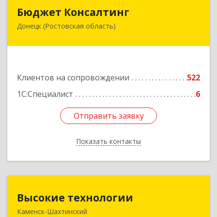
Бюджет Консалтинг
Бюджет Консалтинг
Донецк (Ростовская область)
346338, Ростовская обл, г.о. Город Донецк,
Донецк г, 12-й кв-л, дом № 10, оф.28
Подробнее
Клиентов на сопровождении
522
1С:Специалист
6
Отправить заявку
Отправить заявку
Показать контакты
Назад
Высокие технологии
Высокие технологии
Каменск-Шахтинский
347810, Ростовская обл, Каменск-Шахтинский г,