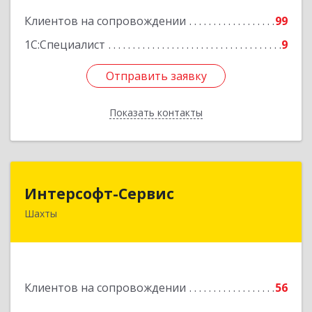
Подробнее
Клиентов на сопровождении
99
1С:Специалист
9
Отправить заявку
Отправить заявку
Показать контакты
Назад
Интерсофт-Сервис
Интерсофт-Сервис
Шахты
346480, Ростовская обл, Шахты г, Советская ул,
дом № 279/10
Подробнее
Клиентов на сопровождении
56