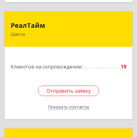
РеалТайм
РеалТайм
Шахты
346504, Ростовская обл, Шахты г,
Чернышевского ул, дом № 42
Подробнее
Клиентов на сопровождении
19
Отправить заявку
Отправить заявку
Показать контакты
Назад