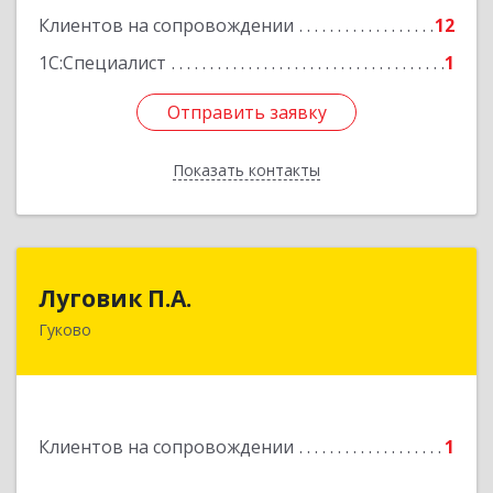
Клиентов на сопровождении
12
1С:Специалист
1
Отправить заявку
Отправить заявку
Показать контакты
Назад
Луговик П.А.
Луговик П.А.
Гуково
Подробнее
Клиентов на сопровождении
1