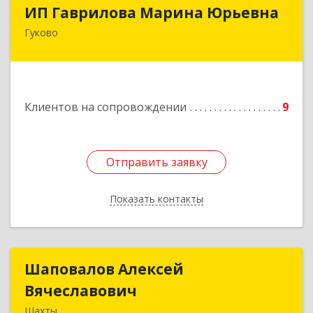
ИП Гаврилова Марина Юрьевна
ИП Гаврилова Марина Юрьевна
Гуково
Подробнее
Клиентов на сопровождении
9
Отправить заявку
Отправить заявку
Показать контакты
Назад
Шаповалов Алексей
Шаповалов Алексей
Вячеславович
Вячеславович
Шахты