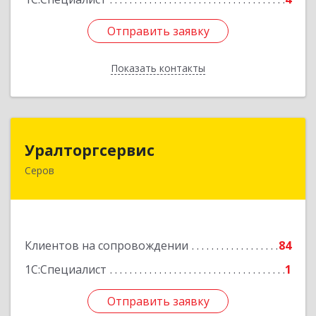
Отправить заявку
Отправить заявку
Показать контакты
Назад
Уралторгсервис
Уралторгсервис
Серов
624980, Свердловская обл, Серов г, Кирова ул,
дом № 2
Подробнее
Клиентов на сопровождении
84
1С:Специалист
1
Отправить заявку
Отправить заявку