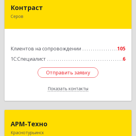
Контраст
Контраст
Серов
624993, Свердловская обл, Серов г, Ленина ул,
дом № 187
Подробнее
Клиентов на сопровождении
105
1С:Специалист
6
Отправить заявку
Отправить заявку
Показать контакты
Назад
АРМ-Техно
АРМ-Техно
Краснотурьинск
624447, Свердловская обл, Краснотурьинск г,