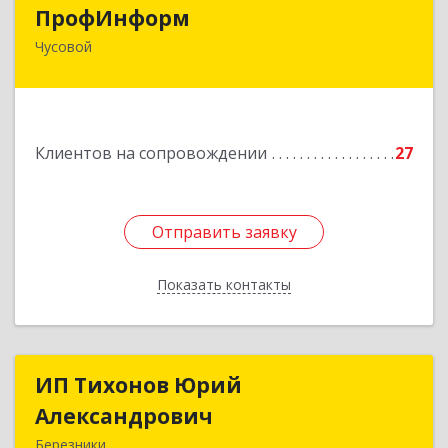
ПрофИнформ
ПрофИнформ
Чусовой
618204, Пермский край, г.о. Чусовской, Чусовой
г, Коммунистическая ул, дом № 8, оф.24
Подробнее
Клиентов на сопровождении
27
Отправить заявку
Отправить заявку
Показать контакты
Назад
ИП Тихонов Юрий
ИП Тихонов Юрий
Александрович
Александрович
Березники