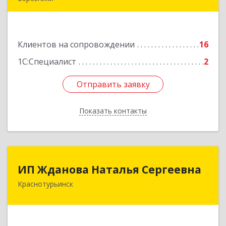
618400, Пермский край, Березники г, Карла
Маркса ул, дом № 48, оф.431
Клиентов на сопровождении
16
Подробнее
1С:Специалист
2
Отправить заявку
Отправить заявку
Показать контакты
Назад
ИП Жданова Наталья Сергеевна
ИП Жданова Наталья Сергеевна
Краснотурьинск
Подробнее