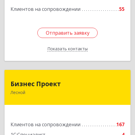
Подробнее
Клиентов на сопровождении
55
Отправить заявку
Отправить заявку
Показать контакты
Назад
Бизнес Проект
Бизнес Проект
Лесной
624200, Свердловская обл, Лесной г, Сиротина
ул, дом № 11
Подробнее
Клиентов на сопровождении
167
1С:Специалист
4