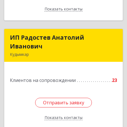
Показать контакты
Назад
ИП Радостев Анатолий
ИП Радостев Анатолий
Иванович
Иванович
Кудымкар
619000, Пермский край, Кудымкар г, Герцена
ул, дом № 52
Клиентов на сопровождении
23
Подробнее
Отправить заявку
Отправить заявку
Показать контакты
Назад