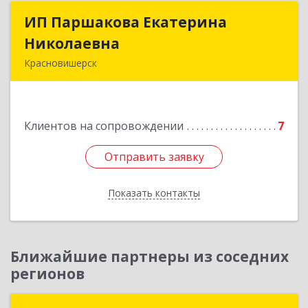
ИП Паршакова Екатерина
ИП Паршакова Екатерина
Николаевна
Николаевна
Красновишерск
618590, Пермский край, Красновишерск г,
Карла Маркса ул, дом № 27, кв.8
Клиентов на сопровождении
7
Подробнее
Отправить заявку
Отправить заявку
Показать контакты
Назад
Ближайшие партнеры из соседних
регионов