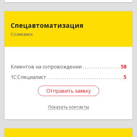
Спецавтоматизация
Спецавтоматизация
Соликамск
618547, Пермский край, Соликамск г,
Транспортная ул, дом № 4
Подробнее
Клиентов на сопровождении
58
1С:Специалист
5
Отправить заявку
Отправить заявку
Показать контакты
Назад