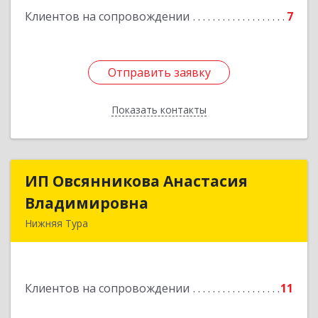
Клиентов на сопровождении
7
Отправить заявку
Отправить заявку
Показать контакты
Назад
ИП Овсянникова Анастасия
ИП Овсянникова Анастасия
Владимировна
Владимировна
Нижняя Тура
624222, Свердловская обл, Нижняя Тура г,
Машиностроителей ул, дом № 7, кв.30
Клиентов на сопровождении
11
Подробнее