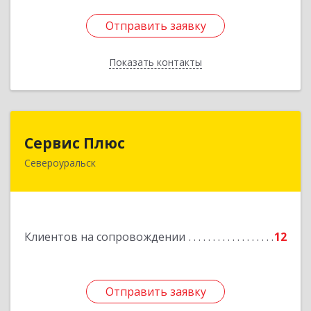
Отправить заявку
Отправить заявку
Показать контакты
Назад
Сервис Плюс
Сервис Плюс
Североуральск
624480, Свердловская обл, Североуральск г,
Ленина ул, дом № 10, кв.оф.1
Подробнее
Клиентов на сопровождении
12
Отправить заявку
Отправить заявку