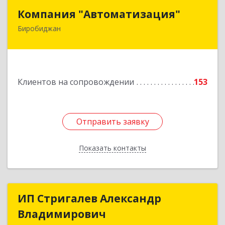
Компания "Автоматизация"
Компания "Автоматизация"
Биробиджан
679016, Еврейская Аобл, Биробиджан г,
Советская ул, дом № 59, кв.3
Подробнее
Клиентов на сопровождении
153
Отправить заявку
Отправить заявку
Показать контакты
Назад
ИП Стригалев Александр
ИП Стригалев Александр
Владимирович
Владимирович