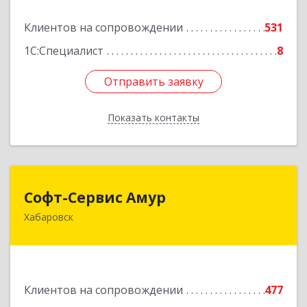
Подробнее
Клиентов на сопровождении
531
1С:Специалист
8
Отправить заявку
Отправить заявку
Показать контакты
Назад
Софт-Сервис Амур
Софт-Сервис Амур
Хабаровск
680000, Хабаровский край, Хабаровск г,
Муравьева-Амурского ул., дом № 4, оф.19
Подробнее
Клиентов на сопровождении
477