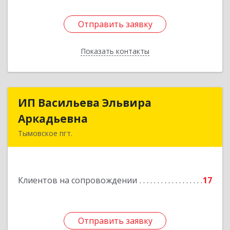
Отправить заявку
Отправить заявку
Показать контакты
Назад
ИП Васильева Эльвира
ИП Васильева Эльвира
Аркадьевна
Аркадьевна
Тымовское пгт.
694400, Сахалинская обл, Тымовский р-н,
Тымовское пгт, Красноармейская ул, дом № 34,
кв.9
Клиентов на сопровождении
17
Подробнее
Отправить заявку
Отправить заявку