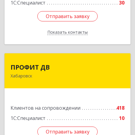
1С:Специалист
30
Отправить заявку
Отправить заявку
Показать контакты
Назад
ПРОФИТ ДВ
ПРОФИТ ДВ
Хабаровск
680000, Хабаровский край, Хабаровск г,
Муравьева-Амурского ул, дом № 25, пом.I
Подробнее
Клиентов на сопровождении
418
1С:Специалист
10
Отправить заявку
Отправить заявку