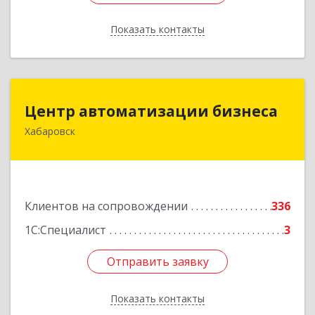
Показать контакты
Назад
Центр автоматизации бизнеса
Центр автоматизации бизнеса
Хабаровск
680030, Хабаровский край, Хабаровск г, Ленина
ул, дом № 4, оф.802
Подробнее
Клиентов на сопровождении
336
1С:Специалист
3
Отправить заявку
Отправить заявку
Показать контакты
Назад