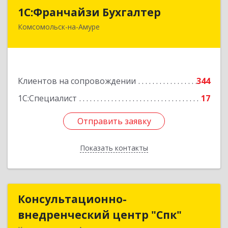
1С:Франчайзи Бухгалтер
1С:Франчайзи Бухгалтер
Комсомольск-на-Амуре
681000, Хабаровский край, Комсомольск-на-
Амуре г, Красногвардейская ул, дом № 14,
оф.202
Подробнее
Клиентов на сопровождении
344
1С:Специалист
17
Отправить заявку
Отправить заявку
Показать контакты
Назад
Консультационно-
Консультационно-
внедренческий центр "Спк"
внедренческий центр "Спк"