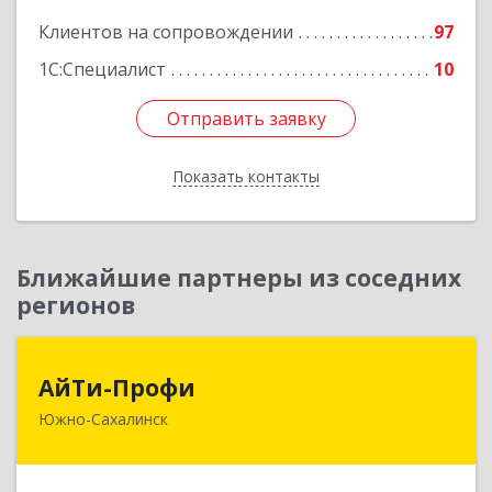
Клиентов на сопровождении
97
1С:Специалист
10
Отправить заявку
Отправить заявку
Показать контакты
Назад
Ближайшие партнеры из соседних
регионов
АйТи-Профи
АйТи-Профи
Южно-Сахалинск
693023, Сахалинская обл, город Южно-
Сахалинск г.о., Южно-Сахалинск г, Емельянова
А.О. ул, дом № 4