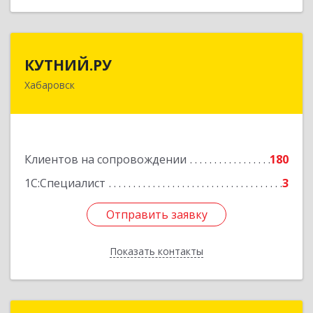
КУТНИЙ.РУ
КУТНИЙ.РУ
Хабаровск
680007, Хабаровский край, Хабаровск г,
Шевчука ул, дом № 42, оф.505
Подробнее
Клиентов на сопровождении
180
1С:Специалист
3
Отправить заявку
Отправить заявку
Показать контакты
Назад