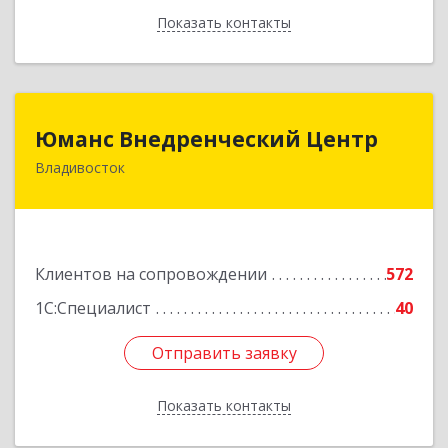
Показать контакты
Назад
Юманс Внедренческий Центр
Юманс Внедренческий Центр
Владивосток
690014, Приморский край, Владивосток г,
Некрасовская ул, дом № 48а
Подробнее
Клиентов на сопровождении
572
1С:Специалист
40
Отправить заявку
Отправить заявку
Показать контакты
Назад