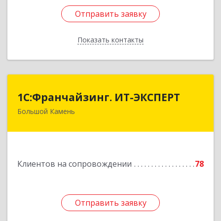
Отправить заявку
Отправить заявку
Показать контакты
Назад
1С:Франчайзинг. ИТ-ЭКСПЕРТ
1С:Франчайзинг. ИТ-ЭКСПЕРТ
Большой Камень
692806, Приморский край, Большой Камень г,
Карла Маркса ул, дом № 57, этаж 3
Подробнее
Клиентов на сопровождении
78
Отправить заявку
Отправить заявку