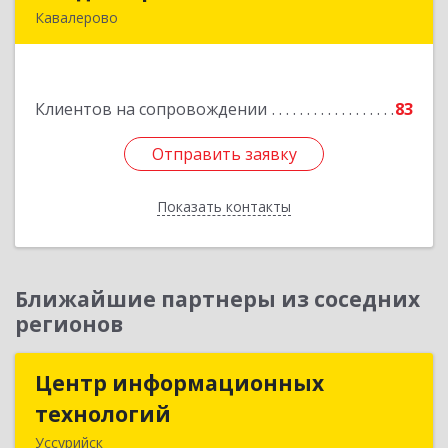
Кавалерово
692400, Приморский край, Кавалеровский р-н,
Горнореченский пгт, Октябрьская ул, дом № 5
Клиентов на сопровождении
83
Подробнее
Отправить заявку
Отправить заявку
Показать контакты
Назад
Ближайшие партнеры из соседних
регионов
Центр информационных
Центр информационных
технологий
технологий
Уссурийск