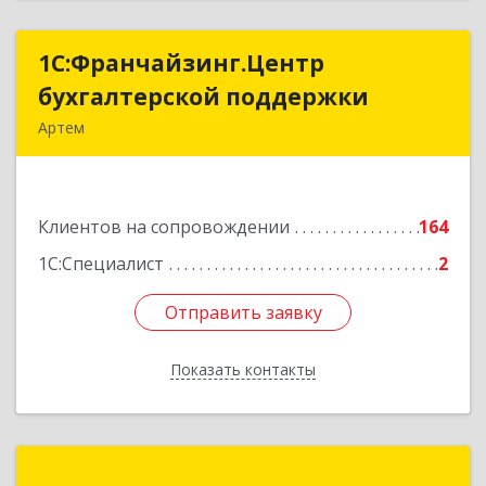
1С:Франчайзинг.Центр
1С:Франчайзинг.Центр
бухгалтерской поддержки
бухгалтерской поддержки
Артем
692760, Приморский край, Артем г, Фрунзе ул,
дом № 54А, каб.21
Клиентов на сопровождении
164
Подробнее
1С:Специалист
2
Отправить заявку
Отправить заявку
Показать контакты
Назад
Вертикаль