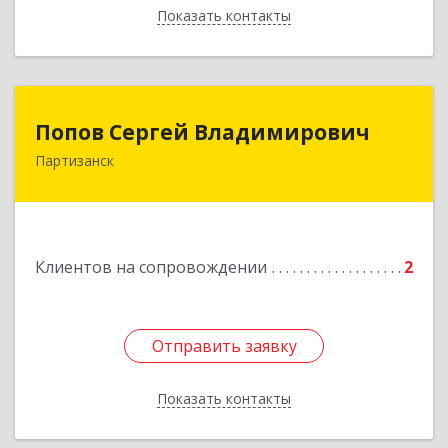
Показать контакты
Назад
Попов Сергей Владимирович
Попов Сергей Владимирович
Партизанск
692922, Приморский край, г. Находка, ул.
Пограничная, 30-18
Подробнее
Клиентов на сопровождении
2
Отправить заявку
Отправить заявку
Показать контакты
Назад