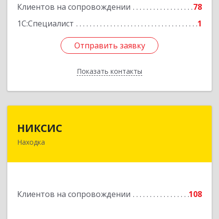
Клиентов на сопровождении
78
Подробнее
1С:Специалист
1
Отправить заявку
Отправить заявку
Показать контакты
Назад
НИКСИС
НИКСИС
Находка
692903, Приморский край, Находка г,
Находкинский пр-кт, дом № 84, кв.73А
Подробнее
Клиентов на сопровождении
108