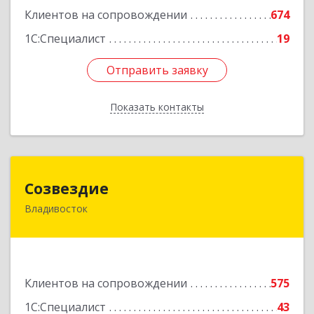
Клиентов на сопровождении
674
1С:Специалист
19
Отправить заявку
Отправить заявку
Показать контакты
Назад
Созвездие
Созвездие
Владивосток
690069, Приморский край, Владивосток г,
Тухачевского ул, дом № 62, кв.94
Подробнее
Клиентов на сопровождении
575
1С:Специалист
43