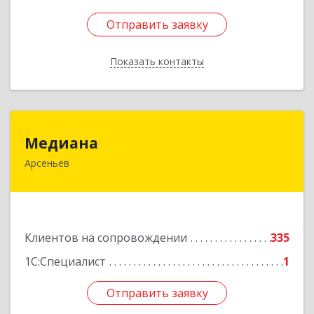
Отправить заявку
Отправить заявку
Показать контакты
Назад
Медиана
Медиана
Арсеньев
692330, Приморский край, Арсеньев г,
Ломоносова ул, дом № 24, кв.1
Подробнее
Клиентов на сопровождении
335
1С:Специалист
1
Отправить заявку
Отправить заявку