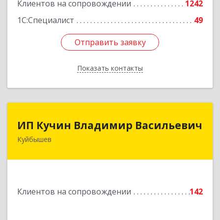
Клиентов на сопровождении
1242
1С:Специалист
49
Отправить заявку
Отправить заявку
Показать контакты
Назад
ИП Кучин Владимир Васильевич
ИП Кучин Владимир Васильевич
Куйбышев
632387, Новосибирская обл, Куйбышев г,
Тургенева ул, дом № 4
Подробнее
Клиентов на сопровождении
142