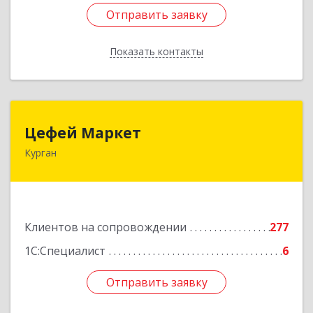
Отправить заявку
Отправить заявку
Показать контакты
Назад
Цефей Маркет
Цефей Маркет
Курган
640002, Курганская обл, Курган г, М.Горького
ул, дом № 35/1
Подробнее
Клиентов на сопровождении
277
1С:Специалист
6
Отправить заявку
Отправить заявку