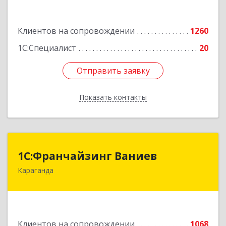
Подробнее
Клиентов на сопровождении
1260
1С:Специалист
20
Отправить заявку
Отправить заявку
Показать контакты
Назад
1С:Франчайзинг Ваниев
1С:Франчайзинг Ваниев
Караганда
100009 Республика Казахстан, г. Караганда, ул.
Комиссарова 34-2
Подробнее
Клиентов на сопровождении
1068