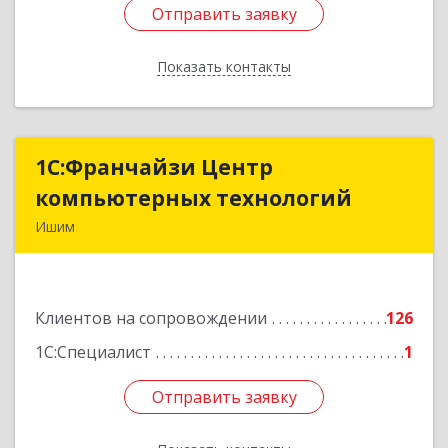
Отправить заявку
Отправить заявку
Показать контакты
Назад
1С:Франчайзи Центр
1С:Франчайзи Центр
компьютерных технологий
компьютерных технологий
Ишим
627750, Тюменская обл, Ишим г, 30 лет ВЛКСМ
ул, дом № 28/2
Клиентов на сопровождении
126
Подробнее
1С:Специалист
1
Отправить заявку
Отправить заявку