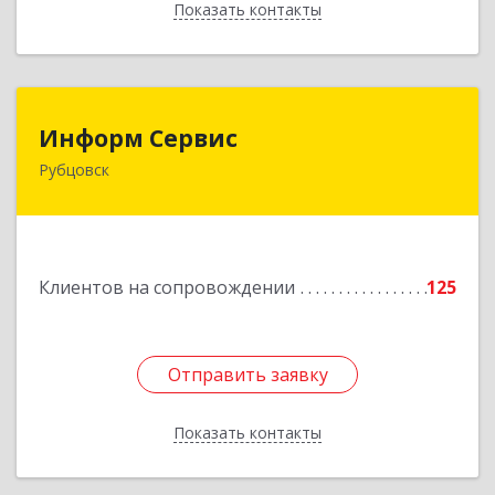
Показать контакты
Назад
Информ Сервис
Информ Сервис
Рубцовск
658204, Алтайский край, Рубцовск г, Алтайская
ул, дом № 7
Подробнее
Клиентов на сопровождении
125
Отправить заявку
Отправить заявку
Показать контакты
Назад