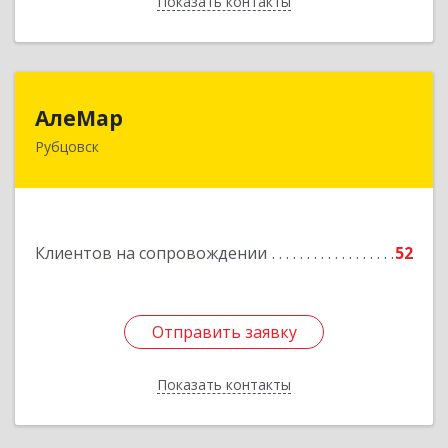
Показать контакты
Назад
АлеМар
АлеМар
Рубцовск
658210, Алтайский край, Рубцовск г,
Комсомольская ул, дом № 80
Подробнее
Клиентов на сопровождении
52
Отправить заявку
Отправить заявку
Показать контакты
Назад