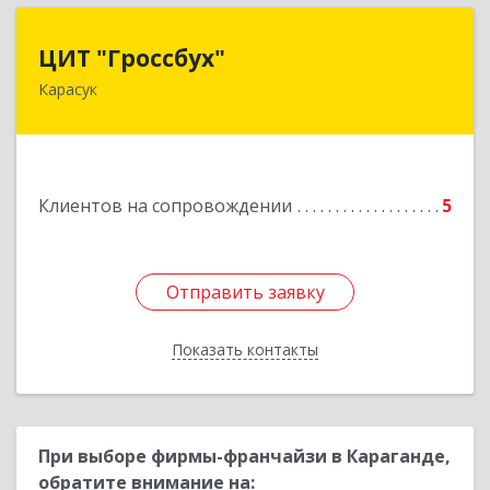
ЦИТ "Гроссбух"
ЦИТ "Гроссбух"
Карасук
632861, Новосибирская обл, Карасукский р-н,
Карасук г, Сорокина ул, дом № 9, оф.3
Подробнее
Клиентов на сопровождении
5
Отправить заявку
Отправить заявку
Показать контакты
Назад
При выборе фирмы-франчайзи в Караганде,
обратите внимание на: