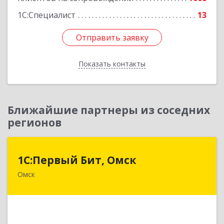
1С:Специалист
13
Отправить заявку
Отправить заявку
Показать контакты
Назад
Ближайшие партнеры из соседних
регионов
1С:Первый Бит, Омск
1С:Первый Бит, Омск
Омск
644099, Омская обл, Омск г, Гагарина ул, дом №
14, оф.208
Подробнее