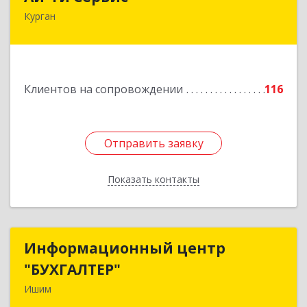
Курган
640032, Курганская обл, г.о. Город Курган,
Курган г, Бажова ул, дом № 49, оф.304
Подробнее
Клиентов на сопровождении
116
Отправить заявку
Отправить заявку
Показать контакты
Назад
Информационный центр
Информационный центр
"БУХГАЛТЕР"
"БУХГАЛТЕР"
Ишим
627750, Тюменская обл, Ишим г, Советская ул,