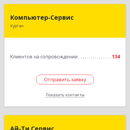
Компьютер-Сервис
Компьютер-Сервис
Курган
640022, Курганская обл, Курган г, Василия
Блюхера ул, дом № 30, пом.1
Подробнее
Клиентов на сопровождении
134
Отправить заявку
Отправить заявку
Показать контакты
Назад
Ай-Ти Сервис
Ай-Ти Сервис