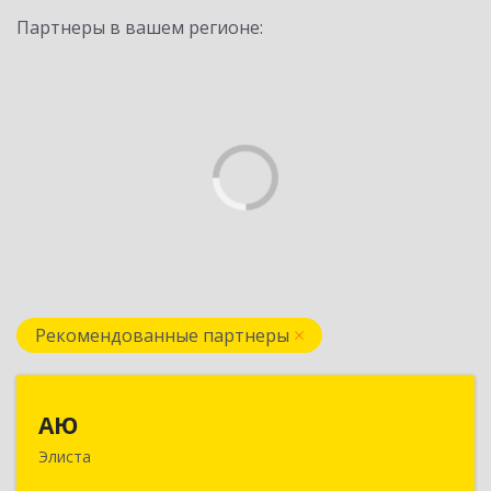
Партнеры в вашем регионе:
Рекомендованные партнеры
АЮ
АЮ
Элиста
358009, Калмыкия Респ, Элиста г, А.С.Пушкина
ул, дом № 20, оф.407