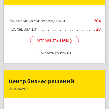
Лермонтова ул, дом № 187
Подробнее
Клиентов на сопровождении
1204
1С:Специалист
20
Отправить заявку
Отправить заявку
Показать контакты
Назад
Центр бизнес решений
Центр бизнес решений
Волгодонск
347375, Ростовская обл, Волгодонск г,
Курчатова пр-кт, дом № 45, кв.3
Подробнее