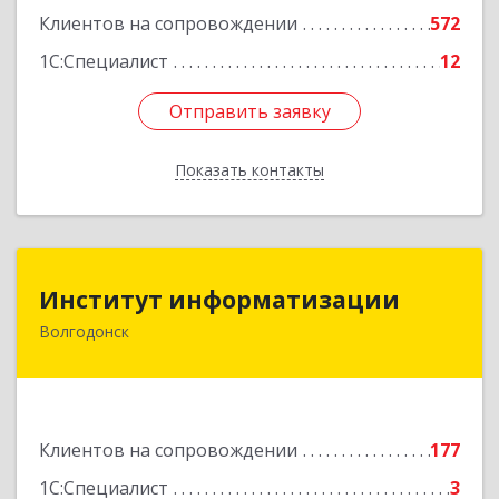
Клиентов на сопровождении
572
1С:Специалист
12
Отправить заявку
Отправить заявку
Показать контакты
Назад
Институт информатизации
Институт информатизации
Волгодонск
347383, Ростовская обл, Волгодонск г, Маршала
Кошевого ул, дом № 44, корпус II, оф.6
Подробнее
Клиентов на сопровождении
177
1С:Специалист
3