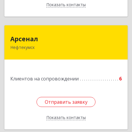
Показать контакты
Назад
Арсенал
Арсенал
Нефтекумск
Ставропольский край, Нефтекумск г,
Дзержинского ул, дом № 11А
Подробнее
Клиентов на сопровождении
6
Отправить заявку
Отправить заявку
Показать контакты
Назад