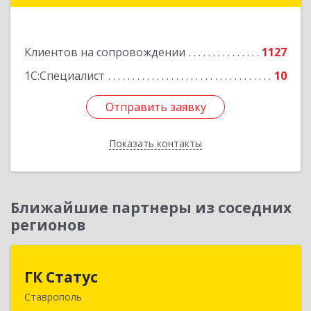
Подробнее
Клиентов на сопровождении
1127
1С:Специалист
10
Отправить заявку
Отправить заявку
Показать контакты
Назад
Ближайшие партнеры из соседних
регионов
ГК Статус
ГК Статус
Ставрополь
355002, Ставропольский край, Ставрополь г,