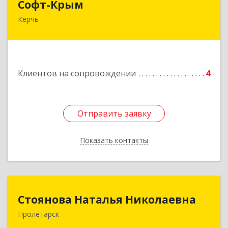
Софт-Крым
Керчь
Республика Калмыкия, г. Элиста, ул. Губаревича,
5, офис 304
Подробнее
Клиентов на сопровождении
4
Отправить заявку
Отправить заявку
Показать контакты
Назад
Стоянова Наталья Николаевна
Стоянова Наталья Николаевна
Пролетарск
Подробнее