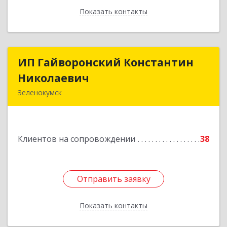
Показать контакты
Назад
ИП Гайворонский Константин
ИП Гайворонский Константин
Николаевич
Николаевич
Зеленокумск
357910, Ставропольский край, Советский р-н,
Зеленокумск г, Ленина пл, дом № 6, оф.4
Клиентов на сопровождении
38
Подробнее
Отправить заявку
Отправить заявку
Показать контакты
Назад