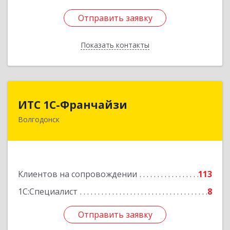
Отправить заявку
Отправить заявку
Показать контакты
Назад
ИТС 1С-Франчайзи
ИТС 1С-Франчайзи
Волгодонск
347380, Ростовская обл, Волгодонск г, Гагарина
ул, 22в помещение № III
Подробнее
Клиентов на сопровождении
113
1С:Специалист
8
Отправить заявку
Отправить заявку