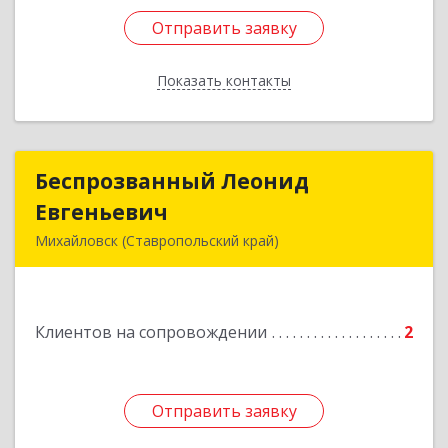
Отправить заявку
Отправить заявку
Показать контакты
Назад
Беспрозванный Леонид
Беспрозванный Леонид
Евгеньевич
Евгеньевич
Михайловск (Ставропольский край)
Подробнее
Клиентов на сопровождении
2
Отправить заявку
Отправить заявку