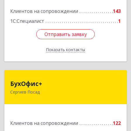
Подробнее
Клиентов на сопровождении
143
1С:Специалист
1
Отправить заявку
Отправить заявку
Показать контакты
Назад
БухОфис+
БухОфис+
Сергиев Посад
141304, Московская обл, Сергиево-Посадский
р-н, Сергиев Посад г, Воробьевская ул, дом №
3, этаж 3, оф.1
Подробнее
Клиентов на сопровождении
122