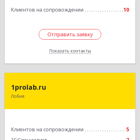
Подробнее
Клиентов на сопровождении
10
Отправить заявку
Отправить заявку
Показать контакты
Назад
1prolab.ru
1prolab.ru
Лобня
141865, Московская обл, Дмитровский р-н,
Некрасовский рп, Школьная ул, дом № 1-65
Подробнее
Клиентов на сопровождении
5