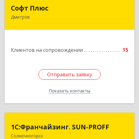
Софт Плюс
Софт Плюс
Дмитров
141851, Московская обл, г.о. Дмитровский,
Игнатово с, объединения Воин тер, дом № 106
Подробнее
Клиентов на сопровождении
15
Отправить заявку
Отправить заявку
Показать контакты
Назад
1С:Франчайзинг. SUN-PROFF
1С:Франчайзинг. SUN-PROFF
Солнечногорск
141503, Московская обл, Солнечногорский р-н,