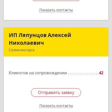
Показать контакты
Назад
ИП Ляпунцов Алексей
ИП Ляпунцов Алексей
Николаевич
Николаевич
Солнечногорск
Подробнее
Клиентов на сопровождении
42
Отправить заявку
Отправить заявку
Показать контакты
Назад