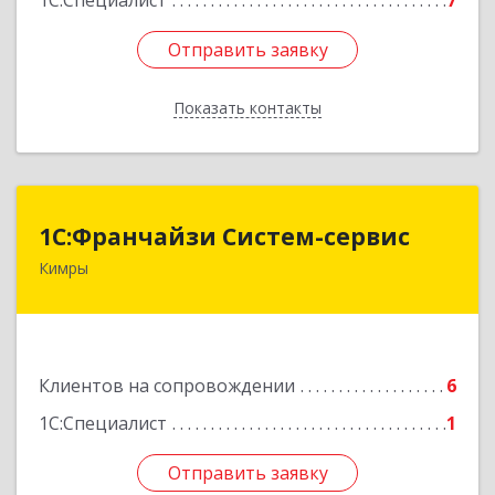
1С:Специалист
7
Отправить заявку
Отправить заявку
Показать контакты
Назад
1С:Франчайзи Систем-сервис
1С:Франчайзи Систем-сервис
Кимры
171506, Тверская обл, Кимры г, Карла
Либкнехта ул, дом № 25
Подробнее
Клиентов на сопровождении
6
1С:Специалист
1
Отправить заявку
Отправить заявку