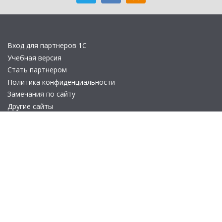
Вход для партнеров 1С
Учебная версия
Стать партнером
Политика конфиденциальности
Замечания по сайту
Другие сайты
Телефон:
+7 (495) 737-92-57
Email:
site_v8@1c.ru
Отдел продаж:
г. Москва
,
улица Селезнёвская, дом 21
© 2026 АО «Группа 1С» (правопреемник «1С»). Все права на сайт