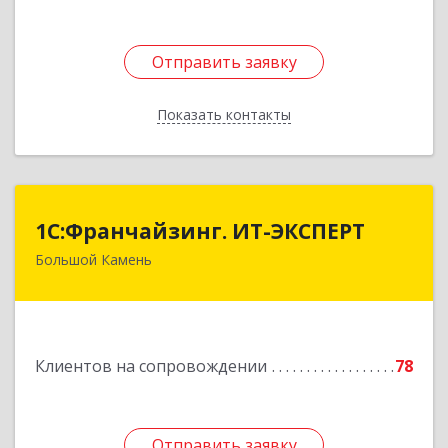
Отправить заявку
Отправить заявку
Показать контакты
Назад
1С:Франчайзинг. ИТ-ЭКСПЕРТ
1С:Франчайзинг. ИТ-ЭКСПЕРТ
Большой Камень
692806, Приморский край, Большой Камень г,
Карла Маркса ул, дом № 57, этаж 3
Подробнее
Клиентов на сопровождении
78
Отправить заявку
Отправить заявку