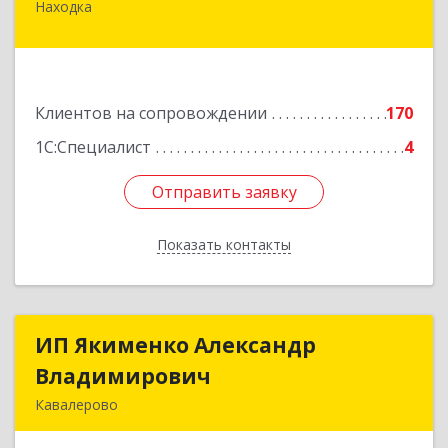
Находка
692916, Приморский край, Находка г,
Чернышевского ул, дом № 36, оф.305
Подробнее
Клиентов на сопровождении
170
1С:Специалист
4
Отправить заявку
Отправить заявку
Показать контакты
Назад
ИП Якименко Александр
ИП Якименко Александр
Владимирович
Владимирович
Кавалерово
692400, Приморский край, Кавалеровский р-н,