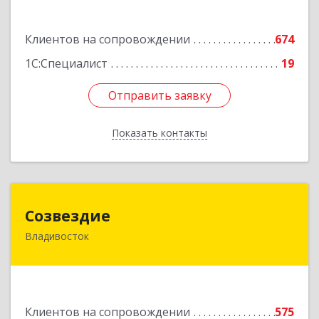
Подробнее
Клиентов на сопровождении
674
1С:Специалист
19
Отправить заявку
Отправить заявку
Показать контакты
Назад
Созвездие
Созвездие
Владивосток
690069, Приморский край, Владивосток г,
Тухачевского ул, дом № 62, кв.94
Подробнее
Клиентов на сопровождении
575