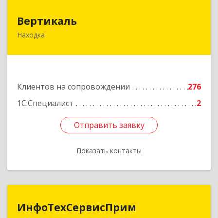
Вертикаль
Вертикаль
Находка
692928, Приморский край, Находка г,
Постышева ул, дом № 27
Подробнее
Клиентов на сопровождении
276
1С:Специалист
2
Отправить заявку
Отправить заявку
Показать контакты
Назад
ИнфоТехСервисПрим
ИнфоТехСервисПрим