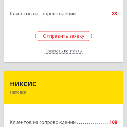
Горнореченский пгт, Октябрьская ул, дом № 5
Клиентов на сопровождении
83
Подробнее
Отправить заявку
Отправить заявку
Показать контакты
Назад
НИКСИС
НИКСИС
Находка
692903, Приморский край, Находка г,
Находкинский пр-кт, дом № 84, кв.73А
Подробнее
Клиентов на сопровождении
108