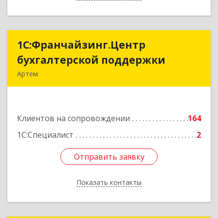
1С:Франчайзинг.Центр
1С:Франчайзинг.Центр
бухгалтерской поддержки
бухгалтерской поддержки
Артем
692760, Приморский край, Артем г, Фрунзе ул,
дом № 54А, каб.21
Клиентов на сопровождении
164
Подробнее
1С:Специалист
2
Отправить заявку
Отправить заявку
Показать контакты
Назад