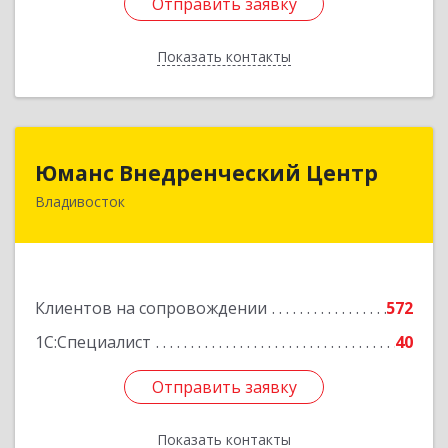
Отправить заявку
Отправить заявку
Показать контакты
Назад
Юманс Внедренческий Центр
Юманс Внедренческий Центр
Владивосток
690014, Приморский край, Владивосток г,
Некрасовская ул, дом № 48а
Подробнее
Клиентов на сопровождении
572
1С:Специалист
40
Отправить заявку
Отправить заявку
Показать контакты
Назад