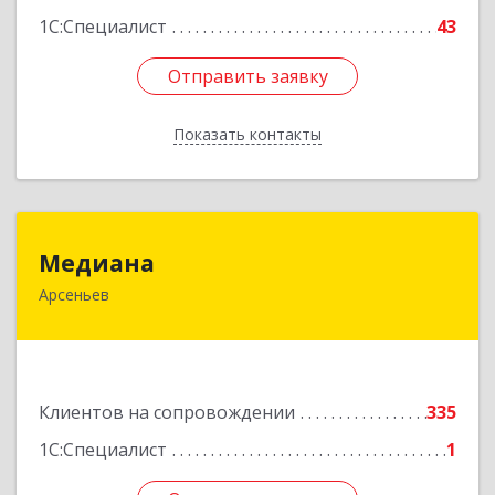
1С:Специалист
43
Отправить заявку
Отправить заявку
Показать контакты
Назад
Медиана
Медиана
Арсеньев
692330, Приморский край, Арсеньев г,
Ломоносова ул, дом № 24, кв.1
Подробнее
Клиентов на сопровождении
335
1С:Специалист
1