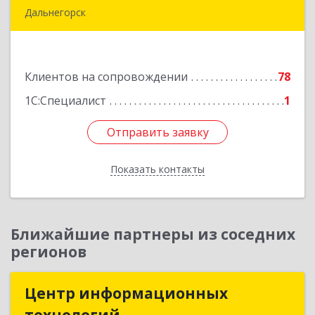
Дальнегорск
692446, Приморский край, Дальнегорск г,
Инженерная ул, дом № 28, кв.1
Клиентов на сопровождении
78
Подробнее
1С:Специалист
1
Отправить заявку
Отправить заявку
Показать контакты
Назад
Ближайшие партнеры из соседних
регионов
Центр информационных
Центр информационных