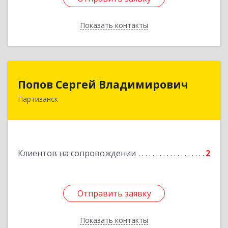
Показать контакты
Назад
Попов Сергей Владимирович
Попов Сергей Владимирович
Партизанск
692922, Приморский край, г. Находка, ул.
Пограничная, 30-18
Подробнее
Клиентов на сопровождении
2
Отправить заявку
Отправить заявку
Показать контакты
Назад