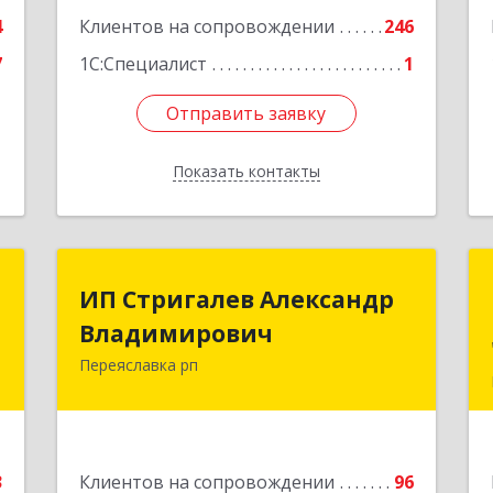
е
Подробнее
4
Клиентов на сопровождении
246
7
1С:Специалист
1
Отправить заявку
Отправить заявку
Показать контакты
Назад
я
ИП Стригалев Александр
ИП Стригалев Александр
"
Владимирович
Владимирович
Переяславка рп
н
682910, Хабаровский край, Имени
3
Лазо р-н, Переяславка рп, Ленина ул,
дом № 30, оф.1
е
Подробнее
3
Клиентов на сопровождении
96