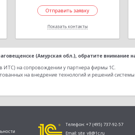
Отправить заявку
Отправить заявку
Показать контакты
Назад
говещенске (Амурская обл.), обратите внимание на
в ИТС) на сопровождении у партнера фирмы 1С.
стованных на внедрение технологий и решений системы
Телефон:
+7 (495) 737-92-57
льности
Email:
site_v8@1c.ru