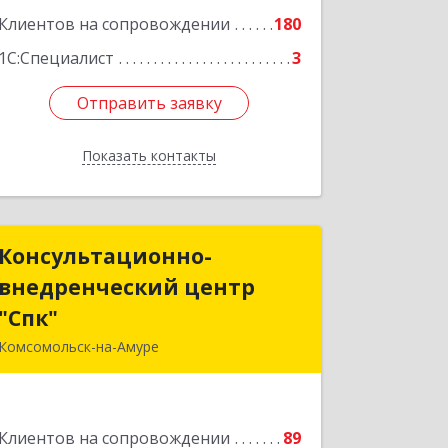
Клиентов на сопровождении
180
1С:Специалист
3
Отправить заявку
Отправить заявку
Показать контакты
Назад
Консультационно-
Консультационно-
внедренческий центр
внедренческий центр
"Спк"
"Спк"
Комсомольск-на-Амуре
681013, Хабаровский край,
Комсомольск-на-Амуре г, Димитрова,
дом № 5, кв.302
Клиентов на сопровождении
89