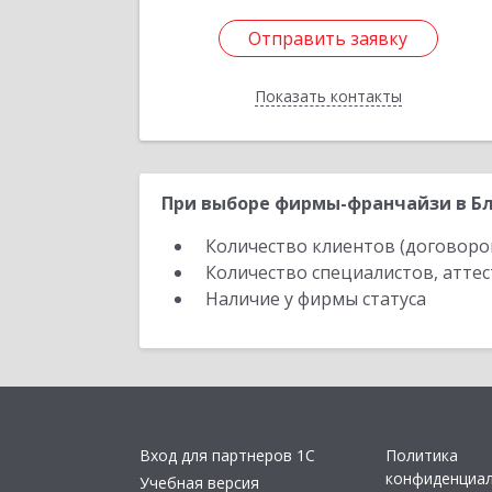
Отправить заявку
Отправить заявку
Показать контакты
Назад
При выборе фирмы-франчайзи в Бла
Количество клиентов (договоро
Количество специалистов, атте
Наличие у фирмы статуса
Вход для партнеров 1С
Политика
конфиденциа
Учебная версия