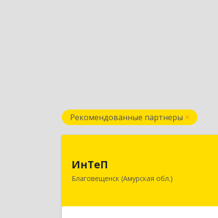
Рекомендованные партнеры
ИнТе
ИнТеП
675000, Амурская обл, Благовещенс
Благовещенск (Амурская обл.)
г, Горького ул, дом № 172/
Подробне