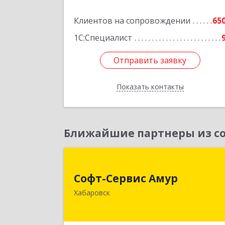
Клиентов на сопровождении
65
1С:Специалист
Отправить заявку
Отправить заявку
Показать контакты
Назад
Ближайшие партнеры из со
Софт-Сервис Аму
Софт-Сервис Амур
680000, Хабаровский край, Хабаровс
Хабаровск
г, Муравьева-Амурского ул., дом № 4
оф.1