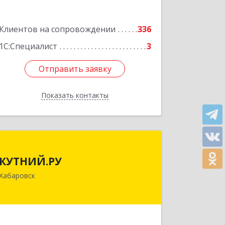
Подробнее
Клиентов на сопровождении
336
1С:Специалист
3
Отправить заявку
Отправить заявку
Показать контакты
Назад
КУТНИЙ.РУ
КУТНИЙ.РУ
680007, Хабаровский край, Хабаровск
Хабаровск
г, Шевчука ул, дом № 42, оф.505
Подробнее