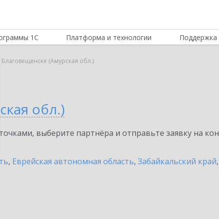
ограммы 1С
Платформа и технологии
Поддержка 
в Благовещенске (Амурская обл.)
ская обл.)
очками, выберите партнёра и отправьте заявку на ко
ть
,
Еврейская автономная область
,
Забайкальский край