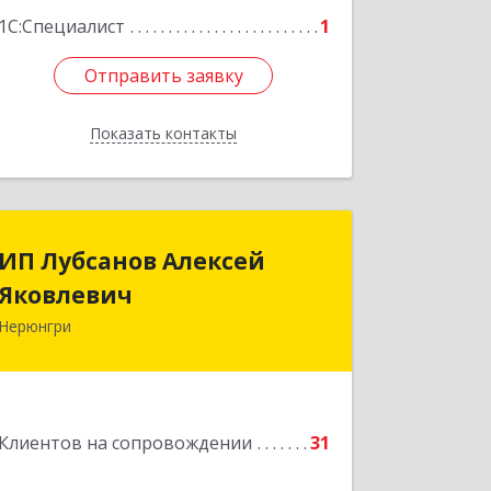
Подробнее
1С:Специалист
1
Отправить заявку
Отправить заявку
Показать контакты
Назад
ИП Лубсанов Алексей
ИП Лубсанов Алексей
Яковлевич
Яковлевич
Нерюнгри
675002, Амурская область, г.
Благовещенск, ул. Краснофлотская
,77/1, кв.38
Подробнее
Клиентов на сопровождении
31