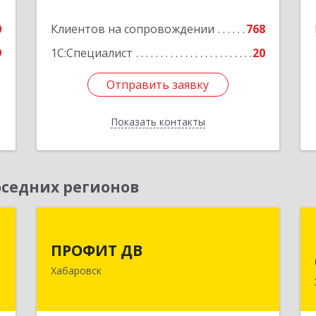
0
Клиентов на сопровождении
768
9
1С:Специалист
20
Отправить заявку
Отправить заявку
Показать контакты
Назад
седних регионов
р
ПРОФИТ ДВ
ПРОФИТ ДВ
к
680000, Хабаровский край, Хабаровск
Хабаровск
,
г, Муравьева-Амурского ул, дом № 25,
9
пом.I