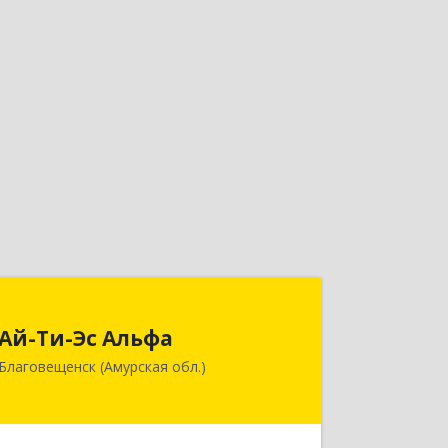
Ай-Ти-Эс Альфа
Ай-Ти-Эс Альфа
675000, Амурская обл, Благовещенск
Благовещенск (Амурская обл.)
г, Зейская ул, дом № 134, оф.515
Подробнее