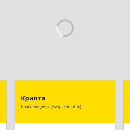
П
Крипта
Крипта
к
675000, Амурская обл, Благовещенск
Благовещенск (Амурская обл.)
1
г, Амурская ул, дом № 236, оф.7-8
е
Подробнее