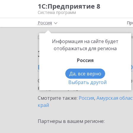
1С:Предприятие 8
Система программ
Россия
Пр
Главная
Сервисы ИТС
1С:Лизинг
1С:Лизинг 
Информация на сайте будет
отображаться для региона
Заказать 1С:Лизинг
Россия
в Благовещенске (Амур
Да, все верно
Ознакомьтесь с информационными карт
Выбрать другой
внедрение продукта.
Смотрите также:
Россия
,
Амурская облас
край
Партнеры в вашем регионе: