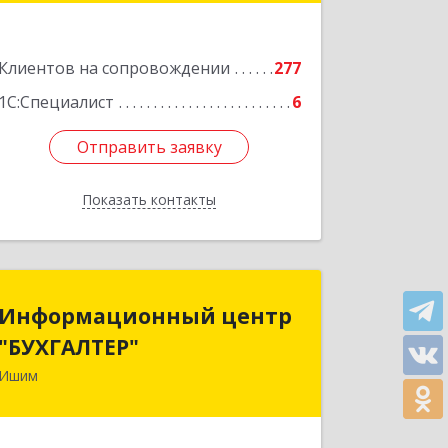
Подробнее
Клиентов на сопровождении
277
1С:Специалист
6
Отправить заявку
Отправить заявку
Показать контакты
Назад
Информационный центр
Информационный центр
"БУХГАЛТЕР"
"БУХГАЛТЕР"
Ишим
627750, Тюменская обл, Ишим г,
Советская ул, дом № 16