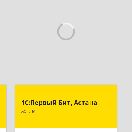
1
1С:Первый Бит, Астана
1
1С:Первый Бит, Астана
-
Республика Казахстан, г. Астана,
Астана
.
район "Байконыр", улица Иманбаева,
5
дом 8/2, офис 7