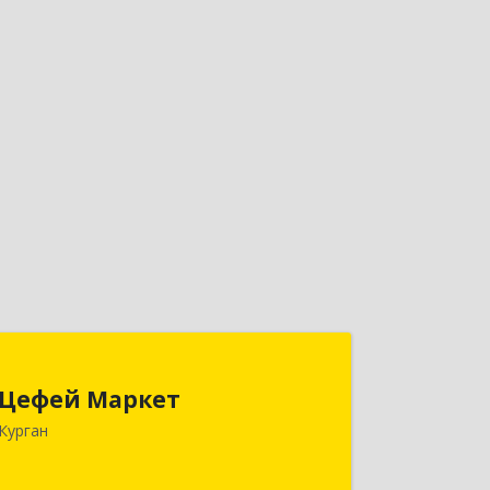
Цефей Маркет
Цефей Маркет
640002, Курганская обл, Курган г,
Курган
М.Горького ул, дом № 35/1