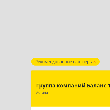
Рекомендованные партнеры
Группа компаний Баланс 
Группа компаний Баланс 
010000 Республика Казахстан, г. Нур
Астана
Султан, район Байконыр, пр
Богенбай Батыр, 56 А, н.п. 7