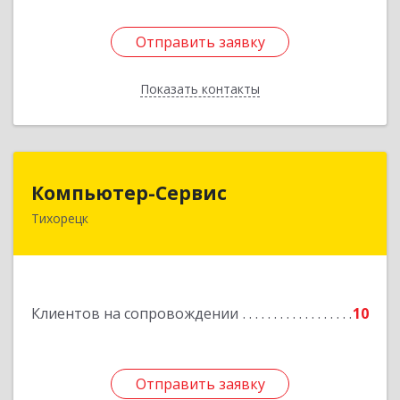
Отправить заявку
Отправить заявку
Показать контакты
Назад
Компьютер-Сервис
Компьютер-Сервис
Тихорецк
352040, Краснодарский край, Павловский р-н,
Павловская ст-ца, Горького ул, дом № 271
Подробнее
Клиентов на сопровождении
10
Отправить заявку
Отправить заявку