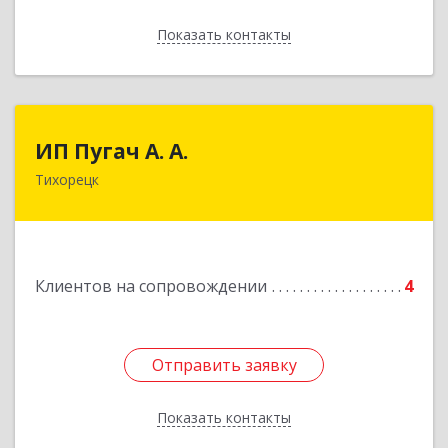
Показать контакты
Назад
ИП Пугач А. А.
ИП Пугач А. А.
Тихорецк
352114, Краснодарский край, Тихорецкий р-н,
Еремизино-Борисовская ст, Школьная ул, дом
№ 97
Подробнее
Клиентов на сопровождении
4
Отправить заявку
Отправить заявку
Показать контакты
Назад