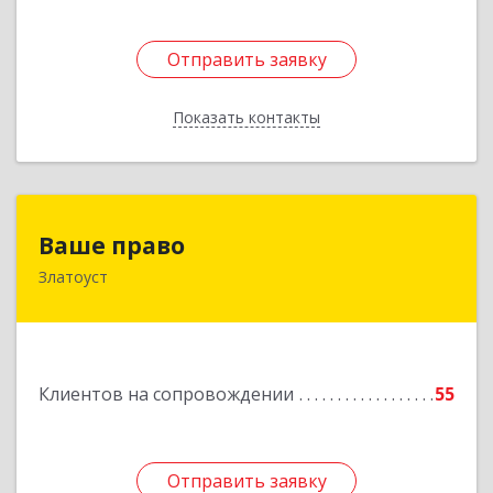
Отправить заявку
Отправить заявку
Показать контакты
Назад
Ваше право
Ваше право
Златоуст
456219, Челябинская обл, Златоуст г,
Молодежный кв-л, дом № 7, кв.136
Подробнее
Клиентов на сопровождении
55
Отправить заявку
Отправить заявку