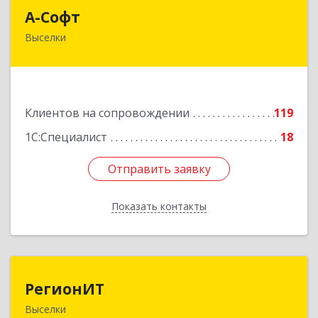
А-Софт
А-Софт
Выселки
353100, Краснодарский край, Выселковский
район, Выселки ст-ца, Степная ул, дом № 1
Подробнее
Клиентов на сопровождении
119
1С:Специалист
18
Отправить заявку
Отправить заявку
Показать контакты
Назад
РегионИТ
РегионИТ
Выселки
353103, Краснодарский край, м.р-н