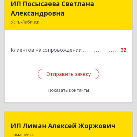
ИП Посысаева Светлана
ИП Посысаева Светлана
Александровна
Александровна
Усть-Лабинск
352330, Краснодарский край, Усть-Лабинск г,
Зои Космодемьянской ул, дом № 192
Клиентов на сопровождении
32
Подробнее
Отправить заявку
Отправить заявку
Показать контакты
Назад
ИП Лиман Алексей Жоржович
ИП Лиман Алексей Жоржович
Тимашевск
352731, Краснодарский край, Тимашевский р-н,