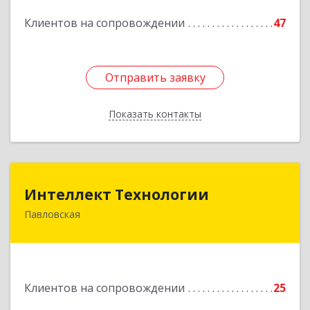
Подробнее
Клиентов на сопровождении
47
Отправить заявку
Отправить заявку
Показать контакты
Назад
Интеллект Технологии
Интеллект Технологии
Павловская
352040, Краснодарский край, Павловский р-н,
Павловская ст-ца, Октябрьская ул, дом № 214
Подробнее
Клиентов на сопровождении
25