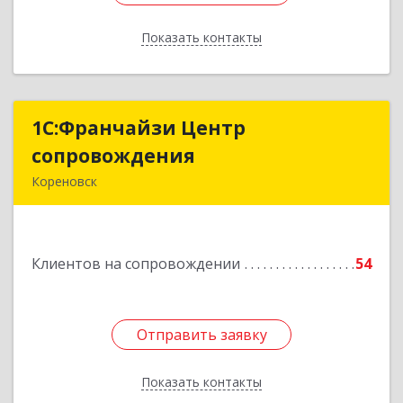
Показать контакты
Назад
1С:Франчайзи Центр
1С:Франчайзи Центр
сопровождения
сопровождения
Кореновск
Подробнее
Клиентов на сопровождении
54
Отправить заявку
Отправить заявку
Показать контакты
Назад