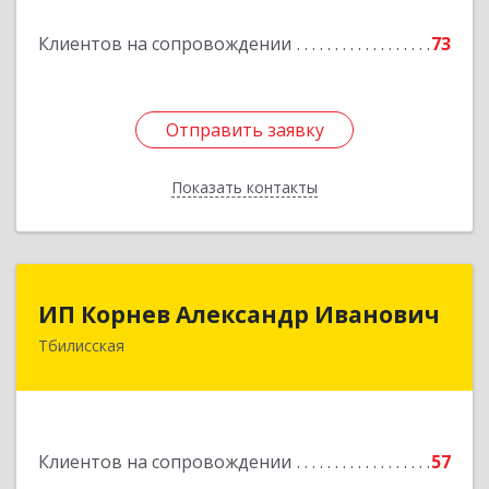
Подробнее
Клиентов на сопровождении
73
Отправить заявку
Отправить заявку
Показать контакты
Назад
ИП Корнев Александр Иванович
ИП Корнев Александр Иванович
Тбилисская
352360, Краснодарский край, Тбилисский р-н,
Тбилисская ст-ца, Первомайская ул, дом № 19/1
Подробнее
Клиентов на сопровождении
57