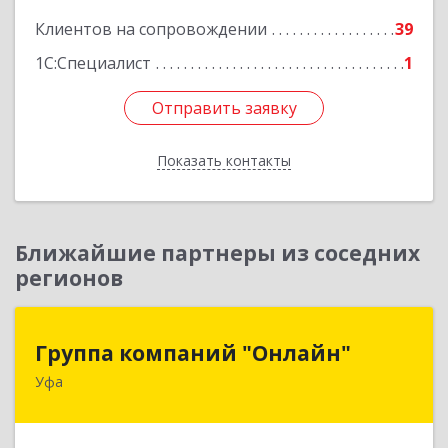
Клиентов на сопровождении
39
Подробнее
1С:Специалист
1
Отправить заявку
Отправить заявку
Показать контакты
Назад
Ближайшие партнеры из соседних
регионов
Группа компаний "Онлайн"
Группа компаний "Онлайн"
Уфа
450006, Башкортостан Респ, г.о. город Уфа, Уфа
г, Цюрупы ул, дом № 130, этаж 1