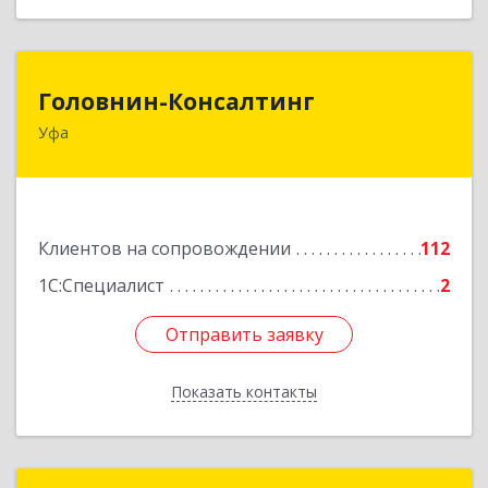
Головнин-Консалтинг
Головнин-Консалтинг
Уфа
450006, Башкортостан Респ, Уфа г, Ленина ул,
дом № 148, оф.204
Подробнее
Клиентов на сопровождении
112
1С:Специалист
2
Отправить заявку
Отправить заявку
Показать контакты
Назад