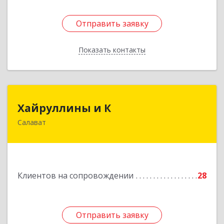
Отправить заявку
Отправить заявку
Показать контакты
Назад
Хайруллины и К
Хайруллины и К
Салават
453251, Башкортостан Респ, Салават г,
Островского ул, дом № 61
Подробнее
Клиентов на сопровождении
28
Отправить заявку
Отправить заявку