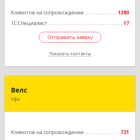
Подробнее
Клиентов на сопровождении
1280
1С:Специалист
17
Отправить заявку
Отправить заявку
Показать контакты
Назад
Велс
Велс
Уфа
450071, Башкортостан Респ, Уфа г, 50 лет СССР
ул, дом № 48/1, этаж 5
Подробнее
Клиентов на сопровождении
721