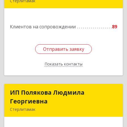
Стерлитамак
Подробнее
Клиентов на сопровождении
89
Отправить заявку
Отправить заявку
Показать контакты
Назад
ИП Полякова Людмила
ИП Полякова Людмила
Георгиевна
Георгиевна
Стерлитамак
453120, Башкортостан Респ, Стерлитамак г,
Имая Насыри ул, дом № 1, кв.74