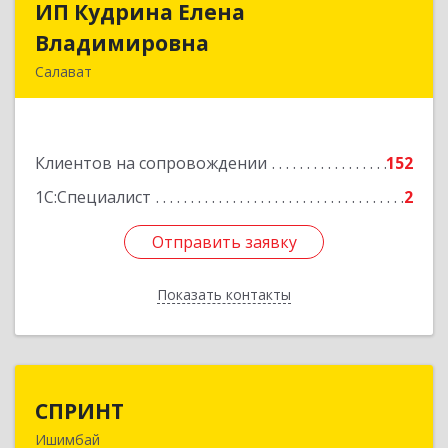
ИП Кудрина Елена
ИП Кудрина Елена
Владимировна
Владимировна
Салават
453265, Башкортостан Респ, Салават г,
Бекетова ул, дом № 10, кв.87
Клиентов на сопровождении
152
Подробнее
1С:Специалист
2
Отправить заявку
Отправить заявку
Показать контакты
Назад
СПРИНТ
СПРИНТ
Ишимбай
453201, Башкортостан Респ, Ишимбайский р-н,