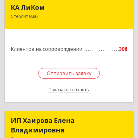
КА ЛиКом
КА ЛиКом
Стерлитамак
453115, Башкортостан Респ, г.о. город
Стерлитамак, Стерлитамак г, Республиканская
ул, дом № 9в
Подробнее
Клиентов на сопровождении
308
Отправить заявку
Отправить заявку
Показать контакты
Назад
ИП Хаирова Елена
ИП Хаирова Елена
Владимировна
Владимировна