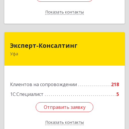
Показать контакты
Назад
Эксперт-Консалтинг
Эксперт-Консалтинг
Уфа
450059, Башкортостан Респ, Уфимский р-н, Уфа
г, Малая Гражданская ул, дом № 35А
Подробнее
Клиентов на сопровождении
218
1С:Специалист
5
Отправить заявку
Отправить заявку
Показать контакты
Назад