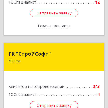
1С:Специалист
12
Отправить заявку
Отправить заявку
Показать контакты
Назад
ГК "СтройСофт"
ГК "СтройСофт"
Мелеуз
453852, Башкортостан Респ, Мелеуз г, Ленина
ул, дом № 160а, кв.4
Подробнее
Клиентов на сопровождении
243
1С:Специалист
4
Отправить заявку
Отправить заявку