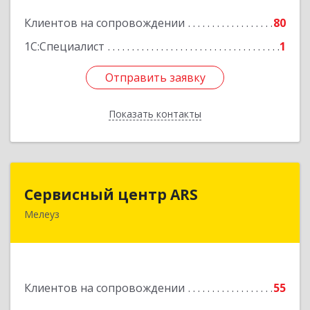
Подробнее
Клиентов на сопровождении
80
1С:Специалист
1
Отправить заявку
Отправить заявку
Показать контакты
Назад
Сервисный центр ARS
Сервисный центр ARS
Мелеуз
Подробнее
Клиентов на сопровождении
55