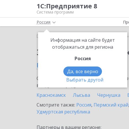
1С:Предприятие 8
Система программ
Россия
Пр
Главная
Сервисы ИТС
1С-Курьерика
1С-Курь
Информация на сайте будет
отображаться для региона
Заказать 1С-Курьери
Россия
в Нытве
Да, все верно
Ознакомьтесь с информационными карт
Выбрать другой
внедрение продукта.
Краснокамск
Лысьва
Чернушка
Смотрите также:
Россия
,
Пермский край
Удмуртская республика
Партнеры в вашем регионе: