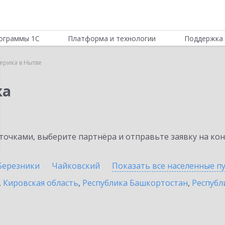
ограммы 1С
Платформа и технологии
Поддержка 
ерика в Нытве
ка
очками, выберите партнёра и отправьте заявку на ко
Березники
Чайковский
Показать все населенные
п
,
Кировская область
,
Республика Башкортостан
,
Республ