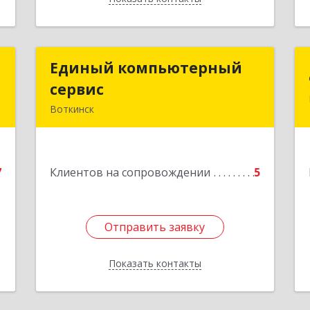
м
Единый компьютерный
Единый компьютерный
сервис
сервис
.
Воткинск
,
4
Подробнее
е
7
Клиентов на сопровождении
5
Отправить заявку
Отправить заявку
Показать контакты
Назад