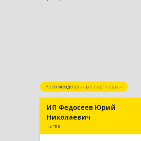
Рекомендованные партнеры
ИП Федосеев Юрий
ИП Федосеев Юри
Николаевич
Николаеви
Нытва
617000, Пермский край, Нытвенски
р-н, Нытва г, Ленина пр-кт, дом № 3