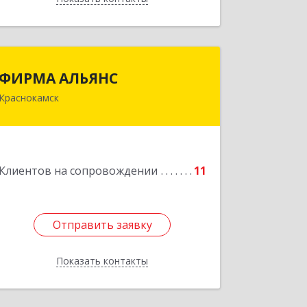
ФИРМА АЛЬЯНС
ФИРМА АЛЬЯНС
Краснокамск
Подробнее
Клиентов на сопровождении
11
Отправить заявку
Отправить заявку
Показать контакты
Назад