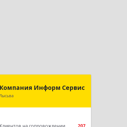
Компания Информ Сервис
Компания Информ Сервис
Лысьва
618909, Пермский край, Лысьва г,
Металлистов ул, дом № 3, оф.535
Подробнее
Клиентов на сопровождении
207