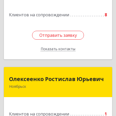
ул.Магистральная д.65 ,кв.23
Клиентов на сопровождении
8
Подробнее
Отправить заявку
Отправить заявку
Показать контакты
Назад
Олексеенко Ростислав Юрьевич
Олексеенко Ростислав Юрьевич
Ноябрьск
629804, Ямало-Ненецкий АО, Ноябрьск г,
УТАДС п, дом № 84, кв.2
Подробнее
Клиентов на сопровождении
1