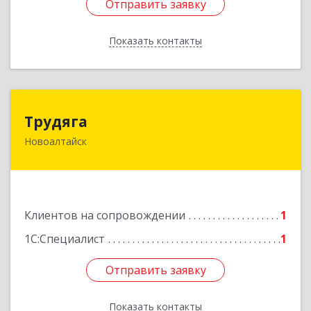
Отправить заявку
Отправить заявку
Показать контакты
Назад
Трудяга
Трудяга
Новоалтайск
658080, Алтайский край, Новоалтайск г,
Прудская ул, дом № 10-21
Подробнее
Клиентов на сопровождении
1
1С:Специалист
1
Отправить заявку
Отправить заявку
Показать контакты
Назад