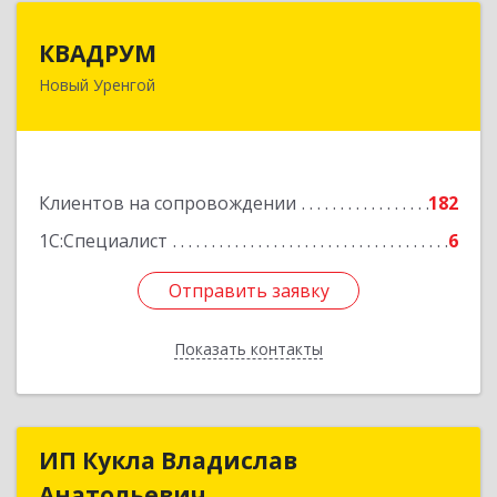
КВАДРУМ
КВАДРУМ
Новый Уренгой
629309, Ямало-Ненецкий АО, Новый Уренгой г,
Северное Кольцо ул, дом № 14
Подробнее
Клиентов на сопровождении
182
1С:Специалист
6
Отправить заявку
Отправить заявку
Показать контакты
Назад
ИП Кукла Владислав
ИП Кукла Владислав
Анатольевич
Анатольевич