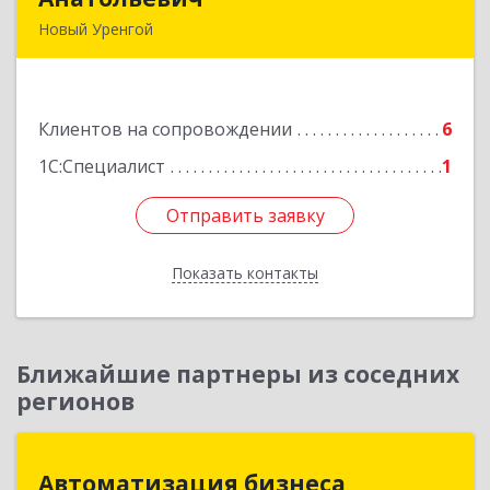
Новый Уренгой
629306, Ямало-Ненецкий АО, Новый Уренгой г,
Интернациональная ул, дом № 2, кв.57
Клиентов на сопровождении
6
Подробнее
1С:Специалист
1
Отправить заявку
Отправить заявку
Показать контакты
Назад
Ближайшие партнеры из соседних
регионов
Автоматизация бизнеса
Автоматизация бизнеса