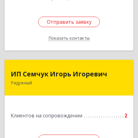
Отправить заявку
Отправить заявку
Показать контакты
Назад
ИП Семчук Игорь Игоревич
ИП Семчук Игорь Игоревич
Радужный
628464, ХМАО-Югра, г. Радужный, 1 мкн.,
строение 43
Подробнее
Клиентов на сопровождении
2