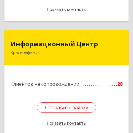
Показать контакты
Назад
Информационный Центр
Информационный Центр
Красноуфимск
623300, Свердловская обл, Красноуфимск г,
Мизерова ул, дом № 112А
Подробнее
Клиентов на сопровождении
28
Отправить заявку
Отправить заявку
Показать контакты
Назад