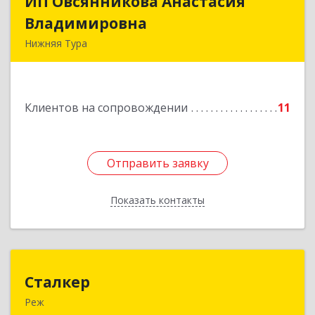
ИП Овсянникова Анастасия
ИП Овсянникова Анастасия
Владимировна
Владимировна
Нижняя Тура
624222, Свердловская обл, Нижняя Тура г,
Машиностроителей ул, дом № 7, кв.30
Клиентов на сопровождении
11
Подробнее
Отправить заявку
Отправить заявку
Показать контакты
Назад
Сталкер
Сталкер
Реж
623750, Свердловская обл, Режевской р-н, Реж