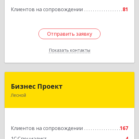
Подробнее
Клиентов на сопровождении
81
Отправить заявку
Отправить заявку
Показать контакты
Назад
Бизнес Проект
Бизнес Проект
Лесной
624200, Свердловская обл, Лесной г, Сиротина
ул, дом № 11
Подробнее
Клиентов на сопровождении
167
1С:Специалист
4