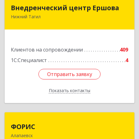
Внедренческий центр Ершова
Внедренческий центр Ершова
Нижний Тагил
622030, Свердловская обл, Нижний Тагил г,
Черноисточинское ш, дом № 58А, оф.6
Подробнее
Клиентов на сопровождении
409
1С:Специалист
4
Отправить заявку
Отправить заявку
Показать контакты
Назад
ФОРИС
ФОРИС
Алапаевск
624601, Свердловская обл, Алапаевск г, Ленина