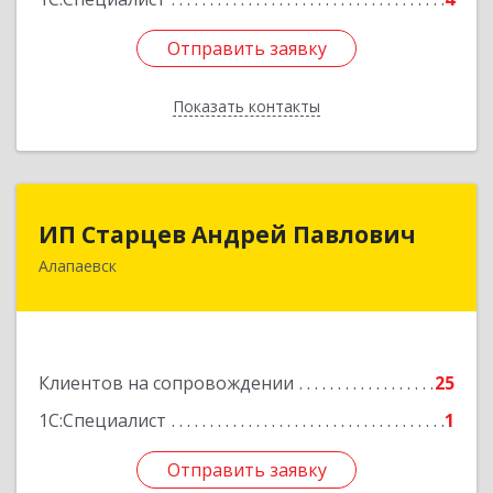
Отправить заявку
Отправить заявку
Показать контакты
Назад
ИП Старцев Андрей Павлович
ИП Старцев Андрей Павлович
Алапаевск
624601, Свердловская обл, Алапаевск г,
Братьев Смольниковых ул, дом № 38, кв.16
Подробнее
Клиентов на сопровождении
25
1С:Специалист
1
Отправить заявку
Отправить заявку