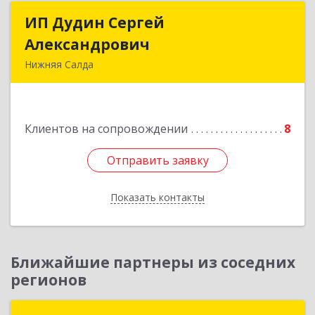
ИП Дудин Сергей
ИП Дудин Сергей
Александрович
Александрович
Нижняя Салда
624740, Свердловская обл, Нижняя Салда г,
Энгельса ул, дом № 98
Клиентов на сопровождении
8
Подробнее
Отправить заявку
Отправить заявку
Показать контакты
Назад
Ближайшие партнеры из соседних
регионов