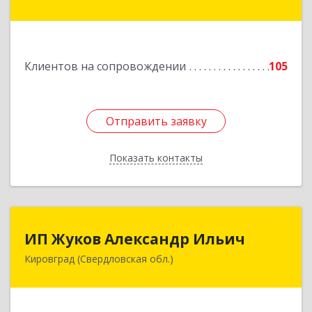
ул, дом № 9
Подробнее
Клиентов на сопровождении
105
Отправить заявку
Отправить заявку
Показать контакты
Назад
ИП Жуков Александр Ильич
ИП Жуков Александр Ильич
Кировград (Свердловская обл.)
624140, Свердловская обл, Кировград г,
Свердлова ул, дом № 68Б, оф.61