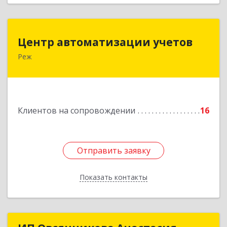
Центр автоматизации учетов
Центр автоматизации учетов
Реж
623750, Свердловская обл, Режевской р-н, Реж
г, Энгельса ул, дом № 6 А
Подробнее
Клиентов на сопровождении
16
Отправить заявку
Отправить заявку
Показать контакты
Назад