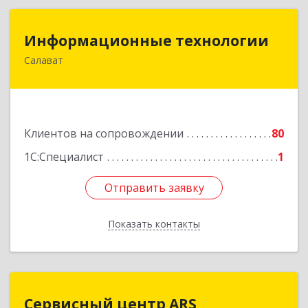
Информационные технологии
Информационные технологии
Салават
453259, Башкортостан Респ, Салават г,
Северная ул, дом № 15, оф.108
Подробнее
Клиентов на сопровождении
80
1С:Специалист
1
Отправить заявку
Отправить заявку
Показать контакты
Назад
Сервисный центр ARS
Сервисный центр ARS