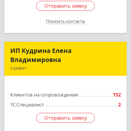
Отправить заявку
Отправить заявку
Показать контакты
Назад
ИП Кудрина Елена
ИП Кудрина Елена
Владимировна
Владимировна
Салават
453265, Башкортостан Респ, Салават г,
Бекетова ул, дом № 10, кв.87
Клиентов на сопровождении
152
Подробнее
1С:Специалист
2
Отправить заявку
Отправить заявку