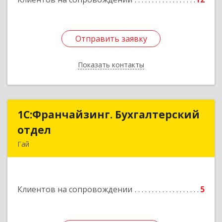
Отправить заявку
Отправить заявку
Показать контакты
Назад
1С:Франчайзинг. Бухгалтерский
1С:Франчайзинг. Бухгалтерский
отдел
отдел
Гай
462635, Оренбургская обл, Гай г, Победы пр-кт,
дом № 1, кв.12
Клиентов на сопровождении
5
Подробнее