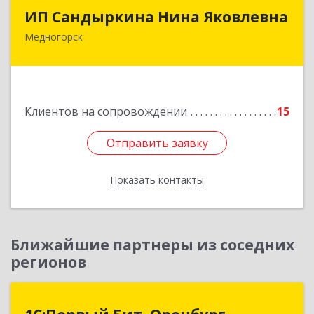
ИП Сандыркина Нина Яковлевна
ИП Сандыркина Нина Яковлевна
Медногорск
462270, Оренбургская обл, Медногорск г,
Металлургов ул, дом № 19, кв.22
Подробнее
Клиентов на сопровождении
15
Отправить заявку
Отправить заявку
Показать контакты
Назад
Ближайшие партнеры из соседних
регионов
1С:Первый Бит, Оренбург