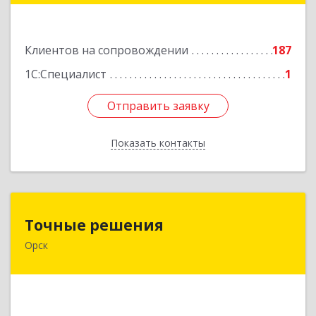
Подробнее
Клиентов на сопровождении
187
1С:Специалист
1
Отправить заявку
Отправить заявку
Показать контакты
Назад
Точные решения
Точные решения
Орск
462403, Оренбургская обл, Орск г,
Краматорская ул, дом № 2Б, пом.3, этаж 1, офис
2