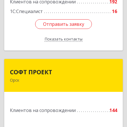
Подробнее
Клиентов на сопровождении
192
1С:Специалист
16
Отправить заявку
Отправить заявку
Показать контакты
Назад
СОФТ ПРОЕКТ
СОФТ ПРОЕКТ
Орск
462430, Оренбургская обл, Орск г,
Добровольского ул, дом № 23, кв.11
Подробнее
Клиентов на сопровождении
144