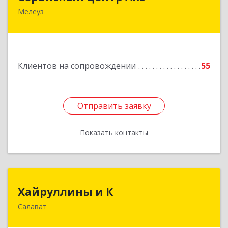
Мелеуз
Подробнее
Клиентов на сопровождении
55
Отправить заявку
Отправить заявку
Показать контакты
Назад
Хайруллины и К
Хайруллины и К
Салават
453251, Башкортостан Респ, Салават г,
Островского ул, дом № 61