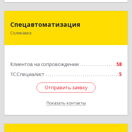
Спецавтоматизация
Спецавтоматизация
Соликамск
618547, Пермский край, Соликамск г,
Транспортная ул, дом № 4
Подробнее
Клиентов на сопровождении
58
1С:Специалист
5
Отправить заявку
Отправить заявку
Показать контакты
Назад