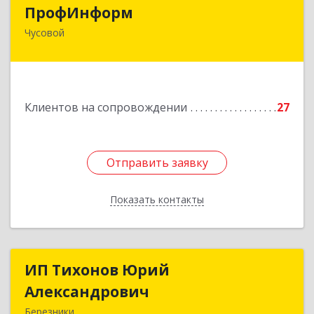
ПрофИнформ
ПрофИнформ
Чусовой
618204, Пермский край, г.о. Чусовской, Чусовой
г, Коммунистическая ул, дом № 8, оф.24
Подробнее
Клиентов на сопровождении
27
Отправить заявку
Отправить заявку
Показать контакты
Назад
ИП Тихонов Юрий
ИП Тихонов Юрий
Александрович
Александрович
Березники