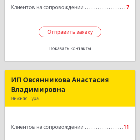
Клиентов на сопровождении
7
Отправить заявку
Отправить заявку
Показать контакты
Назад
ИП Овсянникова Анастасия
ИП Овсянникова Анастасия
Владимировна
Владимировна
Нижняя Тура
624222, Свердловская обл, Нижняя Тура г,
Машиностроителей ул, дом № 7, кв.30
Клиентов на сопровождении
11
Подробнее