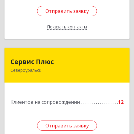
Отправить заявку
Отправить заявку
Показать контакты
Назад
Сервис Плюс
Сервис Плюс
Североуральск
624480, Свердловская обл, Североуральск г,
Ленина ул, дом № 10, кв.оф.1
Подробнее
Клиентов на сопровождении
12
Отправить заявку
Отправить заявку