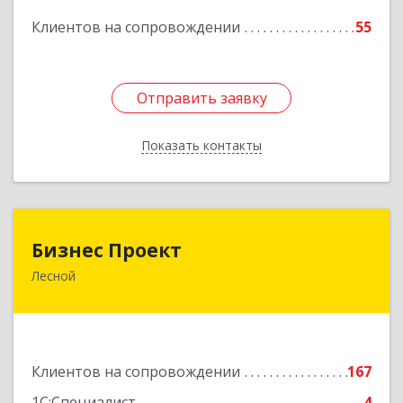
Подробнее
Клиентов на сопровождении
55
Отправить заявку
Отправить заявку
Показать контакты
Назад
Бизнес Проект
Бизнес Проект
Лесной
624200, Свердловская обл, Лесной г, Сиротина
ул, дом № 11
Подробнее
Клиентов на сопровождении
167
1С:Специалист
4