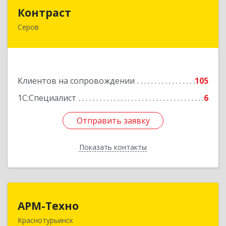
Контраст
Контраст
Серов
624993, Свердловская обл, Серов г, Ленина ул,
дом № 187
Подробнее
Клиентов на сопровождении
105
1С:Специалист
6
Отправить заявку
Отправить заявку
Показать контакты
Назад
АРМ-Техно
АРМ-Техно
Краснотурьинск
624447, Свердловская обл, Краснотурьинск г,