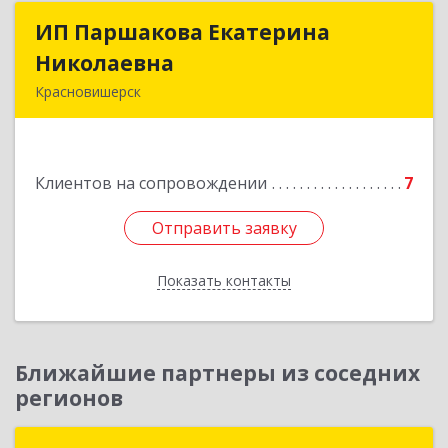
ИП Паршакова Екатерина
ИП Паршакова Екатерина
Николаевна
Николаевна
Красновишерск
618590, Пермский край, Красновишерск г,
Карла Маркса ул, дом № 27, кв.8
Клиентов на сопровождении
7
Подробнее
Отправить заявку
Отправить заявку
Показать контакты
Назад
Ближайшие партнеры из соседних
регионов