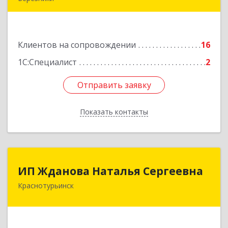
618400, Пермский край, Березники г, Карла
Маркса ул, дом № 48, оф.431
Клиентов на сопровождении
16
Подробнее
1С:Специалист
2
Отправить заявку
Отправить заявку
Показать контакты
Назад
ИП Жданова Наталья Сергеевна
ИП Жданова Наталья Сергеевна
Краснотурьинск
Подробнее