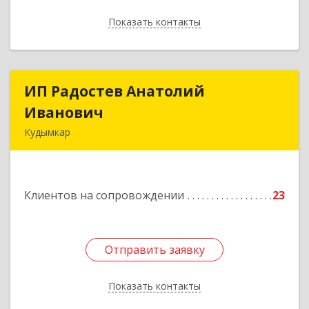
Показать контакты
Назад
ИП Радостев Анатолий
ИП Радостев Анатолий
Иванович
Иванович
Кудымкар
619000, Пермский край, Кудымкар г, Герцена
ул, дом № 52
Клиентов на сопровождении
23
Подробнее
Отправить заявку
Отправить заявку
Показать контакты
Назад