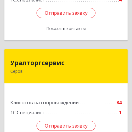
Отправить заявку
Отправить заявку
Показать контакты
Назад
Уралторгсервис
Уралторгсервис
Серов
624980, Свердловская обл, Серов г, Кирова ул,
дом № 2
Подробнее
Клиентов на сопровождении
84
1С:Специалист
1
Отправить заявку
Отправить заявку