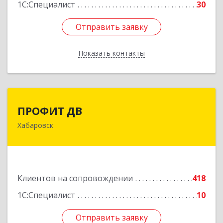
1С:Специалист
30
Отправить заявку
Отправить заявку
Показать контакты
Назад
ПРОФИТ ДВ
ПРОФИТ ДВ
Хабаровск
680000, Хабаровский край, Хабаровск г,
Муравьева-Амурского ул, дом № 25, пом.I
Подробнее
Клиентов на сопровождении
418
1С:Специалист
10
Отправить заявку
Отправить заявку