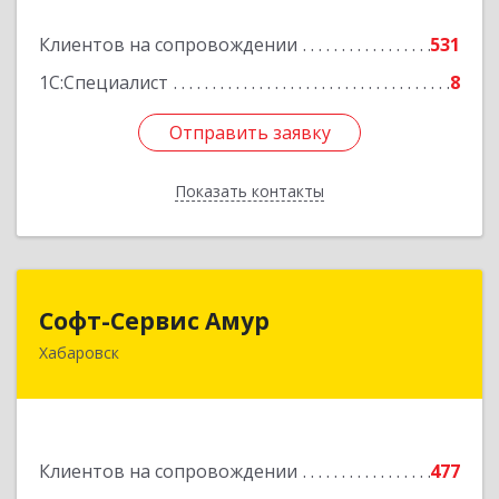
Подробнее
Клиентов на сопровождении
531
1С:Специалист
8
Отправить заявку
Отправить заявку
Показать контакты
Назад
Софт-Сервис Амур
Софт-Сервис Амур
Хабаровск
680000, Хабаровский край, Хабаровск г,
Муравьева-Амурского ул., дом № 4, оф.19
Подробнее
Клиентов на сопровождении
477