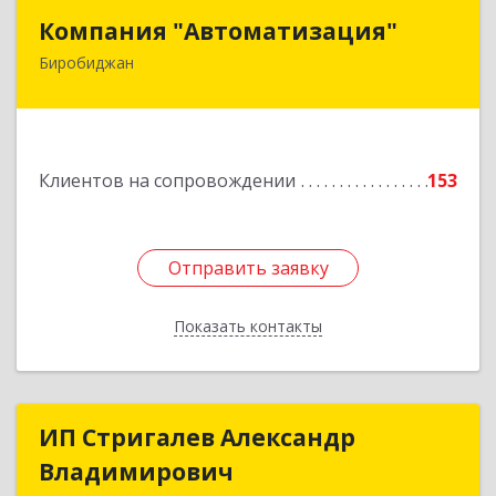
Компания "Автоматизация"
Компания "Автоматизация"
Биробиджан
679016, Еврейская Аобл, Биробиджан г,
Советская ул, дом № 59, кв.3
Подробнее
Клиентов на сопровождении
153
Отправить заявку
Отправить заявку
Показать контакты
Назад
ИП Стригалев Александр
ИП Стригалев Александр
Владимирович
Владимирович