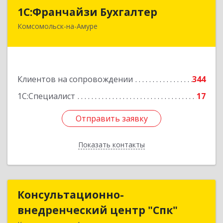
1С:Франчайзи Бухгалтер
1С:Франчайзи Бухгалтер
Комсомольск-на-Амуре
681000, Хабаровский край, Комсомольск-на-
Амуре г, Красногвардейская ул, дом № 14,
оф.202
Подробнее
Клиентов на сопровождении
344
1С:Специалист
17
Отправить заявку
Отправить заявку
Показать контакты
Назад
Консультационно-
Консультационно-
внедренческий центр "Спк"
внедренческий центр "Спк"