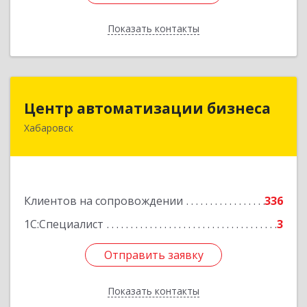
Показать контакты
Назад
Центр автоматизации бизнеса
Центр автоматизации бизнеса
Хабаровск
680030, Хабаровский край, Хабаровск г, Ленина
ул, дом № 4, оф.802
Подробнее
Клиентов на сопровождении
336
1С:Специалист
3
Отправить заявку
Отправить заявку
Показать контакты
Назад