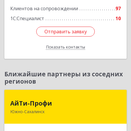
Клиентов на сопровождении
97
1С:Специалист
10
Отправить заявку
Отправить заявку
Показать контакты
Назад
Ближайшие партнеры из соседних
регионов
АйТи-Профи
АйТи-Профи
Южно-Сахалинск
693023, Сахалинская обл, город Южно-
Сахалинск г.о., Южно-Сахалинск г, Емельянова
А.О. ул, дом № 4