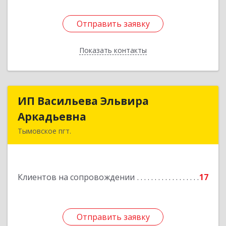
Отправить заявку
Отправить заявку
Показать контакты
Назад
ИП Васильева Эльвира
ИП Васильева Эльвира
Аркадьевна
Аркадьевна
Тымовское пгт.
694400, Сахалинская обл, Тымовский р-н,
Тымовское пгт, Красноармейская ул, дом № 34,
кв.9
Клиентов на сопровождении
17
Подробнее
Отправить заявку
Отправить заявку