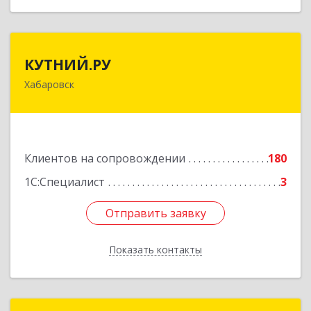
КУТНИЙ.РУ
КУТНИЙ.РУ
Хабаровск
680007, Хабаровский край, Хабаровск г,
Шевчука ул, дом № 42, оф.505
Подробнее
Клиентов на сопровождении
180
1С:Специалист
3
Отправить заявку
Отправить заявку
Показать контакты
Назад