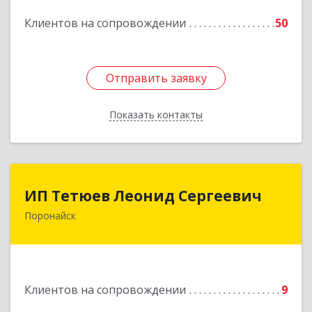
Подробнее
Клиентов на сопровождении
50
Отправить заявку
Отправить заявку
Показать контакты
Назад
ИП Тетюев Леонид Сергеевич
ИП Тетюев Леонид Сергеевич
Поронайск
694242, Сахалинская обл, Поронайск г, Фрунзе
ул, дом № 14, кв.51
Подробнее
Клиентов на сопровождении
9