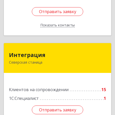
Отправить заявку
Отправить заявку
Показать контакты
Назад
Интеграция
Интеграция
Северская станица
353240, Краснодарский край, Северская ст-ца,
Первомайская ул, дом № 28
Подробнее
Клиентов на сопровождении
15
1С:Специалист
1
Отправить заявку
Отправить заявку