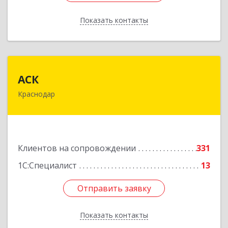
Показать контакты
Назад
АСК
АСК
Краснодар
350900, Краснодарский край, Краснодар г,
Яхонтовая ул, дом № 2, оф.102
Подробнее
Клиентов на сопровождении
331
1С:Специалист
13
Отправить заявку
Отправить заявку
Показать контакты
Назад