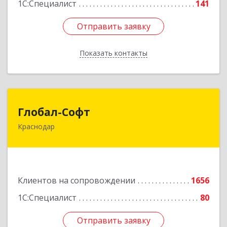
1С:Специалист
141
Отправить заявку
Отправить заявку
Показать контакты
Назад
Глобал-Софт
Глобал-Софт
Краснодар
350018, Краснодарский край, Краснодар г,
Сормовская ул, дом № 7
Подробнее
Клиентов на сопровождении
1656
1С:Специалист
80
Отправить заявку
Отправить заявку