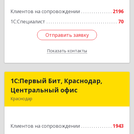
Подробнее
Клиентов на сопровождении
2196
1С:Специалист
70
Отправить заявку
Отправить заявку
Показать контакты
Назад
1С:Первый Бит, Краснодар,
1С:Первый Бит, Краснодар,
Центральный офис
Центральный офис
Краснодар
350051, Краснодарский край, Краснодар г,
Монтажников ул, дом № 1/4, пом.3-12,14
Клиентов на сопровождении
1943
Подробнее