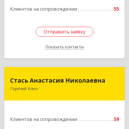
Подробнее
Клиентов на сопровождении
55
Отправить заявку
Отправить заявку
Показать контакты
Назад
Стась Анастасия Николаевна
Стась Анастасия Николаевна
Горячий Ключ
353290, г. Горячий Ключ, ул. Ленина, д. 242,
кв.23
Подробнее
Клиентов на сопровождении
59