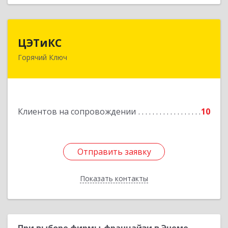
ЦЭТиКС
ЦЭТиКС
Горячий Ключ
353290, Краснодарский край, Горячий Ключ г,
Ленина ул, дом № 208, оф.21
Подробнее
Клиентов на сопровождении
10
Отправить заявку
Отправить заявку
Показать контакты
Назад