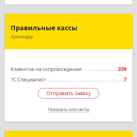
Правильные кассы
Правильные кассы
Краснодар
350075, Краснодарский край, Краснодар г, им
Стасова ул, дом № 184, оф.16
Подробнее
Клиентов на сопровождении
339
1С:Специалист
7
Отправить заявку
Отправить заявку
Показать контакты
Назад