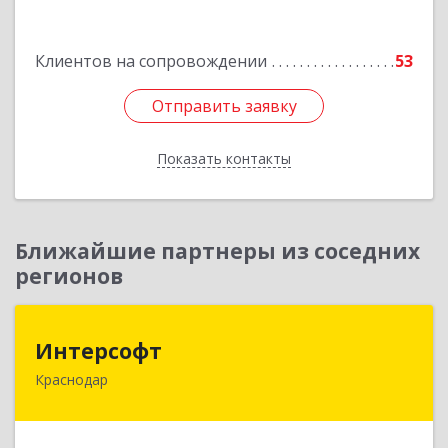
Подробнее
Клиентов на сопровождении
53
Отправить заявку
Отправить заявку
Показать контакты
Назад
Ближайшие партнеры из соседних
регионов
Интерсофт
Интерсофт
Краснодар
350020, Краснодарский край, Краснодар г,
Рашпилевская ул, дом № 179/1, оф.618