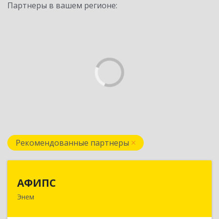
Партнеры в вашем регионе:
Рекомендованные партнеры
АФИПС
АФИПС
Энем
385132, Адыгея Респ, Тахтамукайский р-н, Энем
пгт, Чкалова ул, дом № 13