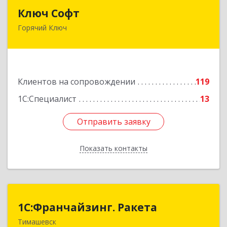
Ключ Софт
Ключ Софт
Горячий Ключ
353287, Краснодарский край, Горячий Ключ г,
Первомайский п, Бендуса ул, дом № 13
Подробнее
Клиентов на сопровождении
119
1С:Специалист
13
Отправить заявку
Отправить заявку
Показать контакты
Назад
1С:Франчайзинг. Ракета
1С:Франчайзинг. Ракета
Тимашевск
Краснодарский край, Тимашевский р-н,