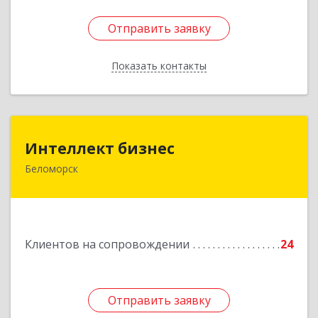
Отправить заявку
Отправить заявку
Показать контакты
Назад
Интеллект бизнес
Интеллект бизнес
Беломорск
г. Беломорск, Портовое шоссе, д.1
Подробнее
Клиентов на сопровождении
24
Отправить заявку
Отправить заявку