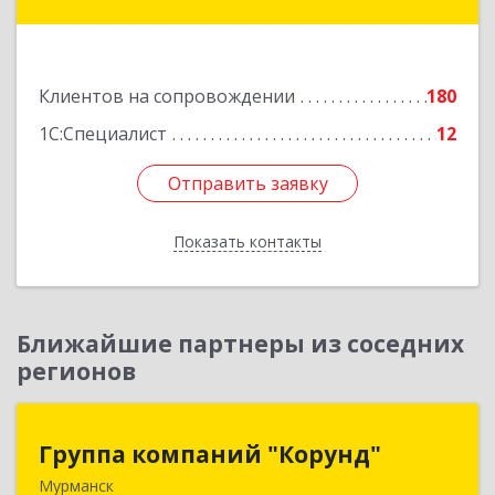
Космонавтов ул, дом № 17
Подробнее
Клиентов на сопровождении
180
1С:Специалист
12
Отправить заявку
Отправить заявку
Показать контакты
Назад
Ближайшие партнеры из соседних
регионов
Группа компаний "Корунд"
Группа компаний "Корунд"
Мурманск
183025, Мурманская обл, Мурманск г, Тарана