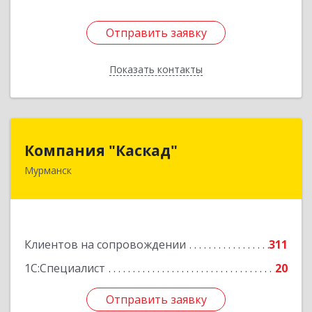
Отправить заявку
Отправить заявку
Показать контакты
Назад
Компания "Каскад"
Компания "Каскад"
Мурманск
183038, Мурманская обл, Мурманск г, Бабикова
проезд, дом № 12, кв.59
Подробнее
Клиентов на сопровождении
311
1С:Специалист
20
Отправить заявку
Отправить заявку