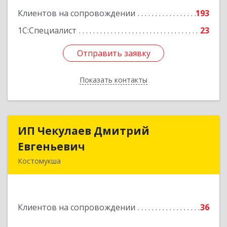
Клиентов на сопровождении
193
1С:Специалист
23
Отправить заявку
Отправить заявку
Показать контакты
Назад
ИП Чекулаев Дмитрий
ИП Чекулаев Дмитрий
Евгеньевич
Евгеньевич
Костомукша
Подробнее
Клиентов на сопровождении
36