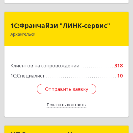
1С:Франчайзи "ЛИНК-сервис"
1С:Франчайзи "ЛИНК-сервис"
Архангельск
163000, Архангельская обл, Архангельск г,
Ленина пл., дом № 4, оф.1810 (18 этаж)
Подробнее
Клиентов на сопровождении
318
1С:Специалист
10
Отправить заявку
Отправить заявку
Показать контакты
Назад