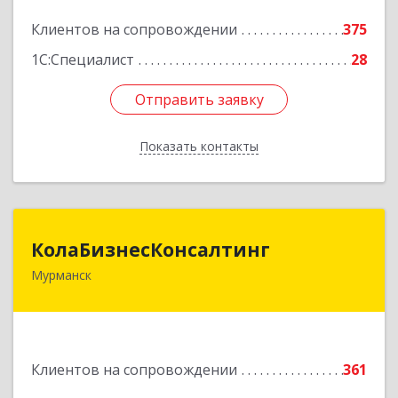
Подробнее
Клиентов на сопровождении
375
1С:Специалист
28
Отправить заявку
Отправить заявку
Показать контакты
Назад
КолаБизнесКонсалтинг
КолаБизнесКонсалтинг
Мурманск
183074, Мурманская обл, Мурманск г,
Полярный Круг ул, дом № 3
Подробнее
Клиентов на сопровождении
361