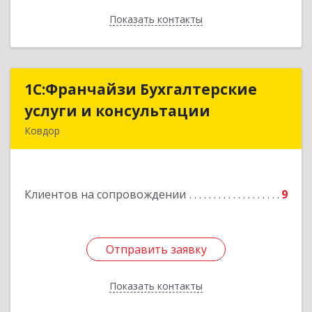
Показать контакты
Назад
1С:Франчайзи Бухгалтерские
1С:Франчайзи Бухгалтерские
услуги и консультации
услуги и консультации
Ковдор
Подробнее
Клиентов на сопровождении
9
Отправить заявку
Отправить заявку
Показать контакты
Назад