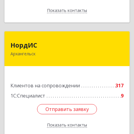
Показать контакты
Назад
НордИС
НордИС
Архангельск
163071, Архангельская обл, Архангельск г,
Гайдара ул, дом № 55, оф.18
Подробнее
Клиентов на сопровождении
317
1С:Специалист
9
Отправить заявку
Отправить заявку
Показать контакты
Назад