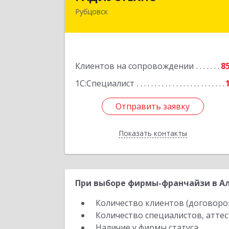
Рубцовск
658225, Алтайский край, Рубцовск г
Ленина пр-кт, дом № 206, оф.42
Подробне
Клиентов на сопровождении
8
1С:Специалист
Отправить заявку
Отправить заявку
Показать контакты
Назад
При выборе фирмы-франчайзи в Ал
Количество клиентов (договоро
Количество специалистов, атте
Наличие у фирмы статуса