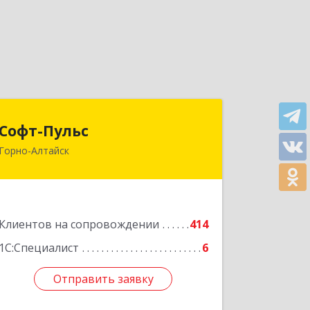
Софт-Пульс
Софт-Пульс
Горно-Алтайск
649006, Алтай Респ, Горно-Алтайск г,
Комсомольская ул, дом № 13
Подробнее
Клиентов на сопровождении
414
1С:Специалист
6
Отправить заявку
Отправить заявку