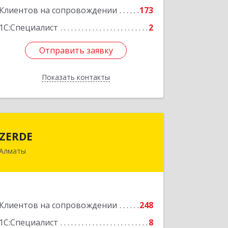
Клиентов на сопровождении
173
Подробнее
1С:Специалист
2
Отправить заявку
Отправить заявку
Показать контакты
Назад
ZERDE
ZERDE
Алматы
050026, Республика Казахстан, г.
Алматы, ул. Байзакова, 132 "А"
Подробнее
Клиентов на сопровождении
248
1С:Специалист
8