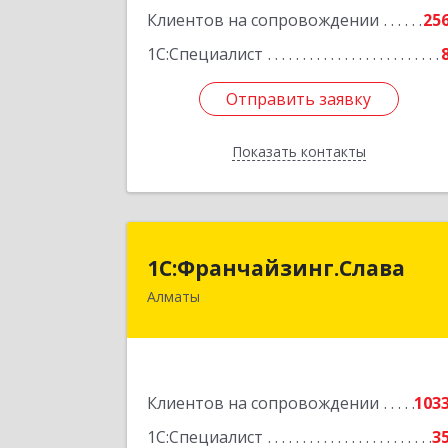
Клиентов на сопровождении
25
1С:Специалист
Отправить заявку
Отправить заявку
Показать контакты
Назад
1С:Франчайзинг.Слав
1С:Франчайзинг.Слава
Алматы
Казахстан, Алматы, 050022
Кашгарская 58-
Подробне
Клиентов на сопровождении
103
1С:Специалист
3