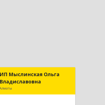
ИП Мыслинская Ольга
ИП Мыслинская Ольга
Владиславовна
Владиславовна
Алматы
КАЗАХСТАН, 050000, Алматы, мкр.
Орбита 3, дом № 26, кв.226