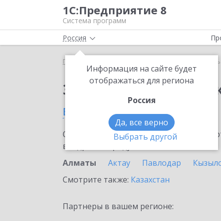
1С:Предприятие 8
Система программ
Россия
Пр
Главная
Сервисы ИТС
1С-Курьерика
1С-Курь
Информация на сайте будет
отображаться для региона
Заказать 1С-Курьери
Россия
в Алматы
Да, все верно
Ознакомьтесь с информационными карт
Выбрать другой
внедрение продукта.
Алматы
Актау
Павлодар
Кызыл
Смотрите также:
Казахстан
Партнеры в вашем регионе: