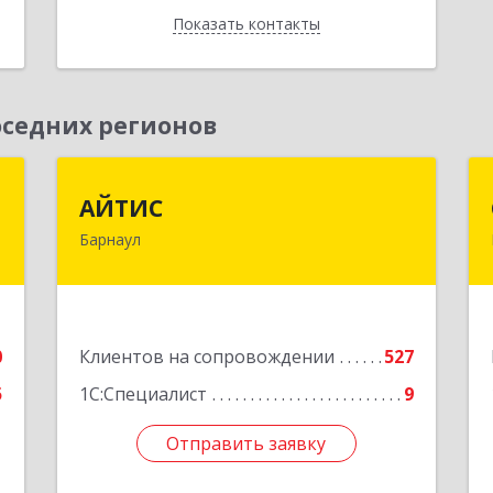
Показать контакты
Назад
седних регионов
г
АЙТИС
АЙТИС
Барнаул
,
656067, Алтайский край, Барнаул г,
5
Взлетная ул, дом № 65
е
Подробнее
0
Клиентов на сопровождении
527
5
1С:Специалист
9
Отправить заявку
Отправить заявку