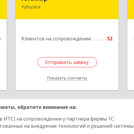
Рубцовск
,
658210, Алтайский край, Рубцовск г,
7
Комсомольская ул, дом № 80
е
Подробнее
5
Клиентов на сопровождении
52
1
Отправить заявку
Отправить заявку
Показать контакты
Назад
маты, обратите внимание на:
в ИТС) на сопровождении у партнера фирмы 1С.
стованных на внедрение технологий и решений системы