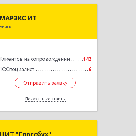
МАРЭКС ИТ
МАРЭКС ИТ
Бийск
Алтайский край, Бийск г, Разина, дом
№ 94
Подробнее
Клиентов на сопровождении
142
1С:Специалист
6
Отправить заявку
Отправить заявку
Показать контакты
Назад
ЦИТ "Гроссбух"
ЦИТ "Гроссбух"