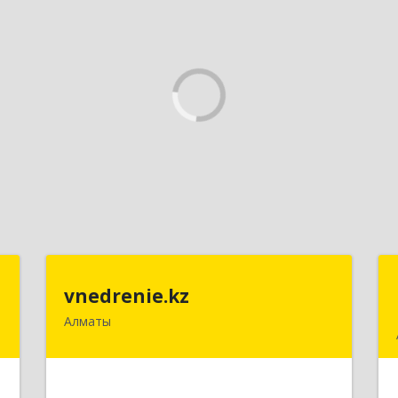
t
vnedrenie.kz
vnedrenie.kz
Алматы
.
Казахстан, г.Алматы, ул.Прокофьева
8
45-56
е
Подробнее