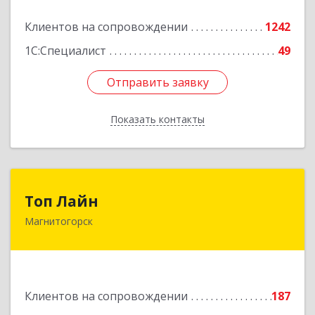
Подробнее
Клиентов на сопровождении
1242
1С:Специалист
49
Отправить заявку
Отправить заявку
Показать контакты
Назад
Топ Лайн
Топ Лайн
Магнитогорск
454000, Челябинская обл, Магнитогорск г,
Галиуллина ул, дом № 11, А, кв.1
Подробнее
Клиентов на сопровождении
187