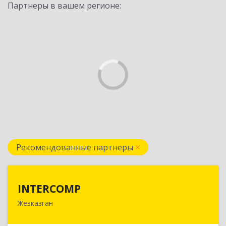
Партнеры в вашем регионе:
Рекомендованные партнеры
INTERCOMP
INTERCOMP
Жезказган
100600, Республика Казахстан, Карагандинская
область, г.Жезказган, Шевченко, дом № 38