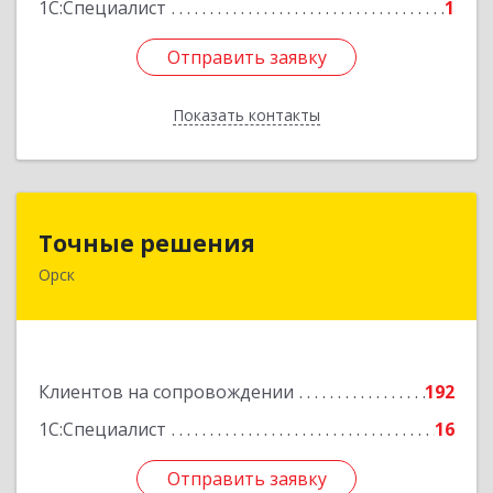
1С:Специалист
1
Отправить заявку
Отправить заявку
Показать контакты
Назад
Точные решения
Точные решения
Орск
462403, Оренбургская обл, Орск г,
Краматорская ул, дом № 2Б, пом.3, этаж 1, офис
2
Подробнее
Клиентов на сопровождении
192
1С:Специалист
16
Отправить заявку
Отправить заявку