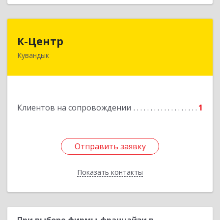
К-Центр
К-Центр
Кувандык
462243, Оренбургская обл, Кувандыкский р-н,
Кувандык г, Ленина ул, дом № 20
Подробнее
Клиентов на сопровождении
1
Отправить заявку
Отправить заявку
Показать контакты
Назад