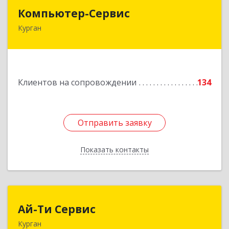
Компьютер-Сервис
Компьютер-Сервис
Курган
640022, Курганская обл, Курган г, Василия
Блюхера ул, дом № 30, пом.1
Подробнее
Клиентов на сопровождении
134
Отправить заявку
Отправить заявку
Показать контакты
Назад
Ай-Ти Сервис
Ай-Ти Сервис
Курган
640032, Курганская обл, г.о. Город Курган,