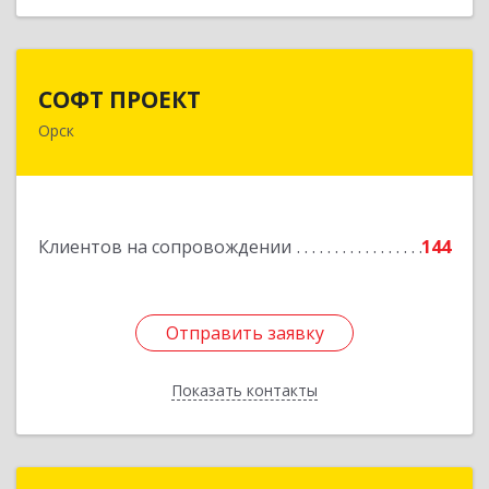
СОФТ ПРОЕКТ
СОФТ ПРОЕКТ
Орск
462430, Оренбургская обл, Орск г,
Добровольского ул, дом № 23, кв.11
Подробнее
Клиентов на сопровождении
144
Отправить заявку
Отправить заявку
Показать контакты
Назад