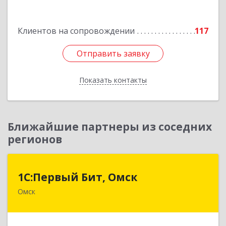
Подробнее
Клиентов на сопровождении
117
Отправить заявку
Отправить заявку
Показать контакты
Назад
Ближайшие партнеры из соседних
регионов
1С:Первый Бит, Омск
1С:Первый Бит, Омск
Омск
644099, Омская обл, Омск г, Гагарина ул, дом №
14, оф.208