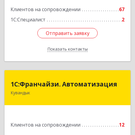
Подробнее
Клиентов на сопровождении
67
1С:Специалист
2
Отправить заявку
Отправить заявку
Показать контакты
Назад
1С:Франчайзи. Автоматизация
1С:Франчайзи. Автоматизация
Кувандык
462220, Оренбургская обл, Кувандыкский р-н,
Кувандык г, Советская ул, дом № 10
Подробнее
Клиентов на сопровождении
12