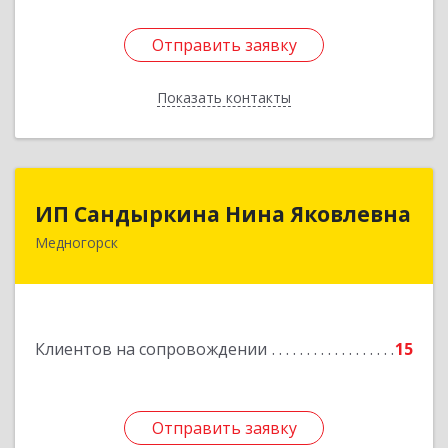
Отправить заявку
Отправить заявку
Показать контакты
Назад
ИП Сандыркина Нина Яковлевна
ИП Сандыркина Нина Яковлевна
Медногорск
462270, Оренбургская обл, Медногорск г,
Металлургов ул, дом № 19, кв.22
Подробнее
Клиентов на сопровождении
15
Отправить заявку
Отправить заявку