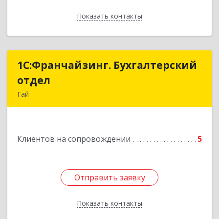
Показать контакты
Назад
1С:Франчайзинг. Бухгалтерский
1С:Франчайзинг. Бухгалтерский
отдел
отдел
Гай
462635, Оренбургская обл, Гай г, Победы пр-кт,
дом № 1, кв.12
Клиентов на сопровождении
5
Подробнее
Отправить заявку
Отправить заявку
Показать контакты
Назад