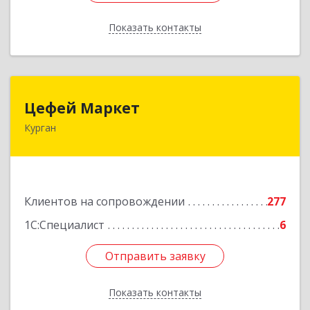
Показать контакты
Назад
Цефей Маркет
Цефей Маркет
Курган
640002, Курганская обл, Курган г, М.Горького
ул, дом № 35/1
Подробнее
Клиентов на сопровождении
277
1С:Специалист
6
Отправить заявку
Отправить заявку
Показать контакты
Назад