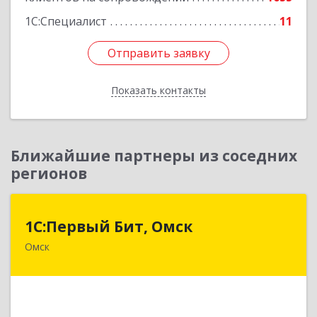
1С:Специалист
11
Отправить заявку
Отправить заявку
Показать контакты
Назад
Ближайшие партнеры из соседних
регионов
1С:Первый Бит, Омск
1С:Первый Бит, Омск
Омск
644099, Омская обл, Омск г, Гагарина ул, дом №
14, оф.208
Подробнее