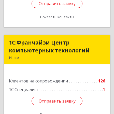
Отправить заявку
Отправить заявку
Показать контакты
Назад
1С:Франчайзи Центр
1С:Франчайзи Центр
компьютерных технологий
компьютерных технологий
Ишим
627750, Тюменская обл, Ишим г, 30 лет ВЛКСМ
ул, дом № 28/2
Клиентов на сопровождении
126
Подробнее
1С:Специалист
1
Отправить заявку
Отправить заявку