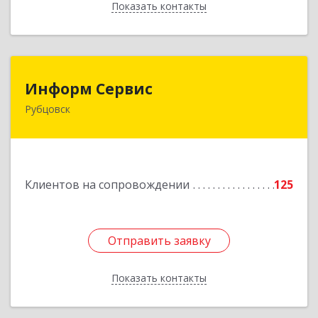
Показать контакты
Назад
Информ Сервис
Информ Сервис
Рубцовск
658204, Алтайский край, Рубцовск г, Алтайская
ул, дом № 7
Подробнее
Клиентов на сопровождении
125
Отправить заявку
Отправить заявку
Показать контакты
Назад