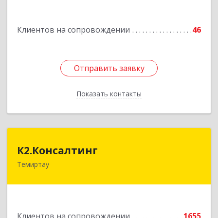
Подробнее
Клиентов на сопровождении
46
Отправить заявку
Отправить заявку
Показать контакты
Назад
К2.Консалтинг
К2.Консалтинг
Темиртау
Республика Казахстан, г.Темиртау, 7мкр, дом 9,
офис 61
Подробнее
Клиентов на сопровождении
1655