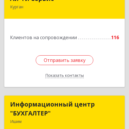
Курган
640032, Курганская обл, г.о. Город Курган,
Курган г, Бажова ул, дом № 49, оф.304
Подробнее
Клиентов на сопровождении
116
Отправить заявку
Отправить заявку
Показать контакты
Назад
Информационный центр
Информационный центр
"БУХГАЛТЕР"
"БУХГАЛТЕР"
Ишим
627750, Тюменская обл, Ишим г, Советская ул,