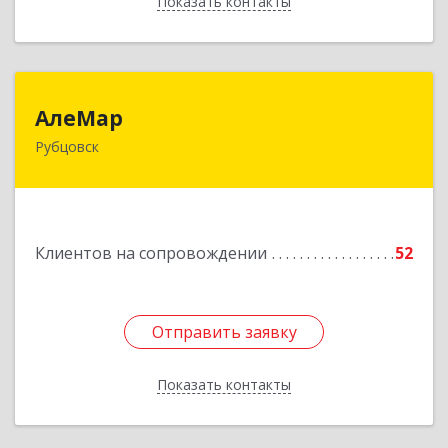
Показать контакты
Назад
АлеМар
АлеМар
Рубцовск
658210, Алтайский край, Рубцовск г,
Комсомольская ул, дом № 80
Подробнее
Клиентов на сопровождении
52
Отправить заявку
Отправить заявку
Показать контакты
Назад