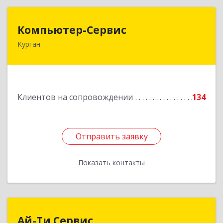
Компьютер-Сервис
Компьютер-Сервис
Курган
640022, Курганская обл, Курган г, Василия
Блюхера ул, дом № 30, пом.1
Подробнее
Клиентов на сопровождении
134
Отправить заявку
Отправить заявку
Показать контакты
Назад
Ай-Ти Сервис
Ай-Ти Сервис