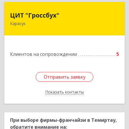
ЦИТ "Гроссбух"
ЦИТ "Гроссбух"
Карасук
632861, Новосибирская обл, Карасукский р-н,
Карасук г, Сорокина ул, дом № 9, оф.3
Подробнее
Клиентов на сопровождении
5
Отправить заявку
Отправить заявку
Показать контакты
Назад
При выборе фирмы-франчайзи в Темиртау,
обратите внимание на: