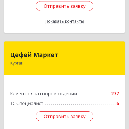
Отправить заявку
Отправить заявку
Показать контакты
Назад
Цефей Маркет
Цефей Маркет
Курган
640002, Курганская обл, Курган г, М.Горького
ул, дом № 35/1
Подробнее
Клиентов на сопровождении
277
1С:Специалист
6
Отправить заявку
Отправить заявку