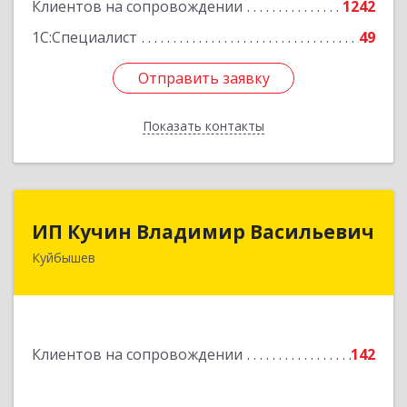
Клиентов на сопровождении
1242
1С:Специалист
49
Отправить заявку
Отправить заявку
Показать контакты
Назад
ИП Кучин Владимир Васильевич
ИП Кучин Владимир Васильевич
Куйбышев
632387, Новосибирская обл, Куйбышев г,
Тургенева ул, дом № 4
Подробнее
Клиентов на сопровождении
142