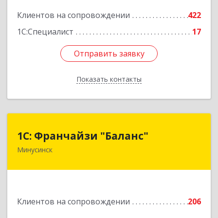
2
Клиентов на сопровождении
422
Подробнее
1С:Специалист
17
Отправить заявку
Отправить заявку
Показать контакты
Назад
1С: Франчайзи "Баланс"
1С: Франчайзи "Баланс"
Минусинск
662610, Красноярский край, Минусинск г,
Абаканская ул, дом № 43а, пом.14
Подробнее
Клиентов на сопровождении
206