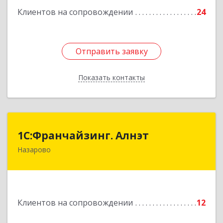
Клиентов на сопровождении
24
Отправить заявку
Отправить заявку
Показать контакты
Назад
1С:Франчайзинг. Алнэт
1С:Франчайзинг. Алнэт
Назарово
662200, Красноярский край, Назарово г,
Борисенко ул, дом № 11
Подробнее
Клиентов на сопровождении
12