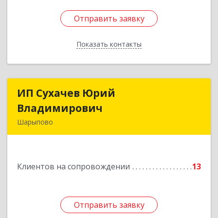
Отправить заявку
Отправить заявку
Показать контакты
Назад
ИП Сухачев Юрий
ИП Сухачев Юрий
Владимирович
Владимирович
Шарыпово
662313, Красноярский край, Шарыпово г,
Пионерный мкр, 27/2, кв.203
Клиентов на сопровождении
13
Подробнее
Отправить заявку
Отправить заявку