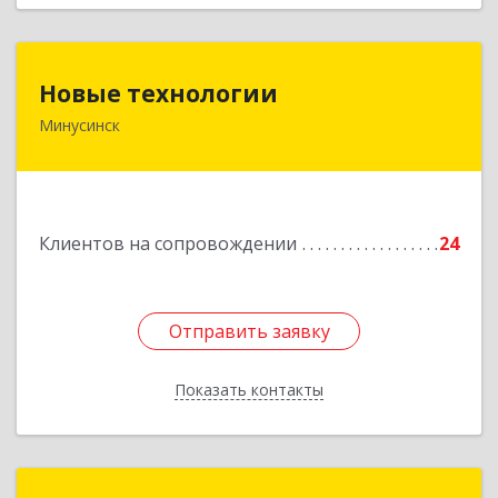
Новые технологии
Новые технологии
Минусинск
662606, Красноярский край, Минусинск г,
Абаканская ул, дом № 44, корпус Б
Подробнее
Клиентов на сопровождении
24
Отправить заявку
Отправить заявку
Показать контакты
Назад