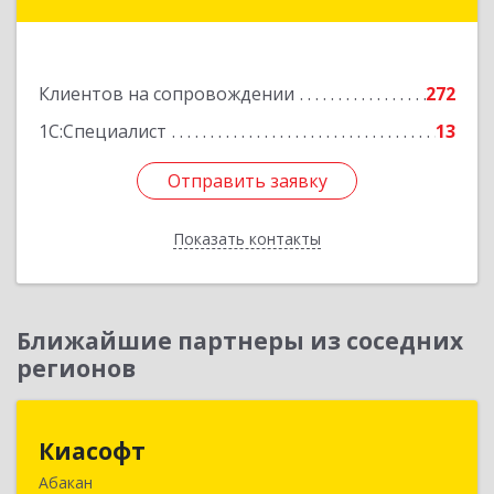
мкр, дом № 2, кв.262
Подробнее
Клиентов на сопровождении
272
1С:Специалист
13
Отправить заявку
Отправить заявку
Показать контакты
Назад
Ближайшие партнеры из соседних
регионов
Киасофт
Киасофт
Абакан
655017, Хакасия Респ, Абакан г, Ивана Ярыгина