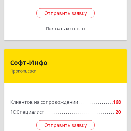
Отправить заявку
Отправить заявку
Показать контакты
Назад
Софт-Инфо
Софт-Инфо
Прокопьевск
653039, Кемеровская область - Кузбасс,
Прокопьевск г, Институтская ул, дом № 9а,
оф.15
Подробнее
Клиентов на сопровождении
168
1С:Специалист
20
Отправить заявку
Отправить заявку