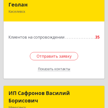
Геолан
Геолан
Киселевск
652700, Кемеровская обл, Киселевск г,
Транспортная ул, дом № 54
Подробнее
Клиентов на сопровождении
35
Отправить заявку
Отправить заявку
Показать контакты
Назад
ИП Сафронов Василий
ИП Сафронов Василий
Борисович
Борисович
Минусинск