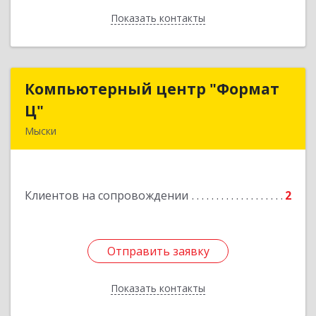
Показать контакты
Назад
Компьютерный центр "Формат
Компьютерный центр "Формат
Ц"
Ц"
Мыски
652840, Кемеровская обл, Мыски г, Вахрушева
ул, д. 7, кв. 48
Клиентов на сопровождении
2
Подробнее
Отправить заявку
Отправить заявку
Показать контакты
Назад