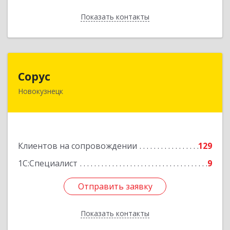
Показать контакты
Назад
Сорус
Сорус
Новокузнецк
654005, Кемеровская область - Кузбасс,
Новокузнецк г, Строителей пр-кт, дом № 38,
кв.11
Подробнее
Клиентов на сопровождении
129
1С:Специалист
9
Отправить заявку
Отправить заявку
Показать контакты
Назад