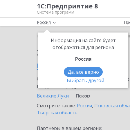
1С:Предприятие 8
Система программ
Россия
Пр
Главная
Сервисы ИТС
1С:Курьер
1С:Курьер в
Информация на сайте будет
отображаться для региона
Заказать 1С:Курьер
Россия
в Пскове
Да, все верно
Ознакомьтесь с информационными карт
Выбрать другой
внедрение продукта.
Великие Луки
Псков
Смотрите также:
Россия
,
Псковская обла
Тверская область
Партнеры в вашем регионе: