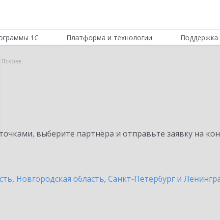
ограммы 1С
Платформа и технологии
Поддержка 
 Пскове
очками, выберите партнёра и отправьте заявку на ко
сть
,
Новгородская область
,
Санкт-Петербург и Ленингра