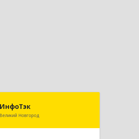
ИнфоТэк
ИнфоТэк
Великий Новгород
173003, Новгородская обл, Великий
Новгород г, Великая ул, дом № 22