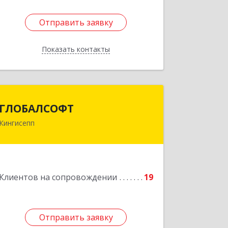
Отправить заявку
Отправить заявку
Показать контакты
Назад
ГЛОБАЛСОФТ
ГЛОБАЛСОФТ
Кингисепп
188485, Ленинградская обл,
Кингисеппский р-н, Кингисепп г,
Красногвардейская ул, дом № 6/13
Подробнее
Клиентов на сопровождении
19
Отправить заявку
Отправить заявку