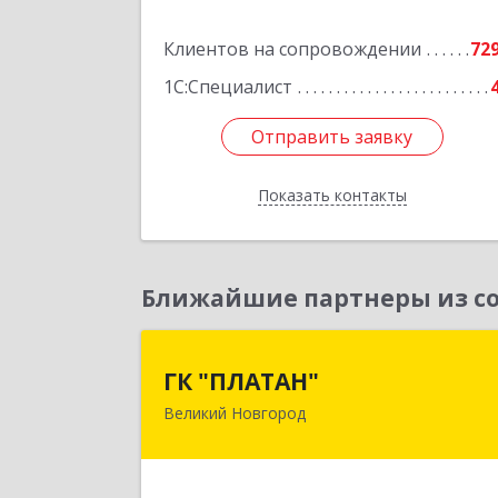
Подробне
Клиентов на сопровождении
72
1С:Специалист
Отправить заявку
Отправить заявку
Показать контакты
Назад
Ближайшие партнеры из со
ГК "ПЛАТАН
ГК "ПЛАТАН"
Великий Новгород
173003, Новгородская обл, Велики
Новгород г, Большая Санкт
Петербургская ул, дом № 80, оф.1