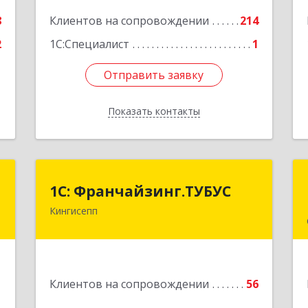
Подробнее
е
8
Клиентов на сопровождении
214
2
1С:Специалист
1
Отправить заявку
Отправить заявку
Показать контакты
Назад
т
1С: Франчайзинг.ТУБУС
1С: Франчайзинг.ТУБУС
Кингисепп
и
Подробнее
2
е
1
Клиентов на сопровождении
56