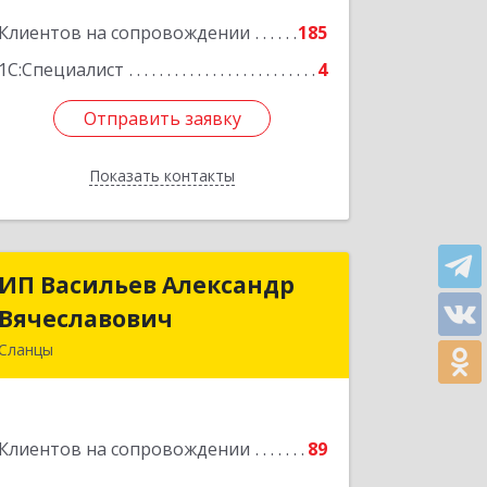
Подробнее
Клиентов на сопровождении
185
1С:Специалист
4
Отправить заявку
Отправить заявку
Показать контакты
Назад
ИП Васильев Александр
ИП Васильев Александр
Вячеславович
Вячеславович
Сланцы
Ленинградская обл, Сланцы г,
Спортивная ул, дом № 2
Клиентов на сопровождении
89
Подробнее