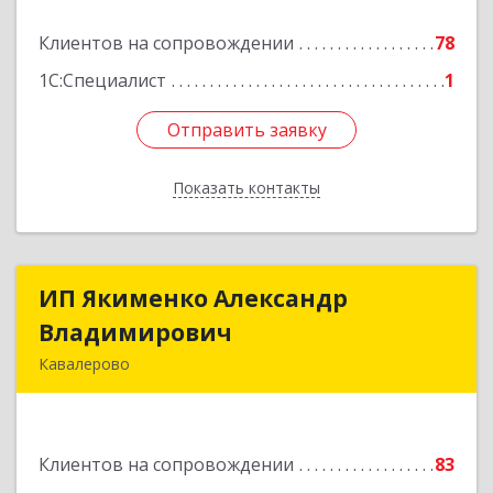
Клиентов на сопровождении
78
Подробнее
1С:Специалист
1
Отправить заявку
Отправить заявку
Показать контакты
Назад
ИП Якименко Александр
ИП Якименко Александр
Владимирович
Владимирович
Кавалерово
692400, Приморский край, Кавалеровский р-н,
Горнореченский пгт, Октябрьская ул, дом № 5
Клиентов на сопровождении
83
Подробнее