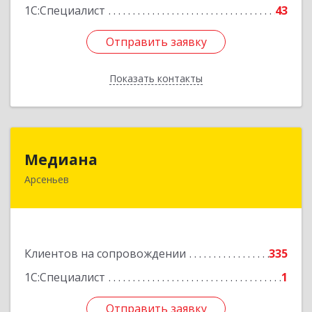
1С:Специалист
43
Отправить заявку
Отправить заявку
Показать контакты
Назад
Медиана
Медиана
Арсеньев
692330, Приморский край, Арсеньев г,
Ломоносова ул, дом № 24, кв.1
Подробнее
Клиентов на сопровождении
335
1С:Специалист
1
Отправить заявку
Отправить заявку