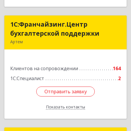
1С:Франчайзинг.Центр
1С:Франчайзинг.Центр
бухгалтерской поддержки
бухгалтерской поддержки
Артем
692760, Приморский край, Артем г, Фрунзе ул,
дом № 54А, каб.21
Клиентов на сопровождении
164
Подробнее
1С:Специалист
2
Отправить заявку
Отправить заявку
Показать контакты
Назад