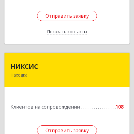
Отправить заявку
Отправить заявку
Показать контакты
Назад
НИКСИС
НИКСИС
Находка
692903, Приморский край, Находка г,
Находкинский пр-кт, дом № 84, кв.73А
Подробнее
Клиентов на сопровождении
108
Отправить заявку
Отправить заявку