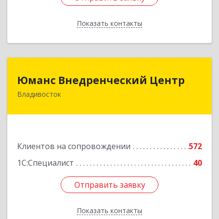
Показать контакты
Назад
Юманс Внедренческий Центр
Юманс Внедренческий Центр
Владивосток
690014, Приморский край, Владивосток г,
Некрасовская ул, дом № 48а
Подробнее
Клиентов на сопровождении
572
1С:Специалист
40
Отправить заявку
Отправить заявку
Показать контакты
Назад