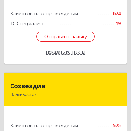
Подробнее
Клиентов на сопровождении
674
1С:Специалист
19
Отправить заявку
Отправить заявку
Показать контакты
Назад
Созвездие
Созвездие
Владивосток
690069, Приморский край, Владивосток г,
Тухачевского ул, дом № 62, кв.94
Подробнее
Клиентов на сопровождении
575