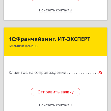
Показать контакты
Назад
1С:Франчайзинг. ИТ-ЭКСПЕРТ
1С:Франчайзинг. ИТ-ЭКСПЕРТ
Большой Камень
692806, Приморский край, Большой Камень г,
Карла Маркса ул, дом № 57, этаж 3
Подробнее
Клиентов на сопровождении
78
Отправить заявку
Отправить заявку
Показать контакты
Назад